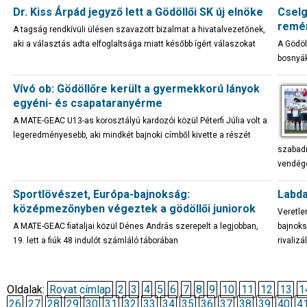
Dr. Kiss Árpád jegyző lett a Gödöllői SK új elnöke
Cselg
remén
A tagság rendkívüli ülésen szavazott bizalmat a hivatalvezetőnek,
aki a választás adta elfoglaltsága miatt később ígért válaszokat
A Gödöl
bosnyák
Vívó ob: Gödöllőre került a gyermekkorú lányok
egyéni- és csapataranyérme
A MATE-GEAC U13-as korosztályú kardozói közül Péterfi Júlia volt a
legeredményesebb, aki mindkét bajnoki címből kivette a részét
szabadr
vendége
Sportlövészet, Európa-bajnokság:
Labda
középmezőnyben végeztek a gödöllői juniorok
Veretle
A MATE-GEAC fiataljai közül Dénes András szerepelt a legjobban,
bajnoks
19. lett a fiúk 48 indulót számláló táborában
rivalizá
Oldalak:
Rovat címlap
2
3
4
5
6
7
8
9
10
11
12
13
1
26
27
28
29
30
31
32
33
34
35
36
37
38
39
40
4