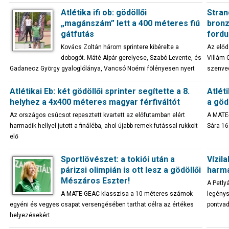
Atlétika ifi ob: gödöllői
Stran
„magánszám” lett a 400 méteres fiú
bronz
gátfutás
fordu
Kovács Zoltán három sprintere kibérelte a
Az elődö
dobogót. Máté Alpár gerelyese, Szabó Levente, és
Villám 
Gadanecz György gyaloglólánya, Vancsó Noémi fölényesen nyert
szenve
Atlétikai Eb: két gödöllői sprinter segítette a 8.
Atlét
helyhez a 4x400 méteres magyar férfiváltót
a göd
Az országos csúcsot repesztett kvartett az előfutamban elért
A MATE-
harmadik hellyel jutott a fináléba, ahol újabb remek futással rukkolt
Sára 16
elő
Sportlövészet: a tokiói után a
Vízil
párizsi olimpián is ott lesz a gödöllői
harma
Mészáros Eszter!
A Petly
A MATE-GEAC klasszisa a 10 méteres számok
legénys
egyéni és vegyes csapat versengésében tarthat célra az értékes
pontva
helyezésekért