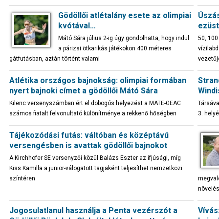
Gödöllői atlétalány esete az olimpiai
Úszás
kvótával…
ezüst
Mátó Sára július 2-ig úgy gondolhatta, hogy indul
50, 100
a párizsi ötkarikás játékokon 400 méteres
vízilab
gátfutásban, aztán történt valami
vezetőj
Atlétika országos bajnokság: olimpiai formában
Stran
nyert bajnoki címet a gödöllői Mátó Sára
Windi
Kilenc versenyszámban ért el dobogós helyezést a MATE-GEAC
Társáva
számos fiatalt felvonultató különítménye a rekkenő hőségben
3. hely
Tájékozódási futás: váltóban és középtávú
versengésben is avattak gödöllői bajnokot
A Kirchhofer SE versenyzői közül Balázs Eszter az ifjúsági, míg
Kiss Kamilla a junior-válogatott tagjaként teljesíthet nemzetközi
színtéren
megvaló
növelés
Jogosulatlanul használja a Penta vezérszót a
Vívás