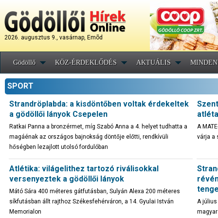
2026. augusztus 9., vasárnap, Emõd
Gödöllő
KÖZ-ÉRDEKLŐDÉS
AKTUÁLIS
MINDEN
SPORT
Strandröplabda: a kisdöntőben voltak érdekeltek
Szent
a gödöllői lányok Csepelen
atléta
Ratkai Panna a bronzérmet, míg Szabó Anna a 4. helyet tudhatta a
A MATE-
magáénak az országos bajnokság döntője előtti, rendkívüli
várja a
hőségben lezajlott utolsó fordulóban
Atlétika: világelithez tartozó riválisokkal
Stran
versenyeztek a gödöllői lányok
révén
tenge
Mátó Sára 400 méteres gátfutásban, Sulyán Alexa 200 méteres
síkfutásban állt rajthoz Székesfehérváron, a 14. Gyulai István
A júliu
Memorialon
magyar 