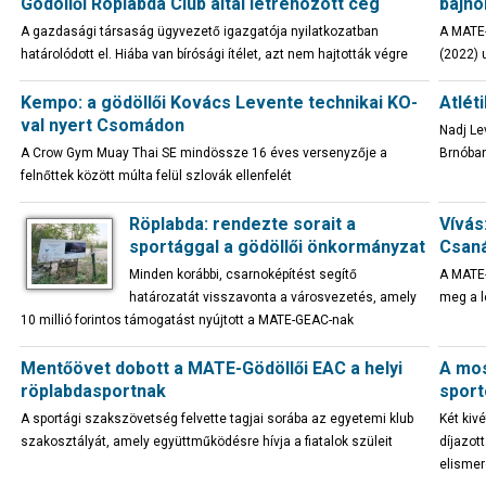
Gödöllői Röplabda Club által létrehozott cég
bajno
A gazdasági társaság ügyvezető igazgatója nyilatkozatban
A MATE-
határolódott el. Hiába van bírósági ítélet, azt nem hajtották végre
(2022) 
Kempo: a gödöllői Kovács Levente technikai KO-
Atlét
val nyert Csomádon
Nadj Le
A Crow Gym Muay Thai SE mindössze 16 éves versenyzője a
Brnóban
felnőttek között múlta felül szlovák ellenfelét
Röplabda: rendezte sorait a
Vívás
sportággal a gödöllői önkormányzat
Csaná
Minden korábbi, csarnoképítést segítő
A MATE-
határozatát visszavonta a városvezetés, amely
meg a l
10 millió forintos támogatást nyújtott a MATE-GEAC-nak
Mentőövet dobott a MATE-Gödöllői EAC a helyi
A mos
röplabdasportnak
sport
A sportági szakszövetség felvette tagjai sorába az egyetemi klub
Két kivé
szakosztályát, amely együttműködésre hívja a fiatalok szüleit
díjazot
elismer