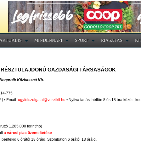
AKTUÁLIS
MINDENNAPI
SPORT
RIASZTÁS
KI
S RÉSZTULAJDONÚ GAZDASÁGI TÁRSASÁGOK
Nonprofit Közhasznú Kft.
 514-775
.) • Email:
ugyfelszolgalat@vuszikft.hu
• Nyitva tartás: hétfőn 8 és 18 óra között, ke
uttó 1.285.000 forint/hó)
ült
a városi piac üzemeltetése
.
ől péntekig 6 órától 18 óráig. Szombaton 6 órától 13 óráig.