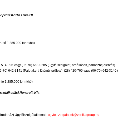
nprofit Közhasznú Kft.
ttó 1.285.000 forint/hó)
) 514-096 vagy (06-70) 668-0285 (ügyfélszolgálat, óraállások, panaszbejelentés).
6-70) 642-3141 (Palotakerti fűtőmű területe), (28) 420-765 vagy (06-70) 642-3140
tó 1.285.000 forint/hó)
azdálkodási Nonprofit Kft.
-irodaház) Ügyfélszolgálati email:
ugyfelszolgalat.ek@vertikagroup.hu