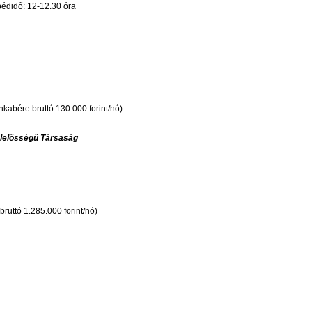
Ebédidő: 12-12.30 óra
kabére bruttó 130.000 forint/hó)
elelősségű Társaság
ruttó 1.285.000 forint/hó)