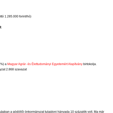
tó 1.285.000 forint/hó)
t.
18%) a
Magyar Agrár- és Élettudományi Egyetemért Alapítvány
birtokolja.
yzat 2.868 szavazat
ágban a gödöllői önkormányzat tulajdoni hányada 10 százalék volt. Ma már