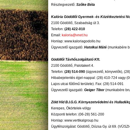
Részlegvezető:
Szőke Béla
Kalória Gödöllői Gyermek- és Közétkeztetési No
2100 Gödöllő, Szabadság út 3.
Telefon:
(28) 422-010
Email:
kaloria@vnet.hu
Honlap: www.kaloriagodollo.hu
Ügyvezető igazgató:
Hatolkai Máté
(munkabére bru
Gödöllői Távhőszolgáltató Kft.
2100 Gödöllő, Palotakert 4.
Telefon:
(28) 514-090
(ügyvezető, könyvelők), (28
Hibabejelentés éjjel-nappal: (28) 410-724 vagy (0
Lajos utcai fűtőmű területe). Fax: (28) 514-091
Ügyvezető igazgató:
Geiger Tibor
(munkabére brut
Zöld Híd B.I.G.G. Környezetvédelmi és Hulladékg
Kerepes, Ökörtelek-völgy
Központi telefon: (06-28) 561-200
Honlap: www.vertikalgroup.hu
Ügyfélszolgálat: Gödöllő, Dózsa Gy. út 69. (VÜSZI