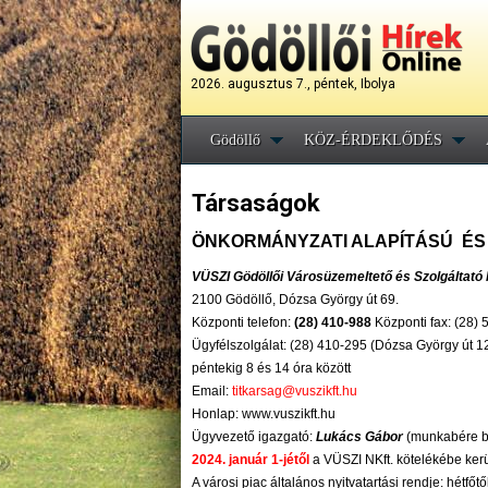
2026. augusztus 7., péntek, Ibolya
Gödöllő
KÖZ-ÉRDEKLŐDÉS
Társaságok
ÖNKORMÁNYZATI ALAPÍTÁSÚ É
VÜSZI Gödöllői Városüzemeltető és Szolgáltató 
2100 Gödöllő, Dózsa György út 69.
Központi telefon:
(28) 410-988
Központi fax: (28)
Ügyfélszolgálat: (28) 410-295 (Dózsa György út 12
péntekig 8 és 14 óra között
Email:
titkarsag@vuszikft.hu
Honlap: www.vuszikft.hu
Ügyvezető igazgató:
Lukács Gábor
(munkabére br
2024. január 1-jétől
a VÜSZI NKft. kötelékébe ker
A városi piac általános nyitvatartási rendje: hétfőt