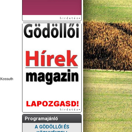
 (Kossuth
Programajánló
A GÖDÖLLŐI ÉS