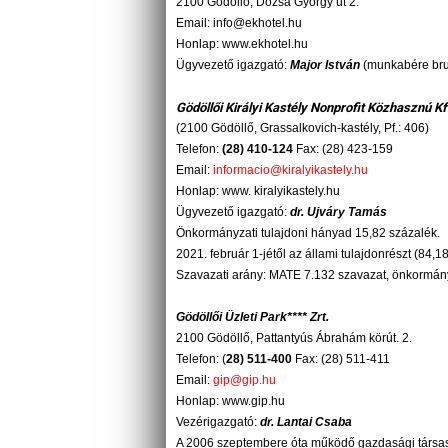
2100 Gödöllő, Dózsa György út 2.
Email: info@ekhotel.hu
Honlap: www.ek
hotel.hu
Ügyvezető igazgató:
Major István
(munkabére brut
Gödöllői Királyi Kastély Nonprofit Közhasznú Kf
(2100 Gödöllő, Grassalkovich-kastély, Pf.: 406)
Telefon:
(28) 410-124
Fax: (28) 423-159
Email:
informacio@kiralyikastely.hu
Honlap: www. kiralyikastely.hu
Ügyvezető igazgató:
dr. Ujváry Tamás
Önkormányzati tulajdoni hányad 15,82 százalék.
2021. február 1-jétől az állami tulajdonrészt (84,
Szavazati arány: MATE 7.132 szavazat, önkormán
Gödöllői Üzleti Park**** Zrt.
2100 Gödöllő, Pattantyús Ábrahám körút. 2.
Telefon: (
28) 511-400
Fax: (28) 511-411
Email:
gip@gip.hu
Honlap: www.gip.hu
Vezérigazgató:
dr. Lantai Csaba
A 2006 szeptembere óta működő gazdasági társas