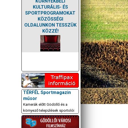
KÖRNYÉKBELI
KULTURÁLIS- ÉS
SPORTPROGRAMOKAT
KÖZÖSSÉGI
OLDALUNKON TESSZÜK
KÖZZÉ!
TÉRFÉL Sportmagazin
műsor
Kamerák előtt Gödöllő és a
környező települések sportolói