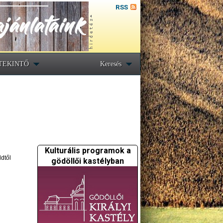
RSS
TEKINTŐ
Keresés
Kulturális programok a
ddtől
gödöllői kastélyban