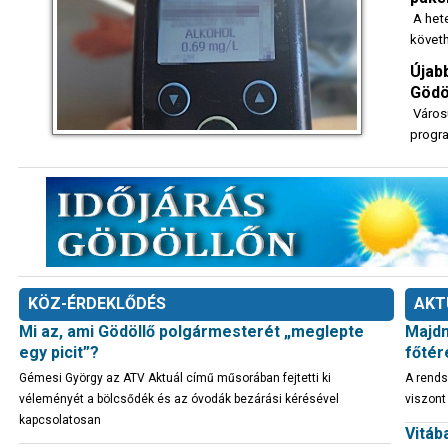
A hete
követh
Újab
Gödöl
Város
progra
KÖZ-ÉRDEKLŐDÉS
AKT
Mi az, ami Gödöllő polgármesterét „meglepte
Majdn
egy picit”?
főtér
Gémesi György az ATV Aktuál című műsorában fejtetti ki
A rends
véleményét a bölcsődék és az óvodák bezárási kérésével
viszont
kapcsolatosan
Vitáb