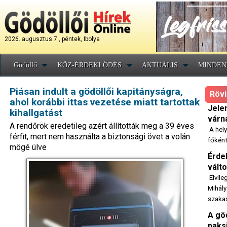
2026. augusztus 7., péntek, Ibolya
Gödöllő
KÖZ-ÉRDEKLŐDÉS
AKTUÁLIS
MINDEN
Piásan indult a gödöllői kapitányságra,
Rövi
ahol korábbi ittas vezetése miatt tartottak
Jele
kihallgatást
várn
A rendőrök eredetileg azért állították meg a 39 éves
A hely
férfit, mert nem használta a biztonsági övet a volán
főként
mögé ülve
Érde
vált
Elvile
Mihály
szaka
A göd
paks