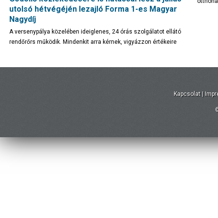
otthona
utolsó hétvégéjén lezajló Forma 1-es Magyar
Nagydíj
A versenypálya közelében ideiglenes, 24 órás szolgálatot ellátó
rendőrőrs működik. Mindenkit arra kérnek, vigyázzon értékeire
Kapcsolat
|
Imp
©