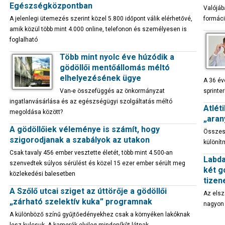
Egészségközpontban
Valójáb
A jelenlegi ütemezés szerint közel 5.800 időpont válik elérhetővé,
formáci
amik közül több mint 4.000 online, telefonon és személyesen is
foglalható
Több mint nyolc éve húzódik a
gödöllői mentőállomás méltó
elhelyezésének ügye
A 36 év
Van-e összefüggés az önkormányzat
sprinter
ingatlanvásárlása és az egészségügyi szolgáltatás méltó
Atlét
megoldása között?
„aran
A gödöllőiek véleménye is számít, hogy
Összese
szigorodjanak a szabályok az utakon
különít
Csak tavaly 456 ember vesztette életét, több mint 4.500-an
Labda
szenvedtek súlyos sérülést és közel 15 ezer ember sérült meg
két g
közlekedési balesetben
tizen
A Szőlő utcai sziget az úttörője a gödöllői
Az elsz
„zárható szelektív kuka” programnak
nagyon 
A különböző színű gyűjtőedényekhez csak a környéken lakóknak