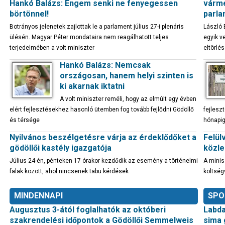
Hankó Balázs: Engem senki ne fenyegessen
várme
börtönnel!
parla
Botrányos jelenetek zajlottak le a parlament július 27-i plenáris
László 
ülésén. Magyar Péter mondataira nem reagálhatott teljes
egyik v
terjedelmében a volt miniszter
eltörlé
Hankó Balázs: Nemcsak
országosan, hanem helyi szinten is
ki akarnak iktatni
A volt miniszter reméli, hogy az elmúlt egy évben
elért fejlesztésekhez hasonló ütemben fog tovább fejlődni Gödöllő
fejleszt
és térsége
hónapig
Nyilvános beszélgetésre várja az érdeklődőket a
Felül
gödöllői kastély igazgatója
közle
Július 24-én, pénteken 17 órakor kezdődik az esemény a történelmi
A minis
falak között, ahol nincsenek tabu kérdések
költség
MINDENNAPI
SPO
Augusztus 3-ától foglalhatók az októberi
Labda
szakrendelési időpontok a Gödöllői Semmelweis
sima 