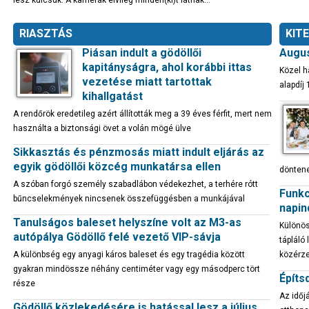
lesz kulcsuk. A kamerák elvileg minden(ki)t látnak…
RIASZTÁS
KIT
Piásan indult a gödöllői
Augus
kapitányságra, ahol korábbi ittas
Közel h
vezetése miatt tartottak
alapdíj 
kihallgatást
A rendőrök eredetileg azért állították meg a 39 éves férfit, mert nem
használta a biztonsági övet a volán mögé ülve
Sikkasztás és pénzmosás miatt indult eljárás az
egyik gödöllői közcég munkatársa ellen
döntene
A szóban forgó személy szabadlábon védekezhet, a terhére rótt
Funkc
bűncselekmények nincsenek összefüggésben a munkájával
napin
Tanulságos baleset helyszíne volt az M3-as
Különös
autópálya Gödöllő felé vezető VIP-sávja
tápláló
A különbség egy anyagi káros baleset és egy tragédia között
közérze
gyakran mindössze néhány centiméter vagy egy másodperc tört
Építs
része
Az időj
Gödöllő közlekedésére is hatással lesz a július