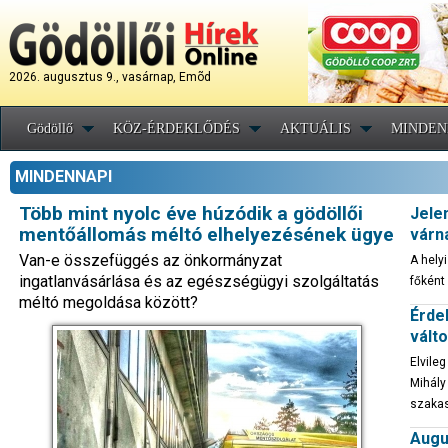
2026. augusztus 9., vasárnap, Emõd
Gödöllő
KÖZ-ÉRDEKLŐDÉS
AKTUÁLIS
MINDEN
MINDENNAPI
Több mint nyolc éve húzódik a gödöllői
Jele
mentőállomás méltó elhelyezésének ügye
várn
Van-e összefüggés az önkormányzat
A hely
ingatlanvásárlása és az egészségügyi szolgáltatás
főként
méltó megoldása között?
Érde
vált
Elvile
Mihály
szaka
Augu