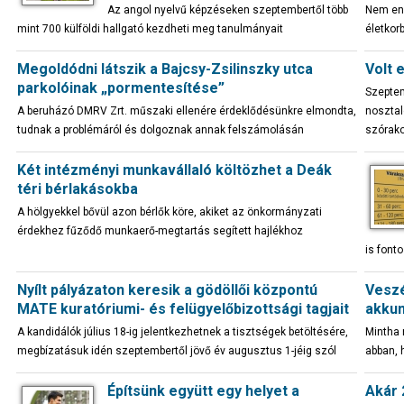
Az angol nyelvű képzéseken szeptembertől több
Nem eng
mint 700 külföldi hallgató kezdheti meg tanulmányait
életkor
Megoldódni látszik a Bajcsy-Zsilinszky utca
Volt 
parkolóinak „pormentesítése”
Szeptem
A beruházó DMRV Zrt. műszaki ellenére érdeklődésünkre elmondta,
nosztal
tudnak a problémáról és dolgoznak annak felszámolásán
szórako
Két intézményi munkavállaló költözhet a Deák
téri bérlakásokba
A hölgyekkel bővül azon bérlők köre, akiket az önkormányzati
érdekhez fűződő munkaerő-megtartás segített hajlékhoz
is fonto
Nyílt pályázaton keresik a gödöllői központú
Veszé
MATE kuratóriumi- és felügyelőbizottsági tagjait
akku
A kandidálók július 18-ig jelentkezhetnek a tisztségek betöltésére,
Mintha 
megbízatásuk idén szeptembertől jövő év augusztus 1-jéig szól
abban, 
Építsünk együtt egy helyet a
Akár 