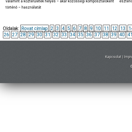
valamint a közterületek helyes – akár közösségi komposztálóként
eszten
történő – használatát
Oldalak:
Rovat címlap
2
3
4
5
6
7
8
9
10
11
12
13
1
26
27
28
29
30
31
32
33
34
35
36
37
38
39
40
4
Kapcsolat
|
Imp
©