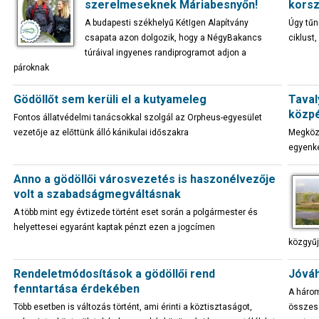
szerelmeseknek Máriabesnyőn!
korsz
A budapesti székhelyű KétIgen Alapítvány
Úgy tűn
csapata azon dolgozik, hogy a NégyBakancs
ciklust
túráival ingyenes randiprogramot adjon a
pároknak
Gödöllőt sem kerüli el a kutyameleg
Taval
közpé
Fontos állatvédelmi tanácsokkal szolgál az Orpheus-egyesület
vezetője az előttünk álló kánikulai időszakra
Megköze
egyenké
Anno a gödöllői városvezetés is haszonélvezője
volt a szabadságmegváltásnak
A több mint egy évtizede történt eset során a polgármester és
helyettesei egyaránt kaptak pénzt ezen a jogcímen
közgyűj
Rendeletmódosítások a gödöllői rend
Jóváh
fenntartása érdekében
A három
Több esetben is változás történt, ami érinti a köztisztaságot,
összese