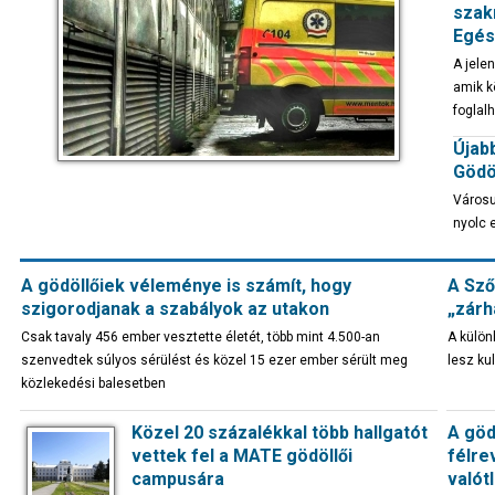
szak
Egés
A jele
amik k
foglal
Újab
Gödöl
Városu
nyolc 
A gödöllőiek véleménye is számít, hogy
A Sző
szigorodjanak a szabályok az utakon
„zárh
Csak tavaly 456 ember vesztette életét, több mint 4.500-an
A külön
szenvedtek súlyos sérülést és közel 15 ezer ember sérült meg
lesz ku
közlekedési balesetben
Közel 20 százalékkal több hallgatót
A göd
vettek fel a MATE gödöllői
félre
campusára
valót