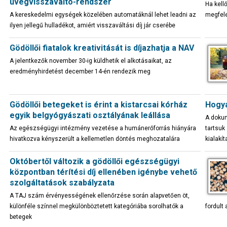
üvegvisszaváltó-rendszer
Ha kell
A kereskedelmi egységek közelében automatáknál lehet leadni az
megfel
ilyen jellegű hulladékot, amiért visszaváltási díj jár cserébe
Gödöllői fiatalok kreativitását is díjazhatja a NAV
A jelentkezők november 30-ig küldhetik el alkotásaikat, az
eredményhirdetést december 14-én rendezik meg
Gödöllői betegeket is érint a kistarcsai kórház
Hogya
egyik belgyógyászati osztályának leállása
A dokum
Az egészségügyi intézmény vezetése a humánerőforrás hiányára
tartsuk
hivatkozva kényszerült a kellemetlen döntés meghozatalára
kialakí
Októbertől változik a gödöllői egészségügyi
központban térítési díj ellenében igénybe vehető
szolgáltatások szabályzata
A TAJ szám érvényességének ellenőrzése során alapvetően öt,
különféle színnel megkülönböztetett kategóriába sorolhatók a
fordult
betegek