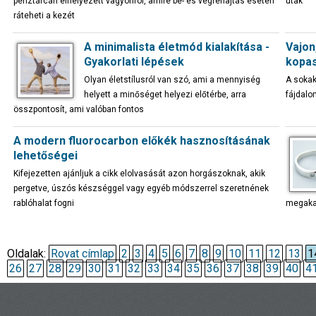
pénztárcán elhelyezett vagyonról, amire be- és végrehajtás esetén
utak
ráteheti a kezét
A minimalista életmód kialakítása -
Vajon
Gyakorlati lépések
kopa
Olyan életstílusról van szó, ami a mennyiség
A sokak
helyett a minőséget helyezi előtérbe, arra
fájdalo
összpontosít, ami valóban fontos
A modern fluorocarbon előkék hasznosításának
lehetőségei
Kifejezetten ajánljuk a cikk elolvasását azon horgászoknak, akik
pergetve, úszós készséggel vagy egyéb módszerrel szeretnének
rablóhalat fogni
megaka
Oldalak:
Rovat címlap
2
3
4
5
6
7
8
9
10
11
12
13
1
26
27
28
29
30
31
32
33
34
35
36
37
38
39
40
4