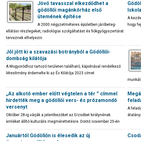
Jövő tavasszal elkezdődhet a
Gödöl
gödöllői magánkórház első
Iskol
ütemének építése
A kezde
A 2000 négyzetméteres épületben járóbeteg-
hogy fe
ellátási részlegeket, radiológiai szolgáltatást és fiókgyógyszertárat
terveznek elhelyezni
Jól jött ki a szavazási botrányból a Gödöllői-
dombság kilátója
A Mogyoródhoz tartozó területen található, kápolnával rendelkező
létesítmény érdemelte ki az Év Kilátója 2023 címet
munkál
„Az alkotó ember előtt végtelen a tér ” címmel
Megál
hirdették meg a gödöllői vers- és prózamondó
felad
versenyt
A felad
Október 28-ig várják a jelentkezőket az Erzsébet királynénak
átalány
emléket állító kulturális megmérettetésre. Döntő november 25-én
Januártól Gödöllőn is élesedik az új
Csoda