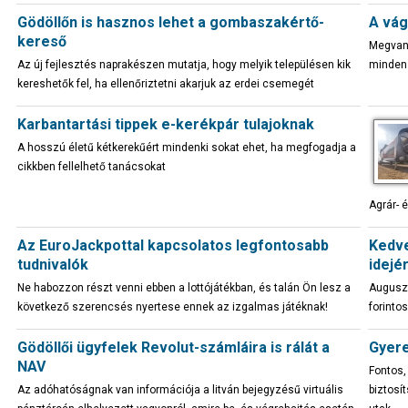
Gödöllőn is hasznos lehet a gombaszakértő-
A vág
kereső
Megvann
Az új fejlesztés naprakészen mutatja, hogy melyik településen kik
minden 
kereshetők fel, ha ellenőriztetni akarjuk az erdei csemegét
Karbantartási tippek e-kerékpár tulajoknak
A hosszú életű kétkerekűért mindenki sokat ehet, ha megfogadja a
cikkben fellelhető tanácsokat
Agrár- 
Az EuroJackpottal kapcsolatos legfontosabb
Kedve
tudnivalók
idejé
Ne habozzon részt venni ebben a lottójátékban, és talán Ön lesz a
Auguszt
következő szerencsés nyertese ennek az izgalmas játéknak!
forinto
Gödöllői ügyfelek Revolut-számláira is rálát a
Gyere
NAV
Fontos,
Az adóhatóságnak van információja a litván bejegyzésű virtuális
biztosí