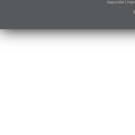
Kapcsolat
|
Imp
©