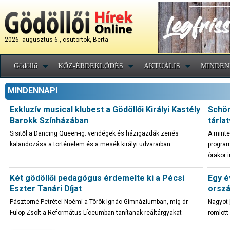
2026. augusztus 6., csütörtök, Berta
Gödöllő
KÖZ-ÉRDEKLŐDÉS
AKTUÁLIS
MINDEN
MINDENNAPI
Exkluzív musical klubest a Gödöllői Királyi Kastély
Schön
Barokk Színházában
tárla
Sisitől a Dancing Queen-ig: vendégek és házigazdák zenés
A minte
kalandozása a történelem és a mesék királyi udvaraiban
program
órakor 
Két gödöllői pedagógus érdemelte ki a Pécsi
Egy év
Eszter Tanári Díjat
orszá
Pásztorné Petrétei Noémi a Török Ignác Gimnáziumban, míg dr.
Nagyot 
Fülöp Zsolt a Református Líceumban tanítanak reáltárgyakat
romlott