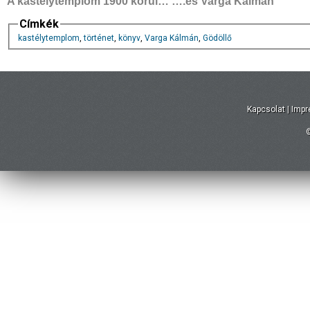
A kastélytemplom 1900 körül… ….és Varga Kálmán
Címkék
kastélytemplom
,
történet
,
könyv
,
Varga Kálmán
,
Gödöllő
Kapcsolat
|
Imp
©