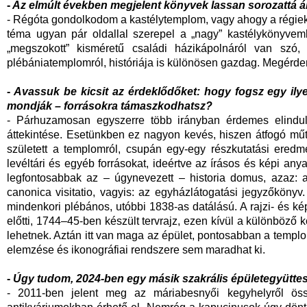
-
Az elmúlt években megjelent könyvek lassan sorozattá ál
- Régóta gondolkodom a kastélytemplom, vagy ahogy a régiek
téma ugyan pár oldallal szerepel a „nagy” kastélykönyvem
„megszokott” kisméretű családi házikápolnáról van szó
plébániatemplomról, históriája is különösen gazdag. Megérdem
-
Avassuk be kicsit az érdeklődőket: hogy fogsz egy il
mondják – forrásokra támaszkodhatsz?
- Párhuzamosan egyszerre több irányban érdemes elindul
áttekintése. Esetünkben ez nagyon kevés, hiszen átfogó mű
született a templomról, csupán egy-egy részkutatási eredmé
levéltári és egyéb forrásokat, ideértve az írásos és képi an
legfontosabbak az – úgynevezett – historia domus, azaz: 
canonica visitatio, vagyis: az egyházlátogatási jegyzőkönyv.
mindenkori plébános, utóbbi 1838-as datálású. A rajzi- és ké
előtti, 1744–45-ben készült tervrajz, ezen kívül a különböz
lehetnek. Aztán itt van maga az épület, pontosabban a templom
elemzése és ikonográfiai rendszere sem maradhat ki.
-
Úgy tudom, 2024-ben egy másik szakrális épületegyüttes
- 2011-ben jelent meg az máriabesnyői kegyhelyről öss