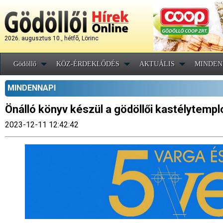
2026. augusztus 10., hétfõ, Lörinc
Gödöllő
KÖZ-ÉRDEKLŐDÉS
AKTUÁLIS
MINDEN
MINDENNAPI
Önálló könyv készül a gödöllői kastélytemp
2023-12-11 12:42:42