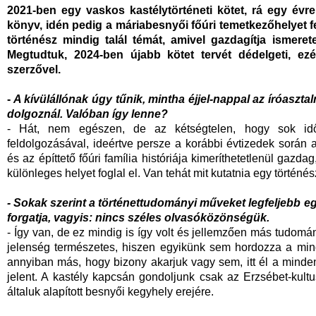
2021-ben egy vaskos kastélytörténeti kötet, rá egy évre
könyv, idén pedig a máriabesnyői főúri temetkezőhelyet
történész mindig talál témát, amivel gazdagítja ismeret
Megtudtuk, 2024-ben újabb kötet tervét dédelgeti, ez
szerzővel.
-
A kívülállónak úgy tűnik, mintha éjjel-nappal az íróaszta
dolgoznál. Valóban így lenne?
- Hát, nem egészen, de az kétségtelen, hogy sok idő
feldolgozásával, ideértve persze a korábbi évtizedek során a
és az építtető főúri família históriája kimeríthetetlenül gazd
különleges helyet foglal el. Van tehát mit kutatnia egy történ
- Sokak szerint a történettudományi műveket legfeljebb e
forgatja, vagyis: nincs széles olvasóközönségük.
- Így van, de ez mindig is így volt és jellemzően más tudom
jelenség természetes, hiszen egyikünk sem hordozza a mind
annyiban más, hogy bizony akarjuk vagy sem, itt él a minde
jelent. A kastély kapcsán gondoljunk csak az Erzsébet-kul
általuk alapított besnyői kegyhely erejére.