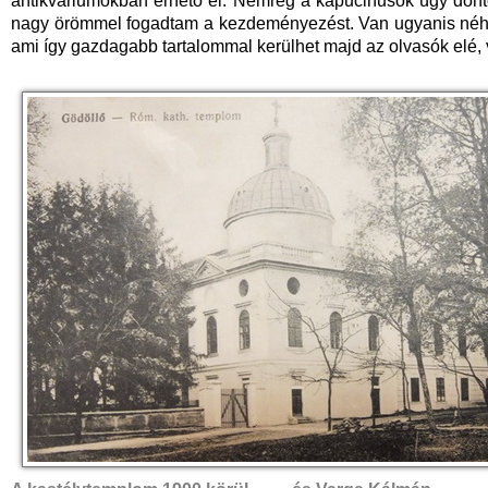
antikváriumokban érhető el. Nemrég a kapucinusok úgy döntött
nagy örömmel fogadtam a kezdeményezést. Van ugyanis néhán
ami így gazdagabb tartalommal kerülhet majd az olvasók elé,