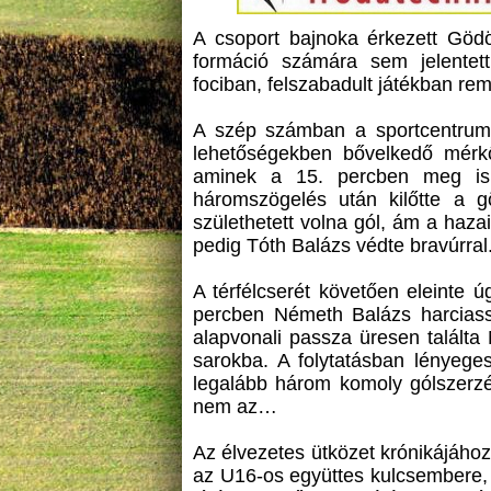
A csoport bajnoka érkezett Gödö
formáció számára sem jelentett
fociban, felszabadult játékban re
A szép számban a sportcentrumba
lehetőségekben bővelkedő mérk
aminek a 15. percben meg is 
háromszögelés után kilőtte a g
születhetett volna gól, ám a hazai
pedig Tóth Balázs védte bravúrral
A térfélcserét követően eleinte 
percben Németh Balázs harciassá
alapvonali passza üresen találta 
sarokba. A folytatásban lényeges
legalább három komoly gólszerzé
nem az…
Az élvezetes ütközet krónikájához 
az U16-os együttes kulcsembere,