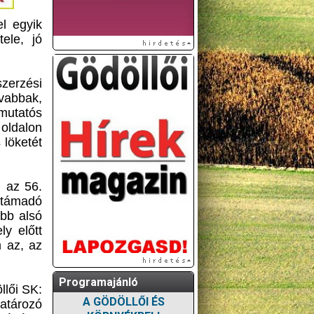
l egyik
ele, jó
zerzési
vabbak,
mutatós
oldalon
 löketét
m az 56.
 támadó
obb alsó
ly előtt
 az, az
Programajánló
llői SK:
A GÖDÖLLŐI ÉS
atározó