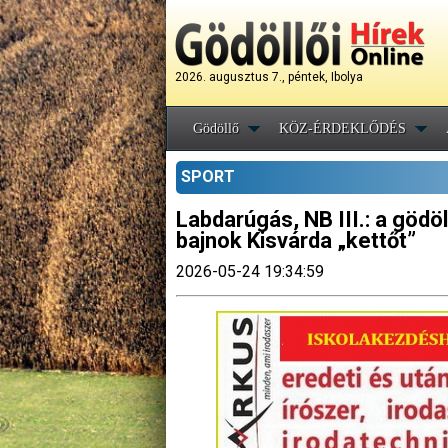
2026. augusztus 7., péntek, Ibolya
Gödöllő
KÖZ-ÉRDEKLŐDÉS
SPORT
Labdarúgás, NB III.: a gödöl
bajnok Kisvárda „kettőt”
2026-05-24 19:34:59