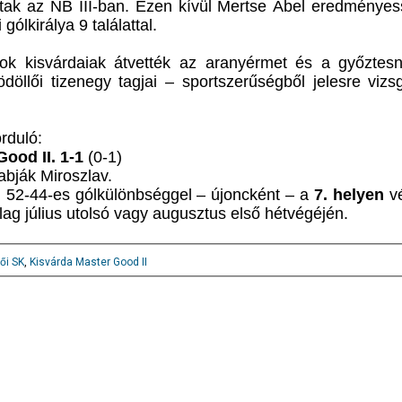
ltak az NB III-ban. Ezen kívül Mertse Ábel eredményes
gólkirálya 9 találattal.
nok kisvárdaiak átvették az aranyérmet és a győztesn
döllői tizenegy tagjai – sportszerűségből jelesre viz
orduló:
ood II. 1-1
(0-1)
abják Miroszlav.
, 52-44-es gólkülönbséggel – újoncként – a
7. helyen
vé
lag július utolsó vagy augusztus első hétvégéjén.
ői SK
,
Kisvárda Master Good II