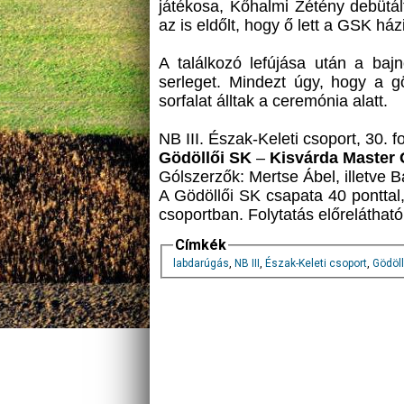
játékosa, Kőhalmi Zétény debütá
az is eldőlt, hogy ő lett a GSK házi 
A találkozó lefújása után a baj
serleget. Mindezt úgy, hogy a gö
sorfalat álltak a ceremónia alatt.
NB III. Észak-Keleti csoport, 30. f
Gödöllői SK
–
Kisvárda Master G
Gólszerzők: Mertse Ábel, illetve B
A Gödöllői SK csapata 40 ponttal
csoportban. Folytatás előrelátható
Címkék
labdarúgás
,
NB III
,
Észak-Keleti csoport
,
Gödöll