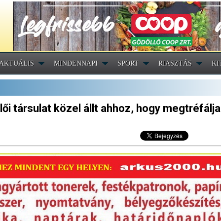
AKTUÁLIS
MINDENNAPI
SPORT
RIASZTÁS
KI
lői társulat közel állt ahhoz, hogy megtréfálja