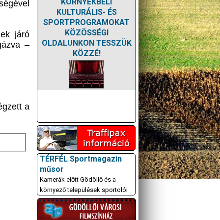
KÖRNYÉKBELI
ségével
KULTURÁLIS- ÉS
SPORTPROGRAMOKAT
KÖZÖSSÉGI
ek járó
OLDALUNKON TESSZÜK
sgázva –
KÖZZÉ!
gzett a
TÉRFÉL Sportmagazin
műsor
Kamerák előtt Gödöllő és a
környező települések sportolói