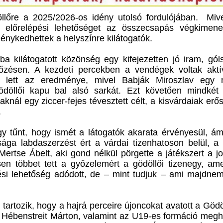
llőre a 2025/2026-os idény utolsó fordulójában. Mive
 előrelépési lehetőséget az összecsapás végkimenet
ménykedhettek a helyszínre kilátogatók.
 kilátogatott közönség egy kifejezetten jó iram, góls
őzésen. A kezdeti percekben a vendégek voltak aktí
lett az eredménye, mivel Babják Miroszlav egy 
ödöllői kapu bal alsó sarkát. Ezt követően mindkét 
aknál egy ziccer-fejes tévesztett célt, a kisvárdaiak erős
.
úgy tűnt, hogy ismét a látogatók akarata érvényesül, á
ga labdaszerzést ért a várdai tizenhatoson belül, a
Mertse Ábelt, aki gond nélkül pörgette a játékszert a j
en többet tett a győzelemért a gödöllői tizenegy, ame
si lehetőség adódott, de – mint tudjuk – ami majdnem
tartozik, hogy a hajrá perceire újoncokat avatott a Gödö
 Hébenstreit Márton, valamint az U19-es formáció megh