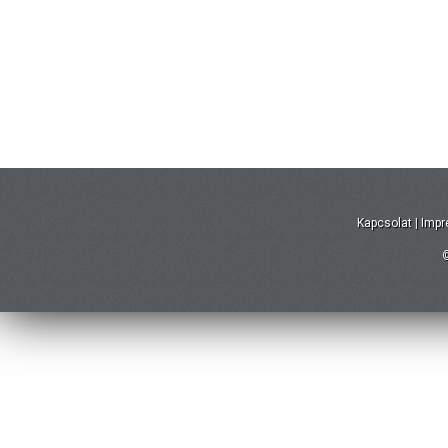
Kapcsolat
|
Imp
©