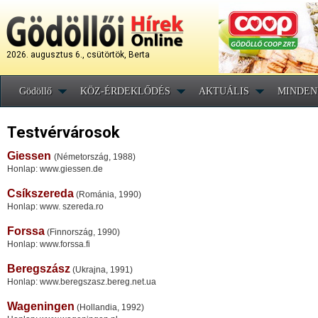
2026. augusztus 6., csütörtök, Berta
Gödöllő
KÖZ-ÉRDEKLŐDÉS
AKTUÁLIS
MINDEN
Testvérvárosok
Giessen
(Németország, 1988)
Honlap: www.giessen.de
Csíkszereda
(Románia, 1990)
Honlap: www. szereda.ro
Forssa
(Finnország, 1990)
Honlap: www.forssa.fi
Beregszász
(Ukrajna, 1991)
Honlap: www.beregszasz.bereg.net.ua
Wageningen
(Hollandia, 1992)