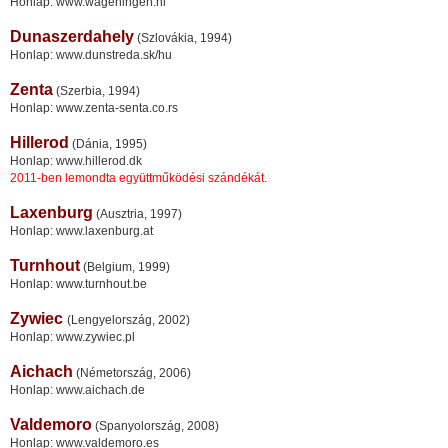
Honlap: www.wageningen.nl
Dunaszerdahely
(Szlovákia, 1994)
Honlap: www.dunstreda.sk/hu
Zenta
(Szerbia, 1994)
Honlap: www.zenta-senta.co.rs
Hillerod
(Dánia, 1995)
Honlap: www.hillerod.dk
2011-ben lemondta együttműködési szándékát.
Laxenburg
(Ausztria, 1997)
Honlap: www.laxenburg.at
Turnhout
(Belgium, 1999)
Honlap: www.turnhout.be
Zywiec
(Lengyelország, 2002)
Honlap: www.zywiec.pl
Aichach
(Németország, 2006)
Honlap: www.aichach.de
Valdemoro
(Spanyolország, 2008)
Honlap: www.valdemoro.es