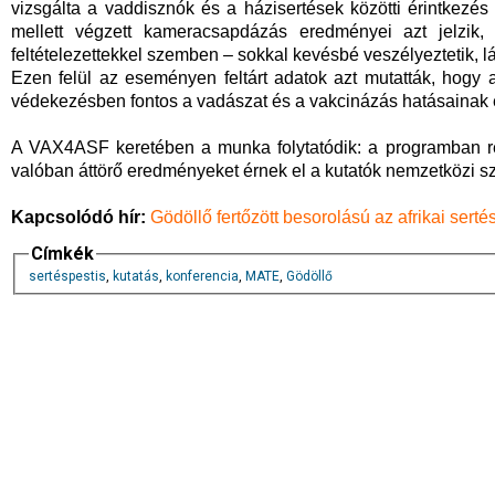
vizsgálta a vaddisznók és a házisertések közötti érintkezés
mellett végzett kameracsapdázás eredményei azt jelzik,
feltételezettekkel szemben – sokkal kevésbé veszélyeztetik, l
Ezen felül az eseményen feltárt adatok azt mutatták, hogy 
védekezésben fontos a vadászat és a vakcinázás hatásainak
A VAX4ASF keretében a munka folytatódik: a programban ré
valóban áttörő eredményeket érnek el a kutatók nemzetközi sz
Kapcsolódó hír:
Gödöllő fertőzött besorolású az afrikai serté
Címkék
sertéspestis
,
kutatás
,
konferencia
,
MATE
,
Gödöllő