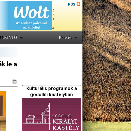
RSS
TEKINTŐ
Keresés
k le a
Kulturális programok a
gödöllői kastélyban