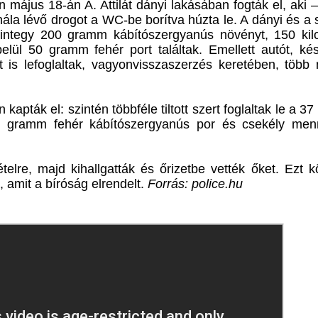
n május 18-án A. Attilát dányi lakásában fogták el, aki 
nála lévő drogot a WC-be borítva húzta le. A dányi és a 
 mintegy 200 gramm kábítószergyanús növényt, 150 ki
belül 50 gramm fehér port találtak. Emellett autót, ké
t is lefoglaltak, vagyonvisszaszerzés keretében, több
 kapták el: szintén többféle tiltott szert foglaltak le a 37
16 gramm fehér kábítószergyanús por és csekély men
vételre, majd kihallgatták és őrizetbe vették őket. Ezt 
 amit a bíróság elrendelt.
Forrás: police.hu