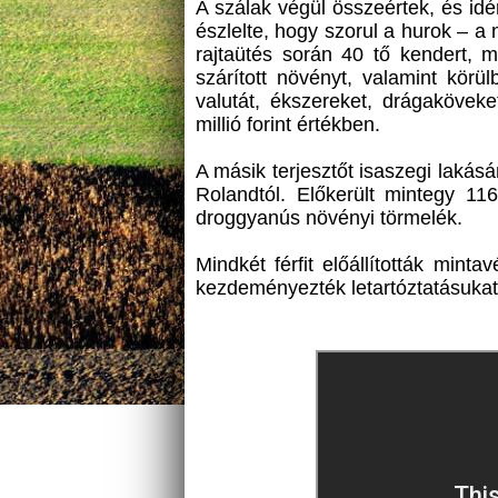
A szálak végül összeértek, és idé
észlelte, hogy szorul a hurok – a 
rajtaütés során 40 tő kendert,
szárított növényt, valamint körül
valutát, ékszereket, drágaköveke
millió forint értékben.
A másik terjesztőt isaszegi lakásán
Rolandtól. Előkerült mintegy 1
droggyanús növényi törmelék.
Mindkét férfit előállították minta
kezdeményezték letartóztatásukat,