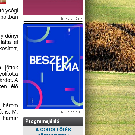
élységi
napokban
gy dányi
látta el
esített,
l jöttek
olította
árdot. A
ken élő
, három
t is. M.
n hamar
Programajánló
A GÖDÖLLŐI ÉS