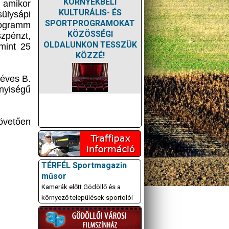
KÖRNYÉKBELI
– amikor
KULTURÁLIS- ÉS
sülysápi
SPORTPROGRAMOKAT
logramm
KÖZÖSSÉGI
szpénzt,
OLDALUNKON TESSZÜK
 mint 25
KÖZZÉ!
 éves B.
nyiségű
követően
TÉRFÉL Sportmagazin
műsor
Kamerák előtt Gödöllő és a
környező települések sportolói