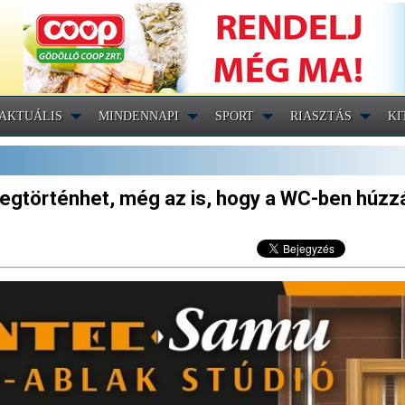
AKTUÁLIS
MINDENNAPI
SPORT
RIASZTÁS
KI
egtörténhet, még az is, hogy a WC-ben húzzá