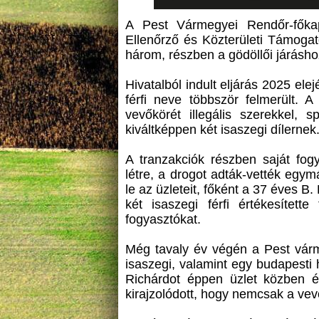
A Pest Vármegyei Rendőr-főka
Ellenőrző és Közterületi Támogat
három, részben a gödöllői járásho
Hivatalból indult eljárás 2025 el
férfi neve többször felmerült. A 
vevőkörét illegális szerekkel, s
kiváltképpen két isaszegi dílernek
A tranzakciók részben saját fogy
létre, a drogot adták-vették egymá
le az üzleteit, főként a 37 éves B
két isaszegi férfi értékesített
fogyasztókat.
Még tavaly év végén a Pest várm
isaszegi, valamint egy budapesti h
Richárdot éppen üzlet közben é
kirajzolódott, hogy nemcsak a vevői