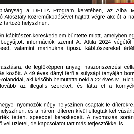
pitányság a DELTA Program keretében, az Alba M
ó Alosztály közreműködésével hajtott végre akciót a 
z tartozó helyszínen.
ején kábítószer-kereskedelem bűntette miatt, amelyben e
begyűjtött információk szerint A. Attila 2024 végétől 
peed, valamint marihuána típusú kábítószereket érték
.
asztásra, de legfőképpen anyagi haszonszerzési célla
s között. A 49 éves dányi férfi a sülysápi tanyáján bony
. Rolanddal, aki később bemutatta neki a 22 éves M. Rich
e tovább az illegális szereket, és látta el a környé
egyei nyomozók négy helyszínen csaptak le dílerekre
elyszínen, és a három díleren kívül elfogtak két vásárló
rték tetten, speeddel kereskedett. A nyomozás sorá
vel üzletel, de kapcsolatot tart más terjesztőkkel is.