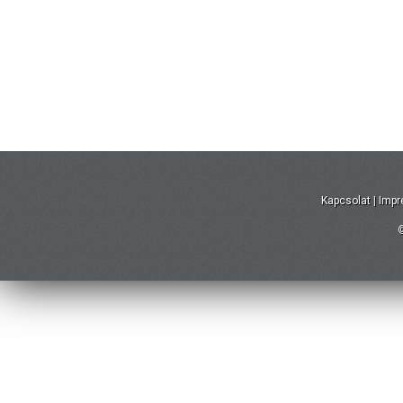
Kapcsolat
|
Imp
©