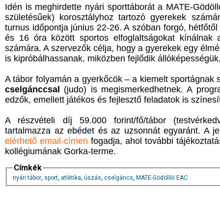
Idén is meghirdette nyári sporttáborát a MATE-Gödöl
születésűek) korosztályhoz tartozó gyerekek számá
turnus időpontja június 22-26. A szóban forgó, hétfőt
és 16 óra között sportos elfoglaltságokat kínálnak
számára. A szervezők célja, hogy a gyerekek egy élmén
is kipróbálhassanak, miközben fejlődik állóképességük
A tábor folyamán a gyerkőcök – a kiemelt sportágnak
cselgánccsal
(judo) is megismerkedhetnek. A progr
edzők, emellett játékos és fejlesztő feladatok is színesí
A részvételi díj 59.000 forint/fő/tábor (testvérked
tartalmazza az ebédet és az uzsonnát egyaránt. A 
elérhető email-címen
fogadja, ahol további tájékoztatá
kollégiumának Gorka-terme.
Címkék
nyári tábor
,
sport
,
atlétika
,
úszás
,
cselgáncs
,
MATE-Gödöllői EAC