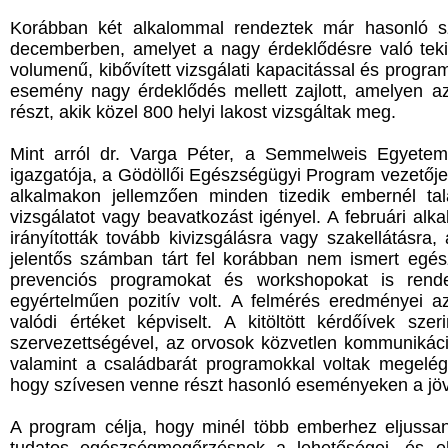
Korábban két alkalommal rendeztek már hasonló sz
decemberben, amelyet a nagy érdeklődésre való tek
volumenű, kibővített vizsgálati kapacitással és progra
esemény nagy érdeklődés mellett zajlott, amelyen 
részt, akik közel 800 helyi lakost vizsgáltak meg.
Mint arról dr. Varga Péter, a Semmelweis Egyetem
igazgatója, a Gödöllői Egészségügyi Program vezetője 
alkalmakon jellemzően minden tizedik embernél tal
vizsgálatot vagy beavatkozást igényel. A februári al
irányították tovább kivizsgálásra vagy szakellátásra
jelentős számban tárt fel korábban nem ismert egés
prevenciós programokat és workshopokat is rende
egyértelműen pozitív volt. A felmérés eredményei 
valódi értéket képviselt. A kitöltött kérdőívek sz
szervezettségével, az orvosok közvetlen kommunikáció
valamint a családbarát programokkal voltak megelég
hogy szívesen venne részt hasonló eseményeken a jöv
A program célja, hogy minél több emberhez eljussa