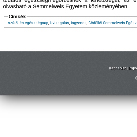
tudatos egészségmegőrzésnek a lehetőségei, és e
olvasható a Semmelweis Egyetem közleményében.
Címkék
szűrő- és egészségnap
,
kivizsgálás
,
ingyenes
,
Gödöllői Semmelweis Egés
Kapcsolat
|
Imp
©