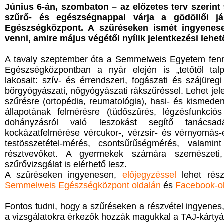
Június 6-án, szombaton – az előzetes terv szerint
szűrő- és egészségnappal várja a gödöllői j
Egészségközpont. A szűréseken ismét ingyenesen,
venni, amire május végétől nyílik jelentkezési lehe
A tavaly szeptember óta a Semmelweis Egyetem fen
Egészségközpontban a nyár elején is „tetőtől talp
lakosait:
s
zív-
és érrendszeri, fogászati és szájüregi 
bőrgyógyászati, nőgyógyászati rákszűréssel. Lehet jel
szűrésre (ortopédia, reumatológia), hasi- és kismeden
állapotának felmérésre (tüdőszűrés, légzésfunkci
dohányzásról való leszokást segítő tanácsadá
kockázatfelmérése vércukor-, vérzsír- és vérnyomás-e
testösszetétel-mérés, csontsűrűségmérés, valami
résztvevőket. A gyermekek számára szemészeti, 
szűrővizsgálat is elérhető lesz.
A szűréseken ingyenesen,
előjegyzéssel
lehet rész
Semmelweis Egészségközpont oldalán
és
Facebook-o
Fontos tudni, hogy a szűréseken a részvétel ingyenes,
a vizsgálatokra érkezők hozzák magukkal a TAJ-kártyát