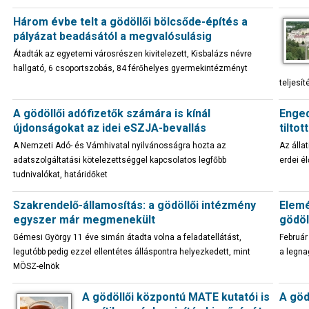
Három évbe telt a gödöllői bölcsőde-építés a
pályázat beadásától a megvalósulásig
Átadták az egyetemi városrészen kivitelezett, Kisbalázs névre
hallgató, 6 csoportszobás, 84 férőhelyes gyermekintézményt
teljesí
A gödöllői adófizetők számára is kínál
Enged
újdonságokat az idei eSZJA-bevallás
tiltot
A Nemzeti Adó- és Vámhivatal nyilvánosságra hozta az
Az álla
adatszolgáltatási kötelezettséggel kapcsolatos legfőbb
erdei él
tudnivalókat, határidőket
Szakrendelő-államosítás: a gödöllői intézmény
Elemé
egyszer már megmenekült
gödöl
Gémesi György 11 éve simán átadta volna a feladatellátást,
Február
legutóbb pedig ezzel ellentétes álláspontra helyezkedett, mint
a legna
MÖSZ-elnök
A gödöllői központú MATE kutatói is
A göd