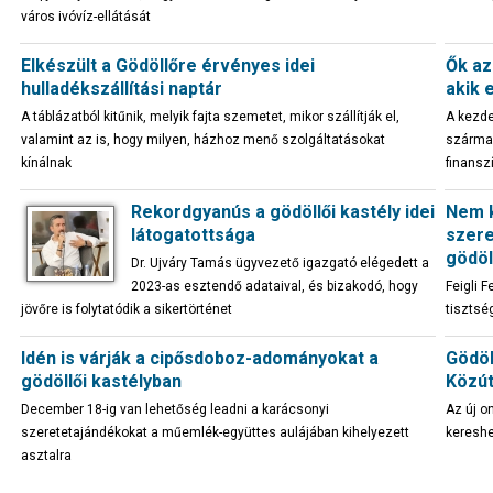
város ivóvíz-ellátását
Elkészült a Gödöllőre érvényes idei
Ők az
hulladékszállítási naptár
akik 
A táblázatból kitűnik, melyik fajta szemetet, mikor szállítják el,
A kezd
valamint az is, hogy milyen, házhoz menő szolgáltatásokat
származ
kínálnak
finansz
Rekordgyanús a gödöllői kastély idei
Nem k
látogatottsága
szere
gödöl
Dr. Ujváry Tamás ügyvezető igazgató elégedett a
2023-as esztendő adataival, és bizakodó, hogy
Feigli 
jövőre is folytatódik a sikertörténet
tisztsé
Idén is várják a cipősdoboz-adományokat a
Gödöl
gödöllői kastélyban
Közút
December 18-ig van lehetőség leadni a karácsonyi
Az új o
szeretetajándékokat a műemlék-együttes aulájában kihelyezett
kereshe
asztalra