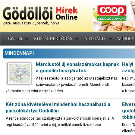
2026. augusztus 7., péntek, Ibolya
Gödöllő
KÖZ-ÉRDEKLŐDÉS
AKTUÁLIS
MINDEN
MINDENNAPI
Márciustól új vonalszámokat kapnak
Helyi
a gödöllői buszjáratok
szolg
A fejlesztéstől a szolgáltató az utastájékoztatás
Napi mu
színvonalának javulását reméli. Menetrendi
kicseré
változást nem érint az intézkedés
a frekv
Két zóna kivételével mindenhol használható a
Elvet
parkolókártya Gödöllőn
gödöl
többl
A rendeletmódosítás szabályozta a parkolótárcsák cseréjét is. A
régi leadásával 500 forint a díj, e nélkül ennek tízszerese
Kocsi T
ellenér