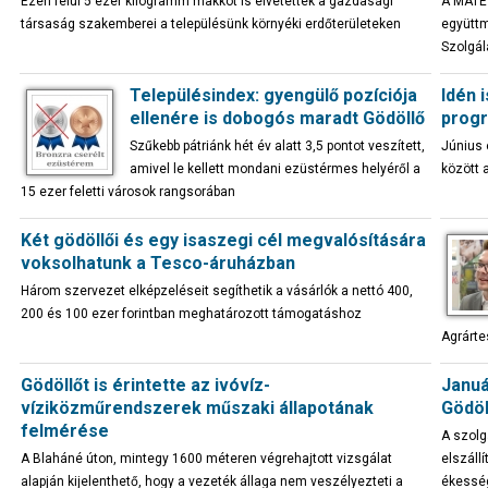
Ezen felül 5 ezer kilogramm makkot is elvetettek a gazdasági
A MATE 
társaság szakemberei a településünk környéki erdőterületeken
együttm
Szolgál
Településindex: gyengülő pozíciója
Idén 
ellenére is dobogós maradt Gödöllő
prog
Szűkebb pátriánk hét év alatt 3,5 pontot veszített,
Június 
amivel le kellett mondani ezüstérmes helyéről a
között 
15 ezer feletti városok rangsorában
Két gödöllői és egy isaszegi cél megvalósítására
voksolhatunk a Tesco-áruházban
Három szervezet elképzeléseit segíthetik a vásárlók a nettó 400,
200 és 100 ezer forintban meghatározott támogatáshoz
Agrárte
Gödöllőt is érintette az ivóvíz-
Januá
víziközműrendszerek műszaki állapotának
Gödöl
felmérése
A szolg
A Blaháné úton, mintegy 1600 méteren végrehajtott vizsgálat
elszáll
alapján kijelenthető, hogy a vezeték állaga nem veszélyezteti a
ékessé