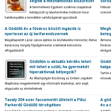
segítik a mézhamisítás kiszűrését
soroz
A Semmelweis Egyetem szakmai csapatával
Február
kidolgozott új labortechnikai módszer teszi
szerzőé
hatékonyabbá a termékkör valódiságának igazolását
A Gödöllő és a főváros között ingázók is
Meghi
nyertesei az új tarifarendszernek
beteg
Megállapodott Lázár János építési és közlekedési miniszter, illetve
Átmenet
Karácsony Gergely főpolgármester a bérletek kölcsönös
főváros
elfogadásáról
elvégz
Gödöllőn is aktuális kérdés lehet:
Gödöl
mit tehet a szülő, ha gyermekét
halga
hiperaktívnak bélyegzik?
Tartós 
Az Állampolgári Bizottság az Emberi Jogokért
innovat
Alapítvány megjelentetett egy informatív kiadványt, ami segít
eligazodni az érintetteknek
Tavaly 304 ezer facsemetét ültetett a Pilisi
A göd
Parkerdő Gödöllő térségében
és a 