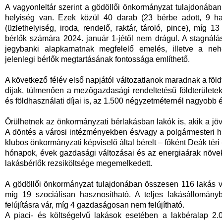
A vagyonleltár szerint a gödöllői önkormányzat tulajdonába
helyiség van. Ezek közül 40 darab (23 bérbe adott, 9 ha
(üzlethelyiség, iroda, rendelő, raktár, tároló, pince), míg 
bérlők számára 2024. január 1-jétől nem drágul. A stagnálá
jegybanki alapkamatnak megfelelő emelés, illetve a ne
jelenlegi bérlők megtartásának fontossága említhető.
A következő félév első napjától változatlanok maradnak a földte
díjak, túlmenően a mezőgazdasági rendeltetésű földterületek, 
és földhasználati díjai is, az 1.500 négyzetméternél nagyobb 
Örülhetnek az önkormányzati bérlakásban lakók is, akik a jö
A döntés a városi intézményekben és/vagy a polgármesteri hiv
klubos önkormányzati képviselő által bérelt – főként Deák téri
hónapok, évek gazdasági változásai és az energiaárak növek
lakásbérlők rezsiköltsége megemelkedett.
A gödöllői önkormányzat tulajdonában összesen 116 lakás va
míg 19 szociálisan hasznosítható. A teljes lakásállományb
felújításra vár, míg 4 gazdaságosan nem felújítható.
A piaci- és költségelvű lakások esetében a lakbéralap 2.