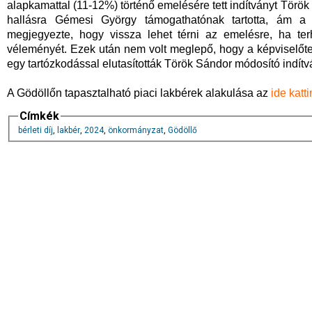
alapkamattal (11-12%) történő emelésére tett indítványt Török
hallásra Gémesi György támogathatónak tartotta, ám a 
megjegyezte, hogy vissza lehet térni az emelésre, ha ter
véleményét. Ezek után nem volt meglepő, hogy a képviselőtest
egy tartózkodással elutasították Török Sándor módosító indítv
A Gödöllőn tapasztalható piaci lakbérek alakulása az
ide katti
Címkék
bérleti díj
,
lakbér
,
2024
,
önkormányzat
,
Gödöllő