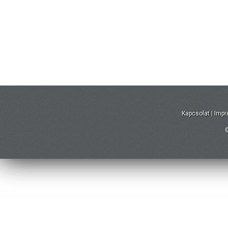
Kapcsolat
|
Imp
©