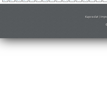
Kapcsolat
|
Imp
©