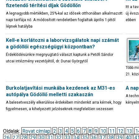
fizetendő térítési díjak Gödöllőn
Itt a ta
A legnagyobb mértékben, 25%-kal az idősek otthonában alkalmazott
új évsz
napi tarifája nő. A módosított rendeletben foglaltak április 1-jétől
ebben
lépnek hatályba
Kell-e korlátozni a laborvizsgálatok napi számát
a gödöllői egészségügyi központban?
Érdeklődésünkre megnyugtató választ kaptunk a Petőfi Sándor
utcai intézmény vezetőjétől, dr. Dunai Györgytől
Több mi
21. köz
Burkolatjavítási munkába kezdenek az M31-es
A nap
autópálya Gödöllő melletti szakaszán
A techn
A balesetveszély elkerülése érdekében mindenkit arra kérnek, hogy
kényelm
figyelmesen, a kihelyezett jelzéseknek megfelelően vezessen
Oldalak:
Rovat címlap
2
3
4
5
6
7
8
9
10
11
12
13
1
26
27
28
29
30
31
32
33
34
35
36
37
38
39
40
4