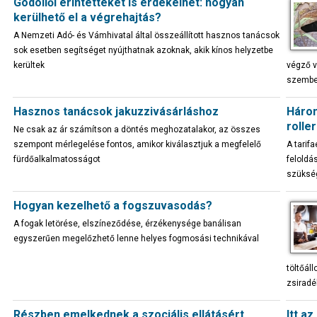
Gödöllői érintetteket is érdekelhet: hogyan
kerülhető el a végrehajtás?
A Nemzeti Adó- és Vámhivatal által összeállított hasznos tanácsok
sok esetben segítséget nyújthatnak azoknak, akik kínos helyzetbe
kerültek
végző v
szembe
Hasznos tanácsok jakuzzivásárláshoz
Három
rolle
Ne csak az ár számítson a döntés meghozatalakor, az összes
szempont mérlegelése fontos, amikor kiválasztjuk a megfelelő
A tarif
fürdőalkalmatosságot
feloldá
szüksé
Hogyan kezelhető a fogszuvasodás?
A fogak letörése, elszíneződése, érzékenysége banálisan
egyszerűen megelőzhető lenne helyes fogmosási technikával
töltőál
zsiradé
Részben emelkednek a szociális ellátásért
Itt az