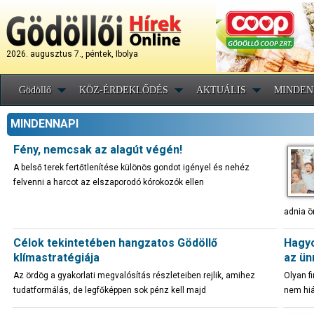
2026. augusztus 7., péntek, Ibolya
Gödöllő
KÖZ-ÉRDEKLŐDÉS
AKTUÁLIS
MINDEN
MINDENNAPI
Fény, nemcsak az alagút végén!
A belső terek fertőtlenítése különös gondot igényel és nehéz
felvenni a harcot az elszaporodó kórokozók ellen
adnia ö
Célok tekintetében hangzatos Gödöllő
Hagyo
klímastratégiája
az ün
Az ördög a gyakorlati megvalósítás részleteiben rejlik, amihez
Olyan f
tudatformálás, de legfőképpen sok pénz kell majd
nem hiá