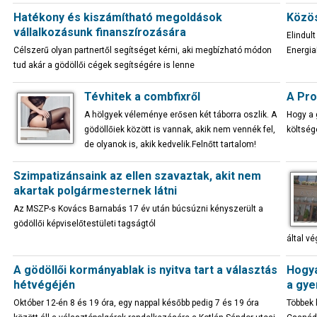
Hatékony és kiszámítható megoldások
Közös
vállalkozásunk finanszírozására
Elindul
Célszerű olyan partnertől segítséget kérni, aki megbízható módon
Energia
tud akár a gödöllői cégek segítségére is lenne
Tévhitek a combfixről
A Pro
A hölgyek véleménye erősen két táborra oszlik. A
Hogy a 
gödöllőiek között is vannak, akik nem vennék fel,
költség
de olyanok is, akik kedvelik.Felnőtt tartalom!
Szimpatizánsaink az ellen szavaztak, akit nem
akartak polgármesternek látni
Az MSZP-s Kovács Barnabás 17 év után búcsúzni kényszerült a
gödöllői képviselőtestületi tagságtól
által v
A gödöllői kormányablak is nyitva tart a választás
Hogya
hétvégéjén
a gye
Október 12-én 8 és 19 óra, egy nappal később pedig 7 és 19 óra
Többek k