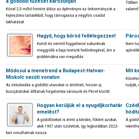
a gödöllői tűzeset károsultjait
Többen i
Közel 2,5 millió forintot áldoz az építményre az önkormányzat a
valamit
fejlesztési tartalékból, hogy támogassa a négyfős család
lakhatását
Hagyd, hogy bőröd fellélegezzen!
Páros
Kortól és nemtől függetlenül sokunknak
Nem tud
meggyűlik a baja testünk fedőrétegével, ám a
ajándék
problémákra van megodlás
Módosul a menetrend a Budapest-Hatvan-
Mit k
Miskolc vasúti vonalon
Közeled
Az intézkedés a gödöllői utasokat is érintheti, hiszen új
tudják,
buszjáratokat állítanak forgalomba városunk és Pécel között
Hogyan kerüljük el a nyugdíjkorhatár
Czédl
emelést?
hódít
A gödöllőieket is érinti a kérdés, főként azokat,
A gödöl
akik 1957 után születtek, így legkorábban 2022-
tekinth
ben vonulhatnak vissza