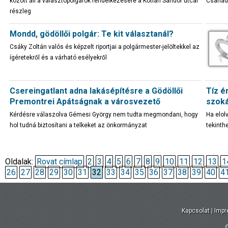
között áll a választópolgárok rendelkezésére a Kotlán Sándor utcai
Csanádi
részleg
Mondd, gödöllői polgár: Te kit választanál?
Csáky Zoltán valós és képzelt riportjai a polgármester-jelöltekkel az
ígéretekről és a várható esélyekről
Csereingatlant adna lakásépítésre a Gödöllői
Tíz é
Premontrei Apátságnak a városvezető
szoká
Kérdésre válaszolva Gémesi György nem tudta megmondani, hogy
Ha elol
hol tudná biztosítani a telkeket az önkormányzat
tekinth
Oldalak:
Rovat címlap
2
3
4
5
6
7
8
9
10
11
12
13
1
26
27
28
29
30
31
32
33
34
35
36
37
38
39
40
4
Kapcsolat
|
Imp
©