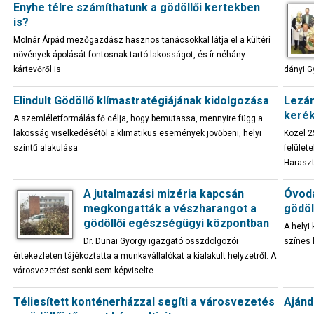
Enyhe télre számíthatunk a gödöllői kertekben
is?
Molnár Árpád mezőgazdász hasznos tanácsokkal látja el a kültéri
növények ápolását fontosnak tartó lakosságot, és ír néhány
kártevőről is
dányi G
Elindult Gödöllő klímastratégiájának kidolgozása
Lezár
kerék
A szemléletformálás fő célja, hogy bemutassa, mennyire függ a
lakosság viselkedésétől a klimatikus események jövőbeni, helyi
Közel 2
szintű alakulása
felület
Haraszt
A jutalmazási mizéria kapcsán
Óvodá
megkongatták a vészharangot a
gödöl
gödöllői egészségügyi központban
A helyi
Dr. Dunai György igazgató összdolgozói
színes 
értekezleten tájékoztatta a munkavállalókat a kialakult helyzetről. A
városvezetést senki sem képviselte
Téliesített konténerházzal segíti a városvezetés
Ajánd