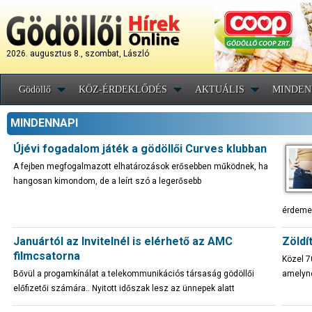
2026. augusztus 8., szombat, László
Gödöllő
KÖZ-ÉRDEKLŐDÉS
AKTUÁLIS
MINDEN
MINDENNAPI
Újévi fogadalom játék a gödöllői Curves klubban
A fejben megfogalmazott elhatározások erősebben működnek, ha
hangosan kimondom, de a leírt szó a legerősebb
érdeme
Januártól az Invitelnél is elérhető az AMC
Zöldí
filmcsatorna
Közel 7
Bővül a progamkínálat a telekommunikációs társaság gödöllői
amelyn
előfizetői számára.. Nyitott időszak lesz az ünnepek alatt