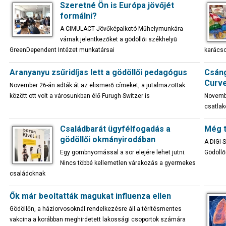
Szeretné Ön is Európa jövőjét
formálni?
A CIMULACT Jövőképalkotó Műhelymunkára
várnak jelentkezőket a gödöllői székhelyű
GreenDependent Intézet munkatársai
karácso
Aranyanyu zsűridíjas lett a gödöllői pedagógus
Csáng
Curve
November 26-án adták át az elismerő címeket, a jutalmazottak
között ott volt a városunkban élő Furugh Switzer is
Novembe
csatlak
Családbarát ügyfélfogadás a
Még t
gödöllői okmányirodában
A DIGI 
Egy gombnyomással a sor elejére lehet jutni.
Gödöllő
Nincs többé kellemetlen várakozás a gyermekes
családoknak
Ők már beoltatták magukat influenza ellen
Gödöllőn, a háziorvosoknál rendelkezésre áll a térítésmentes
vakcina a korábban meghirdetett lakossági csoportok számára