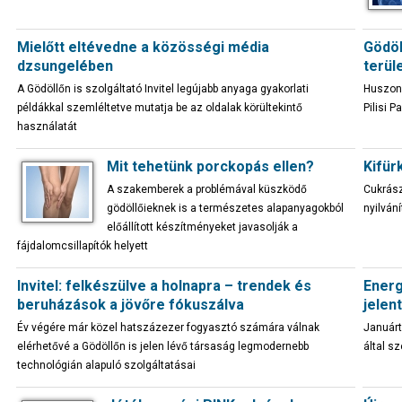
Mielőtt eltévedne a közösségi média
Gödöl
dzsungelében
terül
A Gödöllőn is szolgáltató Invitel legújabb anyaga gyakorlati
Huszonö
példákkal szemléltetve mutatja be az oldalak körültekintő
Pilisi 
használatát
Mit tehetünk porckopás ellen?
Kifür
A szakemberek a problémával küszködő
Cukrász
gödöllőieknek is a természetes alapanyagokból
nyilván
előállított készítményeket javasolják a
fájdalomcsillapítók helyett
Invitel: felkészülve a holnapra – trendek és
Energ
beruházások a jövőre fókuszálva
jelen
Év végére már közel hatszázezer fogyasztó számára válnak
Januárt
elérhetővé a Gödöllőn is jelen lévő társaság legmodernebb
által s
technológián alapuló szolgáltatásai