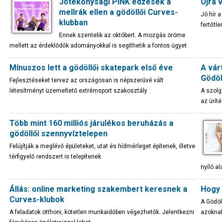
Jótékonysági PINK edzések a
Újra 
mellrák ellen a gödöllői Curves-
Jó hír 
klubban
fertőtle
Ennek szentelik az októbert. A mozgás öröme
mellett az érdeklődők adományokkal is segíthetik a fontos ügyet
Mínuszos lett a gödöllői skatepark első éve
A vár
Gödöl
Fejlesztéseket tervez az országosan is népszerűvé vált
létesítményt üzemeltető extrémsport szakosztály
A szolg
az ürít
Több mint 160 milliós járulékos beruházás a
gödöllői szennyvíztelepen
Felújítják a meglévő épületeket, utat és hídmérleget építenek, illetve
térfigyelő rendszert is telepítenek
nyíló a
Állás: online marketing szakembert keresnek a
Hogy 
Curves-klubok
A Gödöl
A feladatok otthoni, kötetlen munkaidőben végezhetők. Jelentkezni
azoknak