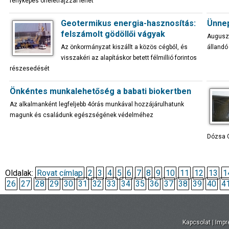
fényképes önéletrajzzal lehet
Geotermikus energia-hasznosítás:
Ünnep
felszámolt gödöllői vágyak
Auguszt
Az önkormányzat kiszállt a közös cégből, és
állandó 
visszakéri az alapításkor betett félmillió forintos
részesedését
Önkéntes munkalehetőség a babati biokertben
Az alkalmanként legfeljebb 4órás munkával hozzájárulhatunk
magunk és családunk egészségének védelméhez
Dózsa G
Oldalak:
Rovat címlap
2
3
4
5
6
7
8
9
10
11
12
13
1
26
27
28
29
30
31
32
33
34
35
36
37
38
39
40
4
Kapcsolat
|
Imp