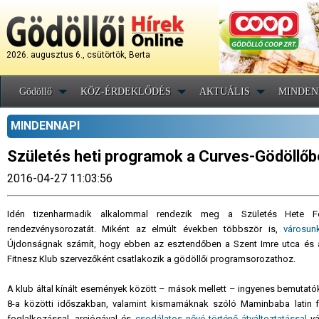
2026. augusztus 6., csütörtök, Berta
Gödöllő
KÖZ-ÉRDEKLŐDÉS
AKTUÁLIS
MINDEN
MINDENNAPI
Születés heti programok a Curves-Gödöllő
2016-04-27 11:03:56
Idén tizenharmadik alkalommal rendezik meg a Születés Hete Fes
rendezvénysorozatát. Miként az elmúlt években többször is,
városun
Újdonságnak számít, hogy ebben az esztendőben a Szent Imre utca és a 
Fitnesz Klub szervezőként csatlakozik a gödöllői programsorozathoz.
A klub által kínált események között – mások mellett – ingyenes bemutatók 
8-a közötti időszakban, valamint kismamáknak szóló Maminbaba latin f
foglalkozással, arcjógával és
csodálatos nővé történő átváltoztatással
vá