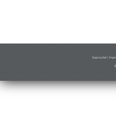
Kapcsolat
|
Imp
©