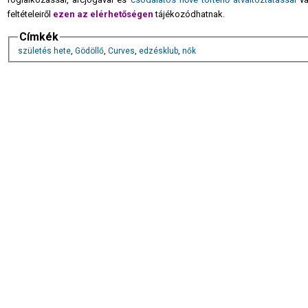
feltételeiről
ezen az elérhetőségen
tájékozódhatnak.
Címkék
születés hete
,
Gödöllő
,
Curves
,
edzésklub
,
nők