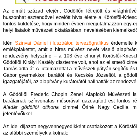
Az elmúlt század elején, Gödöllőn létrejött és világhírűvé
huszonhat esztendővel ezelőtt hívta életre a Körösfői-Krie
fontos küldetése, hogy minden évben megjutalmazzon egy-egy
helyi fiatalok művészeti oktatásában, nevelésében kiemelkedő
Idén
Szinvai Dániel illusztrátor, tervezőgrafikus
érdemelte ki
emlékplakettet, amit a híres művész nevét viselő alapítván
rendezvény helyszíne – a 103 éve elhunyt Körösfői-Kriesc
Gödöllői Királyi Kastély díszterme volt, ahol az elismerő cím
Tamás adta át. A jutalmazottat a művészeti pályán segítők és
Gábor gyermekkori baráttól és Kecskés Józseftől, a gödöl
igazgatójától, az alapítvány kurátorától hallhatták az rendezvé
A Gödöllői Frederic Chopin Zenei Alapfokú Művészeti Isk
barátainak színvonalas műsorával gazdagított est fontos 
Aladár gödöllői otthona
címmel Őriné Nagy Cecília műv
jelenlévőkkel.
Az idei díjazott negyvennegyedikként csatlakozott a Körösfői
az alábbi személyek alkotnak: