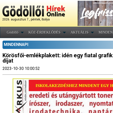
2026. augusztus 7., péntek, Ibolya
Gödöllő
KÖZ-ÉRDEKLŐDÉS
AKTUÁLIS
MINDEN
MINDENNAPI
Körösfői-emlékplakett: idén egy fiatal grafik
díjat
2023-10-30 10:00:52