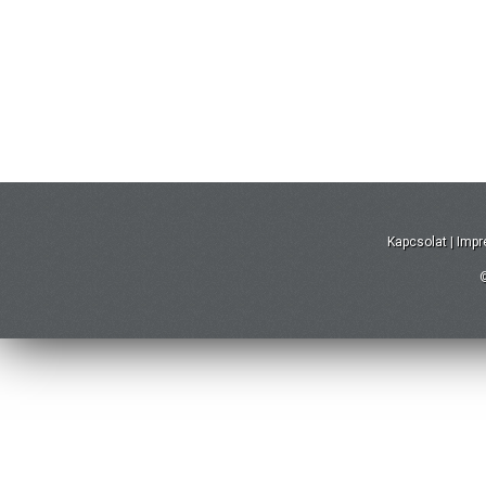
Kapcsolat
|
Imp
©