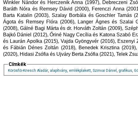
Winkler Nándor és Herczenik Anna (1997), Debreczeni Zsófi
Baráth Nóra és Remsey Dávid (2000), Ferenczi Anna (2001
Barta Katalin (2003), Szalay Borbála és Goschler Tamás (2
Ágota és Remsey Flóra (2006), Langer Ágnes és Szalai Ge
(2008), Gálné Bagi Márta és dr. Horváth Zoltán (2009), Szép
Bajkó Dániel (2012), Őriné Nagy Cecília és Katona Szabó Er
és Laurán Apolka (2015), Vajda Gyöngyvér (2016), Eszenyi 
és Fábián Dénes Zoltán (2018), Benedek Krisztina (2019), 
(2020), Hidasi Zsófia és Ujváry Berta Zsófia (2021), Telek Zs
Címkék
Körösfői-Kriesch Aladár
,
alapítvány
,
emlékplakett
,
Szinvai Dániel
,
grafikus
,
Gö