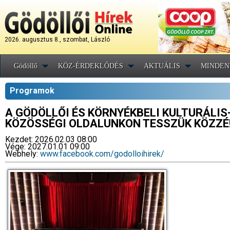
2026. augusztus 8., szombat, László
Gödöllő
KÖZ-ÉRDEKLŐDÉS
AKTUÁLIS
MINDEN
Programok
A GÖDÖLLŐI ÉS KÖRNYÉKBELI KULTURÁLI
KÖZÖSSÉGI OLDALUNKON TESSZÜK KÖZZÉ
Kezdet: 2026.02.03 08:00
Vége: 2027.01.01 09:00
Webhely:
www.facebook.com/godolloihirek/