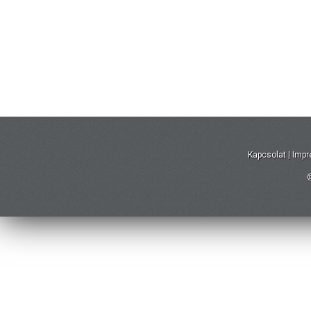
Kapcsolat
|
Imp
©