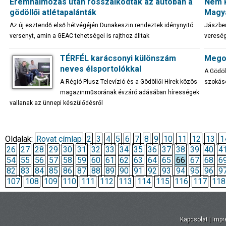
Éremhalmozás után rosszalkodtak az autóban a
Nem k
gödöllői atlétapalánták
Magya
Az új esztendő első hétvégéjén Dunakeszin rendeztek idénynyitó
Jászber
versenyt, amin a GEAC tehetségei is rajthoz álltak
vereség
TÉRFÉL karácsonyi különszám
Megos
neves élsportolókkal
A Gödöl
A Régió Plusz Televízió és a Gödöllői Hírek közös
szokáso
magazinműsorának évzáró adásában hírességek
vallanak az ünnepi készülődésről
Oldalak:
Rovat címlap
2
3
4
5
6
7
8
9
10
11
12
13
1
26
27
28
29
30
31
32
33
34
35
36
37
38
39
40
4
54
55
56
57
58
59
60
61
62
63
64
65
66
67
68
6
82
83
84
85
86
87
88
89
90
91
92
93
94
95
96
9
107
108
109
110
111
112
113
114
115
116
117
118
Kapcsolat
|
Imp