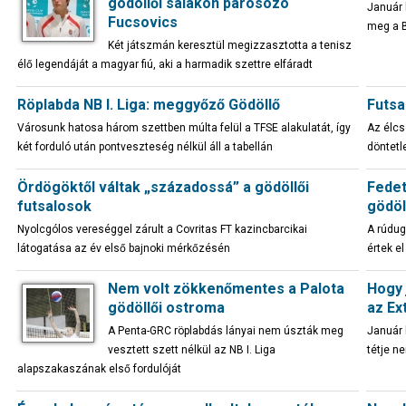
gödöllői salakon párosozó
Január 
Fucsovics
meg a 
Két játszmán keresztül megizzasztotta a tenisz
élő legendáját a magyar fiú, aki a harmadik szettre elfáradt
Röplabda NB I. Liga: meggyőző Gödöllő
Futsa
Városunk hatosa három szettben múlta felül a TFSE alakulatát, így
Az élcs
két forduló után pontveszteség nélkül áll a tabellán
döntetl
Ördögöktől váltak „századossá” a gödöllői
Fedet
futsalosok
gödöl
Nyolcgólos vereséggel zárult a Covritas FT kazincbarcikai
A rúdug
látogatása az év első bajnoki mérkőzésén
értek e
Nem volt zökkenőmentes a Palota
Hogy 
gödöllői ostroma
az Ex
A Penta-GRC röplabdás lányai nem úszták meg
Január 
vesztett szett nélkül az NB I. Liga
tétje ne
alapszakaszának első fordulóját