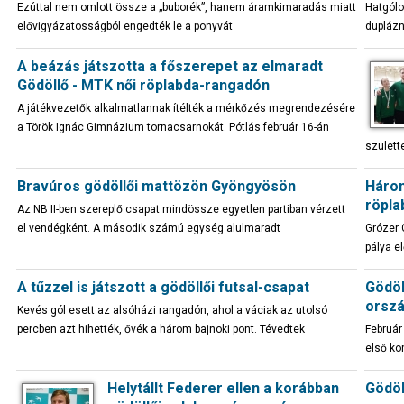
Ezúttal nem omlott össze a „buborék”, hanem áramkimaradás miatt
Hatgólo
elővigyázatosságból engedték le a ponyvát
duplázn
A beázás játszotta a főszerepet az elmaradt
Gödöllő - MTK női röplabda-rangadón
A játékvezetők alkalmatlannak ítélték a mérkőzés megrendezésére
a Török Ignác Gimnázium tornacsarnokát. Pótlás február 16-án
szület
Bravúros gödöllői mattözön Gyöngyösön
Három
röpla
Az NB II-ben szereplő csapat mindössze egyetlen partiban vérzett
el vendégként. A második számú egység alulmaradt
Grózer 
pálya e
A tűzzel is játszott a gödöllői futsal-csapat
Gödöl
orsz
Kevés gól esett az alsóházi rangadón, ahol a váciak az utolsó
percben azt hihették, ővék a három bajnoki pont. Tévedtek
Február
első ko
Helytállt Federer ellen a korábban
Gödöl