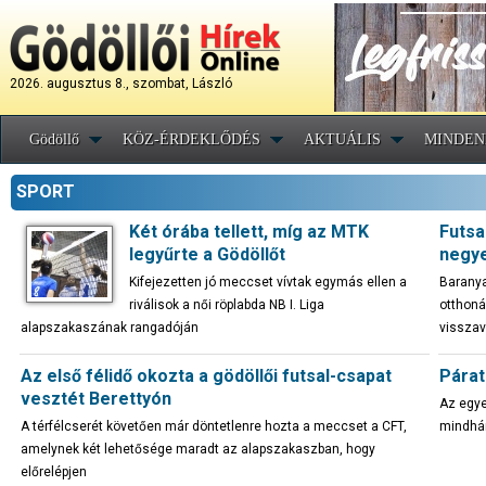
2026. augusztus 8., szombat, László
Gödöllő
KÖZ-ÉRDEKLŐDÉS
AKTUÁLIS
MINDEN
SPORT
Két órába tellett, míg az MTK
Futsa
legyűrte a Gödöllőt
negy
Kifejezetten jó meccset vívtak egymás ellen a
Baranya
riválisok a női röplabda NB I. Liga
otthoná
alapszakaszának rangadóján
vissza
Az első félidő okozta a gödöllői futsal-csapat
Párat
vesztét Berettyón
Az egye
A térfélcserét követően már döntetlenre hozta a meccset a CFT,
mindhá
amelynek két lehetősége maradt az alapszakaszban, hogy
előrelépjen