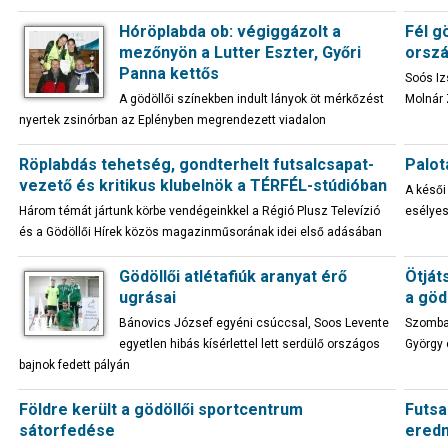
Hóröplabda ob: végiggázolt a
Fél g
mezőnyön a Lutter Eszter, Győri
orsz
Panna kettős
Soós Iz
A gödöllői színekben indult lányok öt mérkőzést
Molnár 
nyertek zsinórban az Eplényben megrendezett viadalon
Röplabdás tehetség, gondterhelt futsalcsapat-
Palot
vezető és kritikus klubelnök a TÉRFÉL-stúdióban
A késői
Három témát jártunk körbe vendégeinkkel a Régió Plusz Televízió
esélyes
és a Gödöllői Hírek közös magazinműsorának idei első adásában
Gödöllői atlétafiúk aranyat érő
Ötját
ugrásai
a göd
Bánovics József egyéni csúccsal, Soos Levente
Szombat
egyetlen hibás kísérlettel lett serdülő országos
György 
bajnok fedett pályán
Földre került a gödöllői sportcentrum
Futsal
sátorfedése
ered