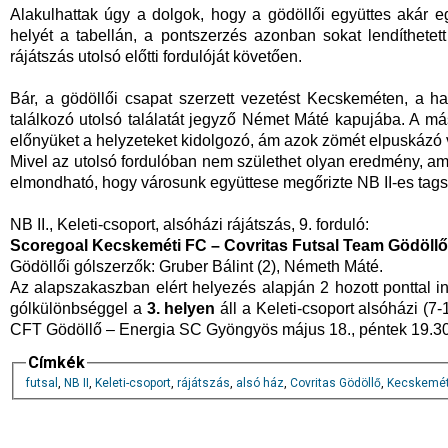
Alakulhattak úgy a dolgok, hogy a gödöllői együttes akár e
helyét a tabellán, a pontszerzés azonban sokat lendíthetet
rájátszás utolsó előtti fordulóját követően.
Bár, a gödöllői csapat szerzett vezetést Kecskeméten, a ha
találkozó utolsó találatát jegyző Német Máté kapujába. A má
előnyüket a helyzeteket kidolgozó, ám azok zömét elpuskázó 
Mivel az utolsó fordulóban nem születhet olyan eredmény, ami
elmondható, hogy városunk együttese megőrizte NB II-es tags
NB II., Keleti-csoport, alsóházi rájátszás, 9. forduló:
Scoregoal Kecskeméti FC – Covritas Futsal Team Gödöllő
Gödöllői gólszerzők: Gruber Bálint (2), Németh Máté.
Az alapszakaszban elért helyezés alapján 2 hozott ponttal 
gólkülönbséggel a
3. helyen
áll a Keleti-csoport alsóházi (7-
CFT Gödöllő – Energia SC Gyöngyös május 18., péntek 19.30 
Címkék
futsal
,
NB II
,
Keleti-csoport
,
rájátszás
,
alsó ház
,
Covritas Gödöllő
,
Kecskemé