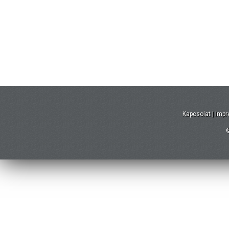
Kapcsolat
|
Imp
©