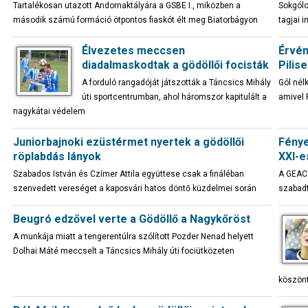
Tartalékosan utazott Andornaktályára a GSBE I., miközben a
Sokgólo
második számú formáció ötpontos fiaskót élt meg Biatorbágyon
tagjai 
Élvezetes meccsen
Érvén
diadalmaskodtak a gödöllői focisták
Pilis
A forduló rangadóját játszották a Táncsics Mihály
Gól nél
úti sportcentrumban, ahol háromszor kapitulált a
amivel 
nagykátai védelem
Juniorbajnoki ezüstérmet nyertek a gödöllői
Fénye
röplabdás lányok
XXI-e
Szabados István és Czímer Attila együttese csak a fináléban
A GEAC 
szenvedett vereséget a kaposvári hatos döntő küzdelmei során
szabadt
Beugró edzővel verte a Gödöllő a Nagykőröst
A munkája miatt a tengerentúlra szólított Pozder Nenad helyett
Dolhai Máté meccselt a Táncsics Mihály úti fociütközeten
köszönt