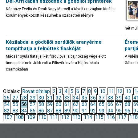
Dél-Afrikában edződnek a gödöllői sprinterek
Nádházy Evelin és Deák Nagy Marcell a távoli országban ideális
körülmények között készülnek a szabadtéri idényre
hét múl
Kézilabda: a gödöllői serdülők aranyérme
Éremg
tompíthatja a felnőttek fiaskóját
partj
Mácsár Gyula fiataljai két fordulóval a bajnokság vége előtt
A vidék
ünnepelhetnek. Jobb volt a Pilisvörösvár a Hajós iskola
Gábor t
csarnokában
Oldalak:
Rovat címlap
2
3
4
5
6
7
8
9
10
11
12
13
1
26
27
28
29
30
31
32
33
34
35
36
37
38
39
40
4
54
55
56
57
58
59
60
61
62
63
64
65
66
67
68
6
82
83
84
85
86
87
88
89
90
91
92
93
94
95
96
9
107
108
109
110
111
112
113
114
115
116
117
118