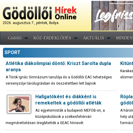
2026. augusztus 7., péntek, Ibolya
Gödöllő
KÖZ-ÉRDEKLŐDÉS
AKTUÁLIS
MINDEN
SPORT
Atlétika diákolimpiai döntő: Kriszt Sarolta dupla
Kitün
aranya
Karakas
A Török Ignác Gimnázium tanulója és a Gödöllői EAC tehetséges
elismer
versenyzője távolugrásban és összetettben lett bajnok
Hallgatóként és diákként is
Röpla
remekeltek a gödöllői atléták
gödöll
Az egyetemisták a budapesti MEFOB-on, a
A három
középiskolások a székesfehérvári
hely ut
megmérettetésen öregbítették a GEAC hírnevét
formáci