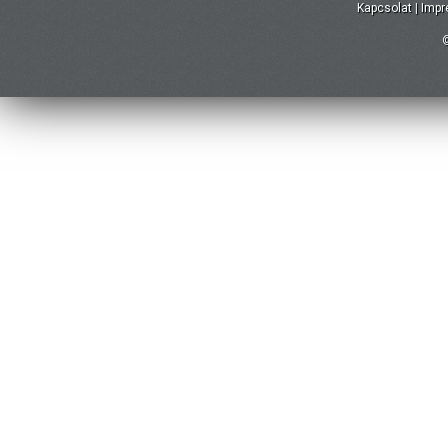
Kapcsolat
|
Imp
©