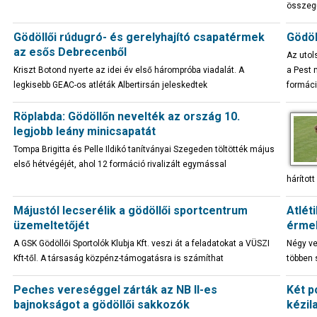
összegű 
Gödöllői rúdugró- és gerelyhajító csapatérmek
Gödöl
az esős Debrecenből
Az utol
Kriszt Botond nyerte az idei év első hárompróba viadalát. A
a Pest 
legkisebb GEAC-os atléták Albertirsán jeleskedtek
formáci
Röplabda: Gödöllőn nevelték az ország 10.
legjobb leány minicsapatát
Tompa Brigitta és Pelle Ildikó tanítványai Szegeden töltötték május
első hétvégéjét, ahol 12 formáció rivalizált egymással
hárított
Májustól lecserélik a gödöllői sportcentrum
Atlét
üzemeltetőjét
érme
A GSK Gödöllői Sportolók Klubja Kft. veszi át a feladatokat a VÜSZI
Négy ve
Kft-től. A társaság közpénz-támogatásra is számíthat
többen 
Peches vereséggel zárták az NB II-es
Két p
bajnokságot a gödöllői sakkozók
kézil