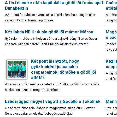
A térfélcsere után kapitulált a gödöllői focicsapat
Csúcs
Dunakeszin
atlét
Az utolsó fordulóban nyerni kell a Törtel ellen, ha dobogón akar
A debre
végezni Pozder Nenad együttese
lezajlo
Kézilabda NB II.: dupla gödöllői mámor Móron
Magát
elpac
Győzelemmel és a 6. helyen zárta a bajnoki idényt Bartos Gábor
csapata. Minden percre jutott GKC-gól az ifisták ütközetén
Pozder 
is veze
Két pont hiányzott, hogy
Kézil
győztesként jussanak a
csopo
csapatbajnoki döntőbe a gödöllői
A bajno
atléták
zöld-fe
Az első nap után még a vezetett a GEAC-Ikarus fúziós formáció a
Miskolcon lezajlott megmérettetésen
Labdarúgás: négyet vágott a Gödöllő a Tökölnek
Menny
Kissé tartalékos felállásban is magabiztos sikert ért el Pozder
Egy izo
Nenad csapata, amely őrzi dobogós pozícióját
lehet t