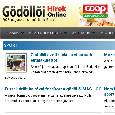
2026. augusztus 6., csütörtök, Berta
Gödöllő
KÖZ-ÉRDEKLŐDÉS
AKTUÁLIS
MINDEN
SPORT
Gödöllői szettrablás a viharsarki
Mezei
elitalakulattól
A GEAC 
Az első játszmában alaposan rápirított Borkovits
gyereke
Zoltán elszántan küzdő társulata a címvédő
Békéscsabára
Futsal: őrült hajrával fordított a gödöllői MAG-LOG
Nem l
sport
A városi formáció győzelemmel zárta az alapszakaszt. Nulla-
háromról 10 perc alatt lett nyolc-három a javukra
Akárcsak
helyi s