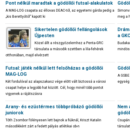
Pont nélkül maradtak a gödöllői futsal-alakulatok
Gödöl
A MAG-LOG csapata az éllovas DEAC-tól, az egyetemi gárda pedig a
Simonvá
„kis Berettyótól” kapott ki
meg a h
Sikertelen gödöllői fellángolások
Dráma
Újpesten
a GKC
Közel állt a részgyőzelemhez a Penta-GRC
Budakal
társulata a második szettben a lila-fehérek
mindöss
otthonában, majd elvérzett
Futsal: játék nélkül lett felsőházas a gödöllői
Gödöl
MAG-LOG
A GSBE
Két fordulóval az alapszakasz vége előtt vált biztossá a városi
egység 
csapat helye a legjobb hat között. Cél, hogy minél több pontot
vigyenek a rájátszásra
Arany- és ezüstérmes többpróbázó gödöllői
Nem a
juniorok
gödöl
Tóth Zsombor fölényesen lett bajnok a fiúknál, Kriszt Katalin
Csupán 
másodikként zárt a fedett pályás atlétikai ob-n
társula