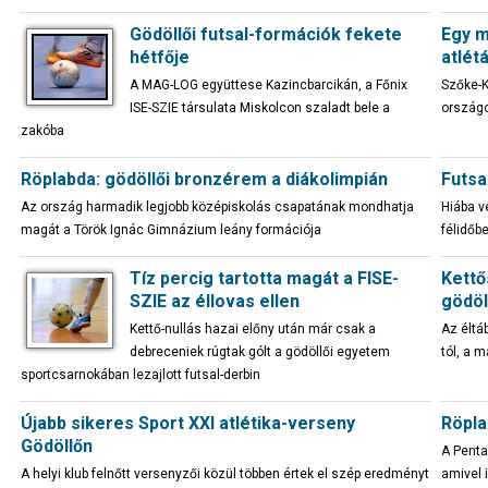
Gödöllői futsal-formációk fekete
Egy m
hétfője
atlét
A MAG-LOG együttese Kazincbarcikán, a Főnix
Szőke-K
ISE-SZIE társulata Miskolcon szaladt bele a
országo
zakóba
Röplabda: gödöllői bronzérem a diákolimpián
Futsa
Az ország harmadik legjobb középiskolás csapatának mondhatja
Hiába v
magát a Török Ignác Gimnázium leány formációja
félidőb
Tíz percig tartotta magát a FISE-
Kettő
SZIE az éllovas ellen
gödöl
Kettő-nullás hazai előny után már csak a
Az éltá
debreceniek rúgtak gólt a gödöllői egyetem
tól, a 
sportcsarnokában lezajlott futsal-derbin
Újabb sikeres Sport XXI atlétika-verseny
Röpla
Gödöllőn
A Penta
A helyi klub felnőtt versenyzői közül többen értek el szép eredményt
amivel 