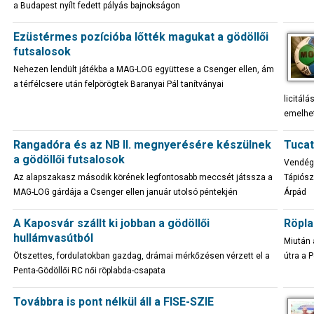
a Budapest nyílt fedett pályás bajnokságon
Ezüstérmes pozícióba lőtték magukat a gödöllői
futsalosok
Nehezen lendült játékba a MAG-LOG együttese a Csenger ellen, ám
a térfélcsere után felpörögtek Baranyai Pál tanítványai
licitálá
emelhe
Rangadóra és az NB II. megnyerésére készülnek
Tucatn
a gödöllői futsalosok
Vendégk
Az alapszakasz második körének legfontosabb meccsét játssza a
Tápiósz
MAG-LOG gárdája a Csenger ellen január utolsó péntekjén
Árpád
A Kaposvár szállt ki jobban a gödöllői
Röpla
hullámvasútból
Miután 
Ötszettes, fordulatokban gazdag, drámai mérkőzésen vérzett el a
útra a 
Penta-Gödöllői RC női röplabda-csapata
Továbbra is pont nélkül áll a FISE-SZIE