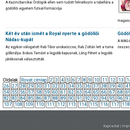
A Kazincbarcikai Ördögök ellen sem tudott feliratkozni a tabellára a
gödöllői egyetem futsal-formációja
magasu
Két év után ismét a Royal nyerte a gödöllői
Gödöl
Nádas-kupát
A MAG-L
Az egykori válogatott Rab Tibor unokaöccse, Rab Zoltán lett a torna
összecs
gólkirálya. Bobos Tamást a legjobb kapusnak, Láng Pétert a legjobb
játékosnak választották
Oldalak:
Rovat címlap
2
3
4
5
6
7
8
9
10
11
12
13
1
26
27
28
29
30
31
32
33
34
35
36
37
38
39
40
4
54
55
56
57
58
59
60
61
62
63
64
65
66
67
68
6
82
83
84
85
86
87
88
89
90
91
92
93
94
95
96
9
107
108
109
110
111
112
113
114
115
116
117
118
Kapcsolat
|
Imp