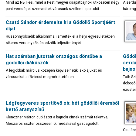
Mind az NB II-es, mind a Pest megyei csapatbajnoki ütközeten négy
A serdül
pont vereséget szenvedtek városunk szellemi sportolói
háromgó
Csató Sándor érdemelte ki a Gödöllő Sportjáért
díjat
Huszonnyolcadik alkalommal ismerték el a helyi egyesületekben
sikeres versenyzők és edzőik teljesítményét
Hat számban jutottak országos döntőbe a
Gödöl
gödöllői diákúszók
serdü
bajn
A legjobbak március közepén képviselhetik iskolájukat és
városunkat a fővárosi megmérettetésen
Tóth-Sz
dobogó 
ezüstér
Légfegyveres sportlövő ob: hét gödöllői éremből
kettő aranyszínű
Klenczner Márton duplázott a bajnoki címek számát tekintve,
Mészáros Eszter összesen öt medáliával gazdagodott
Okulásr