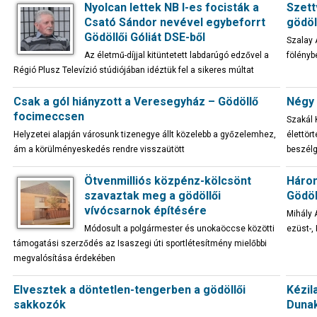
Nyolcan lettek NB I-es focisták a
Szett
Csató Sándor nevével egybeforrt
gödöl
Gödöllői Góliát DSE-ből
Szalay 
Az életmű-díjjal kitüntetett labdarúgó edzővel a
fölényb
Régió Plusz Televízió stúdiójában idéztük fel a sikeres múltat
Csak a gól hiányzott a Veresegyház – Gödöllő
Négy 
focimeccsen
Szakál 
Helyzetei alapján városunk tizenegye állt közelebb a győzelemhez,
élettör
ám a körülményeskedés rendre visszaütött
beszél
Ötvenmilliós közpénz-kölcsönt
Három
szavaztak meg a gödöllői
Gödöl
vívócsarnok építésére
Mihály 
Módosult a polgármester és unokaöccse közötti
ezüst-,
támogatási szerződés az Isaszegi úti sportlétesítmény mielőbbi
megvalósítása érdekében
Elvesztek a döntetlen-tengerben a gödöllői
Kézil
sakkozók
Dunak