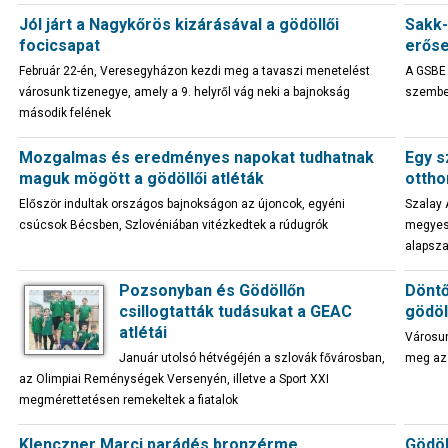
Jól járt a Nagykőrös kizárásával a gödöllői
Sakk-
focicsapat
erőse
Február 22-én, Veresegyházon kezdi meg a tavaszi menetelést
A GSBE 
városunk tizenegye, amely a 9. helyről vág neki a bajnokság
szemben
második felének
Mozgalmas és eredményes napokat tudhatnak
Egy s
maguk mögött a gödöllői atléták
ottho
Először indultak országos bajnokságon az újoncok, egyéni
Szalay 
csúcsok Bécsben, Szlovéniában vitézkedtek a rúdugrók
megyesz
alapsz
Pozsonyban és Gödöllőn
Döntő
csillogtatták tudásukat a GEAC
gödöl
atlétái
Városun
Január utolsó hétvégéjén a szlovák fővárosban,
meg az 
az Olimpiai Reménységek Versenyén, illetve a Sport XXI
megmérettetésen remekeltek a fiatalok
Klenczner Marci parádés bronzérme
Gödöl