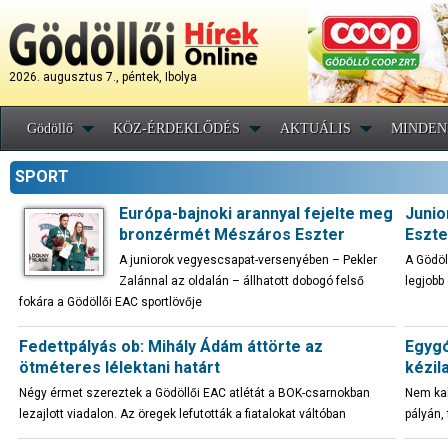
2026. augusztus 7., péntek, Ibolya
Gödöllő
KÖZ-ÉRDEKLŐDÉS
AKTUÁLIS
MINDEN
SPORT
Európa-bajnoki arannyal fejelte meg
Junio
bronzérmét Mészáros Eszter
Eszte
A juniorok vegyescsapat-versenyében – Pekler
A Gödöl
Zalánnal az oldalán – állhatott dobogó felső
legjobb
fokára a Gödöllői EAC sportlövője
Fedettpályás ob: Mihály Ádám áttörte az
Egygó
ötméteres lélektani határt
kézil
Négy érmet szereztek a Gödöllői EAC atlétát a BOK-csarnokban
Nem kal
lezajlott viadalon. Az öregek lefutották a fiatalokat váltóban
pályán,