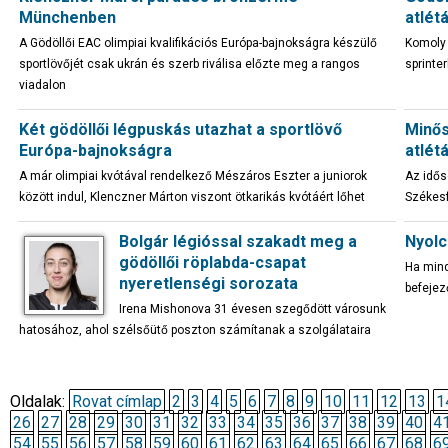
Münchenben
atlét
A Gödöllői EAC olimpiai kvalifikációs Európa-bajnokságra készülő
Komoly 
sportlövőjét csak ukrán és szerb riválisa előzte meg a rangos
sprinte
viadalon
Két gödöllői légpuskás utazhat a sportlövő
Minős
Európa-bajnokságra
atlét
A már olimpiai kvótával rendelkező Mészáros Eszter a juniorok
Az idős
között indul, Klenczner Márton viszont ötkarikás kvótáért lőhet
Székesf
Bolgár légióssal szakadt meg a
Nyolc
gödöllői röplabda-csapat
Ha mind
nyeretlenségi sorozata
befejez
Irena Mishonova 31 évesen szegődött városunk
hatosához, ahol szélsőütő poszton számítanak a szolgálataira
Oldalak:
Rovat címlap
2
3
4
5
6
7
8
9
10
11
12
13
1
26
27
28
29
30
31
32
33
34
35
36
37
38
39
40
4
54
55
56
57
58
59
60
61
62
63
64
65
66
67
68
6