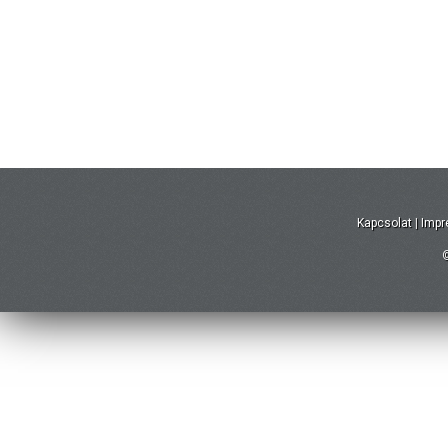
Kapcsolat
|
Imp
©