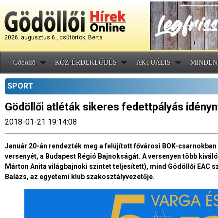
2026. augusztus 6., csütörtök, Berta
Gödöllő
KÖZ-ÉRDEKLŐDÉS
AKTUÁLIS
MINDEN
SPORT
Gödöllői atléták sikeres fedettpályás idényn
2018-01-21 19:14:08
Január 20-án rendezték meg a felújított fővárosi BOK-csarnokban az
versenyét, a Budapest Régió Bajnokságát. A versenyen több kiváló
Márton Anita világbajnoki szintet teljesített), mind Gödöllői EAC sz
Balázs, az egyetemi klub szakosztályvezetője.