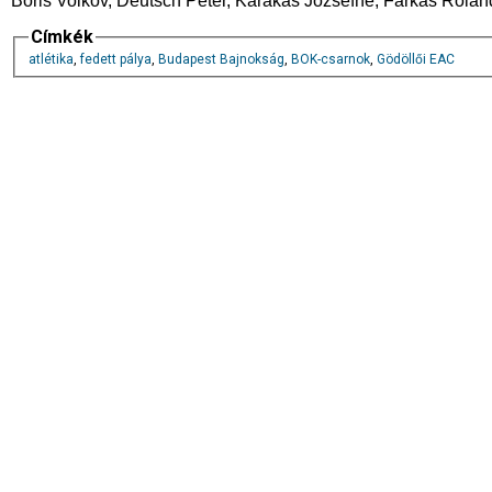
Boris Volkov, Deutsch Péter, Karakas Józsefné, Farkas Rolan
Címkék
atlétika
,
fedett pálya
,
Budapest Bajnokság
,
BOK-csarnok
,
Gödöllői EAC