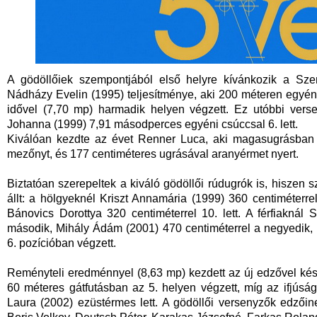
A gödöllőiek szempontjából első helyre kívánkozik a Szen
Nádházy Evelin (1995) teljesítménye, aki 200 méteren egyén
idővel (7,70 mp) harmadik helyen végzett. Ez utóbbi ver
Johanna (1999) 7,91 másodperces egyéni csúccsal 6. lett.
Kiválóan kezdte az évet Renner Luca, aki magasugrásban
mezőnyt, és 177 centiméteres ugrásával aranyérmet nyert.
Biztatóan szerepeltek a kiváló gödöllői rúdugrók is, hiszen s
állt: a hölgyeknél Kriszt Annamária (1999) 360 centiméterre
Bánovics Dorottya 320 centiméterrel 10. lett. A férfiakná
második, Mihály Ádám (2001) 470 centiméterrel a negyedik,
6. pozícióban végzett.
Reményteli eredménnyel (8,63 mp) kezdett az új edzővel készü
60 méteres gátfutásban az 5. helyen végzett, míg az ifjú
Laura (2002) ezüstérmes lett. A gödöllői versenyzők edzőin