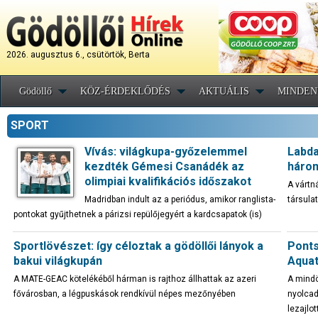
2026. augusztus 6., csütörtök, Berta
Gödöllő
KÖZ-ÉRDEKLŐDÉS
AKTUÁLIS
MINDEN
SPORT
Vívás: világkupa-győzelemmel
Labda
kezdték Gémesi Csanádék az
három
olimpiai kvalifikációs időszakot
A vártn
Madridban indult az a periódus, amikor ranglista-
társula
pontokat gyűjthetnek a párizsi repülőjegyért a kardcsapatok (is)
Sportlövészet: így céloztak a gödöllői lányok a
Ponts
bakui világkupán
Aquat
A MATE-GEAC kötelékéből hárman is rajthoz állhattak az azeri
A mindö
fővárosban, a légpuskások rendkívül népes mezőnyében
nyolcad
lezajlot