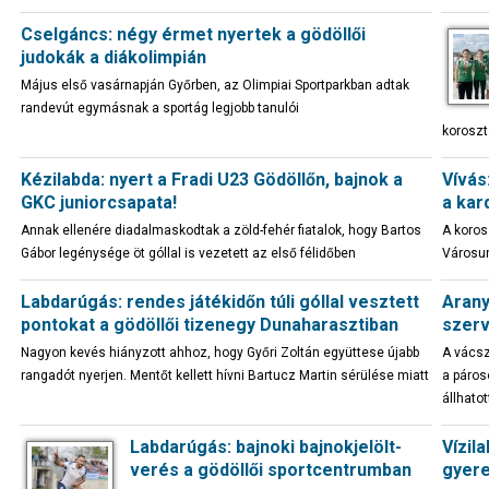
Cselgáncs: négy érmet nyertek a gödöllői
judokák a diákolimpián
Május első vasárnapján Győrben, az Olimpiai Sportparkban adtak
randevút egymásnak a sportág legjobb tanulói
koroszt
Kézilabda: nyert a Fradi U23 Gödöllőn, bajnok a
Vívás
GKC juniorcsapata!
a kar
Annak ellenére diadalmaskodtak a zöld-fehér fiatalok, hogy Bartos
A koros
Gábor legénysége öt góllal is vezetett az első félidőben
Városunk
Labdarúgás: rendes játékidőn túli góllal vesztett
Arany
pontokat a gödöllői tizenegy Dunaharasztiban
szerv
Nagyon kevés hiányzott ahhoz, hogy Győri Zoltán együttese újabb
A vácsz
rangadót nyerjen. Mentőt kellett hívni Bartucz Martin sérülése miatt
a páros
állhatot
Labdarúgás: bajnoki bajnokjelölt-
Vízil
verés a gödöllői sportcentrumban
gyere