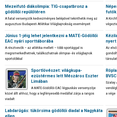
Mezeifutó diákolimpia: TIG-csapatbronz a
Népes
gödöllői repülőtéren
futók
A fiatal versenyzők kedvezményes belépővel tekinthetik meg az
A Kirch
augusztusi Budapesti Atlétikai Világbajnokság eseményeit
végezte
Június 1-jéig lehet jelentkezni a MATE-Gödöllői
Kézil
EAC nyári sporttáborába
nyert
A résztvevők – az atlétika mellett – több sportággal is
Az első
megismerkedhetnek, találkozhatnak olimpiai- és világbajnok
gondolh
sportolókkal
társula
Sportlövészet: világkupa-
Röpla
ezüstérmes lett Mészáros Eszter
BVSC 
Limában
Szalay 
A MATE-Gödöllői EAC légpuskás versenyzője
vendégl
közel állt ahhoz, hogy a legfényesebb medállal zárja a rangos
a vége
viadalt
Labdarúgás: tükörsima gödöllői diadal a Nagykáta
ellen