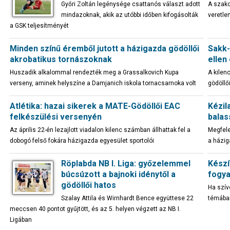
Győri Zoltán legénysége csattanós választ adott
A szako
mindazoknak, akik az utóbbi időben kifogásolták
veretle
a GSK teljesítményét
Minden színű éremből jutott a házigazda gödöllői
Sakk-
akrobatikus tornászoknak
ellen
Huszadik alkalommal rendezték meg a Grassalkovich Kupa
A kilen
verseny, aminek helyszíne a Damjanich iskola tornacsarnoka volt
gödöllő
Atlétika: hazai sikerek a MATE-Gödöllői EAC
Kézil
felkészülési versenyén
balas
Az április 22-én lezajlott viadalon kilenc számban állhattak fel a
Megfele
dobogó felső fokára házigazda egyesület sportolói
a házig
Röplabda NB I. Liga: győzelemmel
Készí
búcsúzott a bajnoki idénytől a
fogya
gödöllői hatos
Ha szí
Szalay Attila és Wirnhardt Bence együttese 22
témában
meccsen 40 pontot gyűjtött, és az 5. helyen végzett az NB I.
Ligában