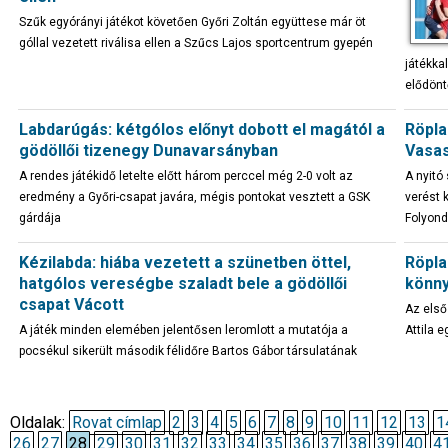
Szűk egyórányi játékot követően Győri Zoltán együttese már öt
góllal vezetett riválisa ellen a Szűcs Lajos sportcentrum gyepén
játékka
elődönt
Labdarúgás: kétgólos előnyt dobott el magától a
Röpla
gödöllői tizenegy Dunavarsányban
Vasas
A rendes játékidő letelte előtt három perccel még 2-0 volt az
A nyitó
eredmény a Győri-csapat javára, mégis pontokat vesztett a GSK
verést 
gárdája
Folyond
Kézilabda: hiába vezetett a szünetben öttel,
Röpla
hatgólos vereségbe szaladt bele a gödöllői
könny
csapat Vácott
Az első
A játék minden elemében jelentősen leromlott a mutatója a
Attila 
pocsékul sikerült második félidőre Bartos Gábor társulatának
Oldalak:
Rovat címlap
2
3
4
5
6
7
8
9
10
11
12
13
1
26
27
28
29
30
31
32
33
34
35
36
37
38
39
40
4