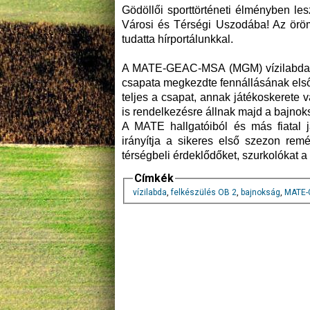
Gödöllői sporttörténeti élményben le
Városi és Térségi Uszodába! Az öröm
tudatta hírportálunkkal.
A MATE-GEAC-MSA (MGM) vízilabda sza
csapata megkezdte fennállásának első
teljes a csapat, annak játékoskerete 
is rendelkezésre állnak majd a bajnoks
A MATE hallgatóiból és más fiatal 
irányítja a sikeres első szezon rem
térségbeli érdeklődőket, szurkolókat a 
Címkék
vízilabda
,
felkészülés OB 2
,
bajnokság
,
MATE-