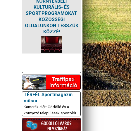
KÖRNYÉKBELI
KULTURÁLIS- ÉS
SPORTPROGRAMOKAT
KÖZÖSSÉGI
OLDALUNKON TESSZÜK
KÖZZÉ!
TÉRFÉL Sportmagazin
műsor
Kamerák előtt Gödöllő és a
környező települések sportolói