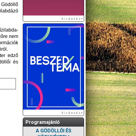
ó Gödöllő
ilabdázó
zilabda-
előre nem
formációk
ról.
ter edző
öllői és
Programajánló
A GÖDÖLLŐI ÉS