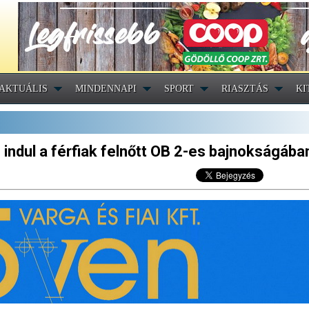
AKTUÁLIS
MINDENNAPI
SPORT
RIASZTÁS
KI
s indul a férfiak felnőtt OB 2-es bajnokságába