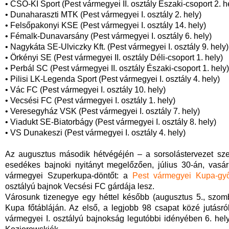
• CSO-KI Sport (Pest vármegyei II. osztály Északi-csoport 2. 
• Dunaharaszti MTK (Pest vármegyei I. osztály 2. hely)
• Felsőpakonyi KSE (Pest vármegyei I. osztály 14. hely)
• Fémalk-Dunavarsány (Pest vármegyei I. osztály 6. hely)
• Nagykáta SE-Ulviczky Kft. (Pest vármegyei I. osztály 9. hely)
• Örkényi SE (Pest vármegyei II. osztály Déli-csoport 1. hely)
• Perbál SC (Pest vármegyei II. osztály Északi-csoport 1. hely)
• Pilisi LK-Legenda Sport (Pest vármegyei I. osztály 4. hely)
• Vác FC (Pest vármegyei I. osztály 10. hely)
• Vecsési FC (Pest vármegyei I. osztály 1. hely)
• Veresegyház VSK (Pest vármegyei I. osztály 7. hely)
• Viadukt SE-Biatorbágy (Pest vármegyei I. osztály 8. hely)
• VS Dunakeszi (Pest vármegyei I. osztály 4. hely)
Az augusztus második hétvégéjén – a sorsolástervezet sze
esedékes bajnoki nyitányt megelőzően, július 30-án, vas
vármegyei Szuperkupa-döntőt: a
Pest vármegyei Kupa-gy
osztályú bajnok Vecsési FC gárdája lesz.
Városunk tizenegye egy héttel később (augusztus 5., szom
Kupa főtábláján. Az első, a legjobb 98 csapat közé jutásr
vármegyei I. osztályú bajnokság legutóbbi idényében 6. hel