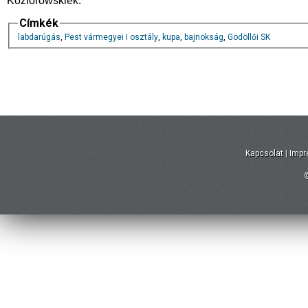
Koziorowskiék.
Címkék
labdarúgás
,
Pest vármegyei I osztály
,
kupa
,
bajnokság
,
Gödöllői SK
Kapcsolat
|
Imp
©