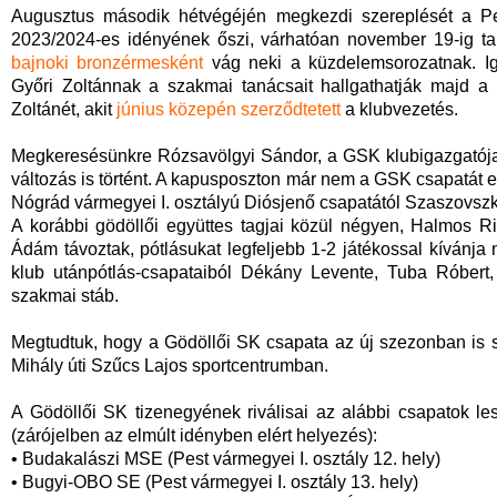
Augusztus második hétvégéjén megkezdi szereplését a Pes
2023/2024-es idényének őszi, várhatóan november 19-ig ta
bajnoki bronzérmesként
vág neki a küzdelemsorozatnak. Ig
Győri Zoltánnak a szakmai tanácsait hallgathatják majd a 
Zoltánét, akit
június közepén szerződtetett
a klubvezetés.
Megkeresésünkre Rózsavölgyi Sándor, a GSK klubigazgatója a
változás is történt. A kapusposzton már nem a GSK csapatát erő
Nógrád vármegyei I. osztályú Diósjenő csapatától Szaszovszki
A korábbi gödöllői együttes tagjai közül négyen, Halmos R
Ádám távoztak, pótlásukat legfeljebb 1-2 játékossal kívánja
klub utánpótlás-csapataiból Dékány Levente, Tuba Róbert,
szakmai stáb.
Megtudtuk, hogy a Gödöllői SK csapata az új szezonban is s
Mihály úti Szűcs Lajos sportcentrumban.
A Gödöllői SK tizenegyének riválisai az alábbi csapatok le
(zárójelben az elmúlt idényben elért helyezés):
• Budakalászi MSE (Pest vármegyei I. osztály 12. hely)
• Bugyi-OBO SE (Pest vármegyei I. osztály 13. hely)