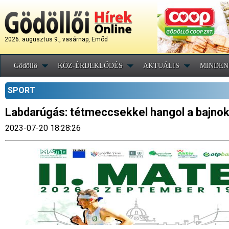
2026. augusztus 9., vasárnap, Emõd
Gödöllő
KÖZ-ÉRDEKLŐDÉS
AKTUÁLIS
MINDEN
SPORT
Labdarúgás: tétmeccsekkel hangol a bajnoki 
2023-07-20 18:28:26