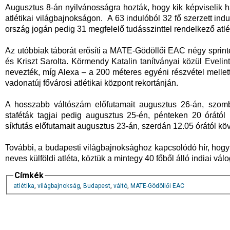
Augusztus 8-án nyilvánosságra hozták, hogy kik képviselik
atlétikai világbajnokságon. A 63 indulóból 32 fő szerzett indul
ország jogán pedig 31 megfelelő tudásszinttel rendelkező atlé
Az utóbbiak táborát erősíti a MATE-Gödöllői EAC négy sprin
és Kriszt Sarolta. Körmendy Katalin tanítványai közül Evelin
nevezték, míg Alexa – a 200 méteres egyéni részvétel mellett
vadonatúj fővárosi atlétikai központ rekortánján.
A hosszabb váltószám előfutamait augusztus 26-án, szomb
staféták tagjai pedig augusztus 25-én, pénteken 20 órátó
síkfutás előfutamait augusztus 23-án, szerdán 12.05 órától kö
További, a budapesti világbajnoksághoz kapcsolódó hír, hogy 
neves külföldi atléta, köztük a mintegy 40 főből álló indiai válog
Címkék
atlétika
,
világbajnokság
,
Budapest
,
váltó
,
MATE-Gödöllői EAC