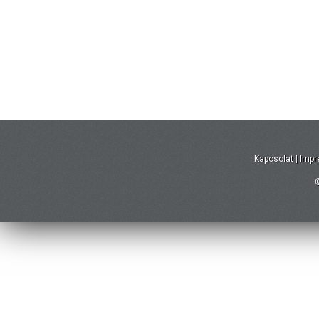
Kapcsolat
|
Imp
©