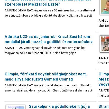
szereplését Mészáros Eszter
A MATE-Gödöllői EAC légpuskása az 50 méteres három testhelyzet
versenyszámban egy ideig a döntő közelében volt, majd hibázott
András 
ahol Dél
Atlétika U23-as és junior ob: Kriszt Saci három
medállal járult hozzá a gödöllői éremterméshez
A MATE-GEAC versenyzőinek nevéhez két korosztályban hat
magyar bajnoki cím fűződött július utolsó hétvégéjén
A MATE-
tized kö
Olimpia, férfikard egyéni: világbajnokot vert,
Olimpi
majd sírva búcsúzott Gémesi Csanád
Mészá
vegye
A MATE-Gödöllői EAC vívója imponáló teljesítménnyel múlta felül
amerikai riválisát, de a nyolcaddöntőben döntő tussal alulmaradt
A MATE-
múlta a
Szurkoljunk a gödöllőiekért (is) a
Stran