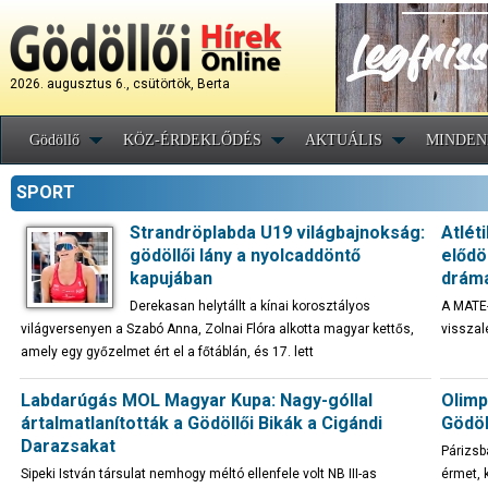
2026. augusztus 6., csütörtök, Berta
Gödöllő
KÖZ-ÉRDEKLŐDÉS
AKTUÁLIS
MINDEN
SPORT
Strandröplabda U19 világbajnokság:
Atlét
gödöllői lány a nyolcaddöntő
elődö
kapujában
drámá
Derekasan helytállt a kínai korosztályos
A MATE-
világversenyen a Szabó Anna, Zolnai Flóra alkotta magyar kettős,
visszal
amely egy győzelmet ért el a főtáblán, és 17. lett
Labdarúgás MOL Magyar Kupa: Nagy-góllal
Olimp
ártalmatlanították a Gödöllői Bikák a Cigándi
Gödöl
Darazsakat
Párizsb
Sipeki István társulat nemhogy méltó ellenfele volt NB III-as
érmet, 