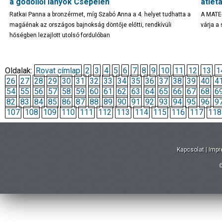
a gödöllői lányok Csepelen
atléta
Ratkai Panna a bronzérmet, míg Szabó Anna a 4. helyet tudhatta a
A MATE-
magáénak az országos bajnokság döntője előtti, rendkívüli
várja a
hőségben lezajlott utolsó fordulóban
Oldalak:
Rovat címlap
2
3
4
5
6
7
8
9
10
11
12
13
1
26
27
28
29
30
31
32
33
34
35
36
37
38
39
40
4
54
55
56
57
58
59
60
61
62
63
64
65
66
67
68
6
82
83
84
85
86
87
88
89
90
91
92
93
94
95
96
9
107
108
109
110
111
112
113
114
115
116
117
118
Kapcsolat
|
Imp
©