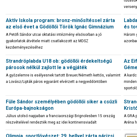
tudásuk
verseny
Aktív Iskola program: bronz-minősítéssel zárta
Labda
az első évet a Gödöllői Török Ignác Gimnázium
és to
A Petőfi Sándor utcai oktatási intézmény elsősorban a jó
Három g
gyakorlatok átvétele miatt csatlakozott az MDSZ
azonban
kezdeményezéséhez
Strandröplabda U18 ob: gödöllői érdekeltségű
Az Ei
párosok nélkül zajlott le a végjáték
Gémes
A győzelemre is esélyesnek tartott Breuer/Németh kettős, valamint
A kardc
a Lovász/Lipták páros egyaránt elvérzett a negyeddöntőben
minden 
sportol
Füle Sándor személyében gödöllői siker a csúzli
Stran
Európa-bajnokságon
Krist
Július utolsó napjaiban a franciaországi Brignolesben 15 ország
A GRA p
részvételével rendezték meg az idei kontinensviadalt
Aréna h
Olimpia, sportlövészet: 29. hellyel zárta párizsi