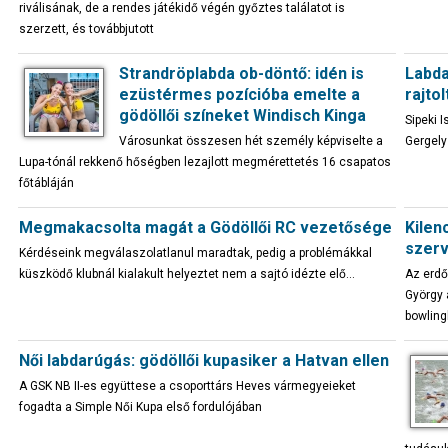
riválisának, de a rendes játékidő végén győztes találatot is
szerzett, és továbbjutott
Strandröplabda ob-döntő: idén is
Labda
ezüstérmes pozícióba emelte a
rajtol
gödöllői színeket Windisch Kinga
Sipeki 
Városunkat összesen hét személy képviselte a
Gergely
Lupa-tónál rekkenő hőségben lezajlott megmérettetés 16 csapatos
főtábláján
Megmakacsolta magát a Gödöllői RC vezetősége
Kilen
szerv
Kérdéseink megválaszolatlanul maradtak, pedig a problémákkal
küszködő klubnál kialakult helyeztet nem a sajtó idézte elő…
Az erdő
György 
bowling
Női labdarúgás: gödöllői kupasiker a Hatvan ellen
A GSK NB II-es együttese a csoporttárs Heves vármegyeieket
fogadta a Simple Női Kupa első fordulójában