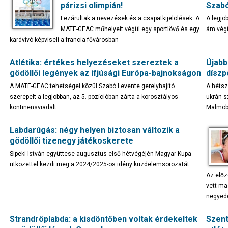
párizsi olimpián!
Szabó
Lezárultak a nevezések és a csapatkijelölések. A
A legjo
MATE-GEAC műhelyeit végül egy sportlövő és egy
ám végü
kardvívó képviseli a francia fővárosban
Atlétika: értékes helyezéseket szereztek a
Újabb
gödöllői legények az ifjúsági Európa-bajnokságon
díszp
A MATE-GEAC tehetségei közül Szabó Levente gerelyhajító
A hétsz
szerepelt a legjobban, az 5. pozícióban zárta a korosztályos
ukrán s
kontinensviadalt
Malmö
Labdarúgás: négy helyen biztosan változik a
gödöllői tizenegy játékoskerete
Sipeki István együttese augusztus első hétvégéjén Magyar Kupa-
ütközettel kezdi meg a 2024/2025-ös idény küzdelemsorozatát
Az előz
vett ma
negyedd
Strandröplabda: a kisdöntőben voltak érdekeltek
Szent