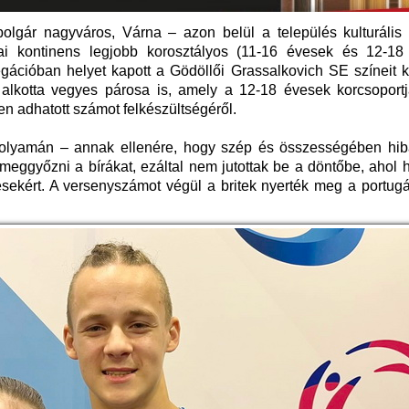
bolgár nagyváros, Várna – azon belül a település kulturális 
ai kontinens legjobb korosztályos (11-16 évesek és 12-18
egációban helyet kapott a Gödöllői Grassalkovich SE színeit 
 alkotta vegyes párosa is, amely a 12-18 évesek korcsoport
n adhatott számot felkészültségéről.
ő folyamán – annak ellenére, hogy szép és összességében hi
meggyőzni a bírákat, ezáltal nem jutottak be a döntőbe, ahol 
ésekért. A versenyszámot végül a britek nyerték meg a portug