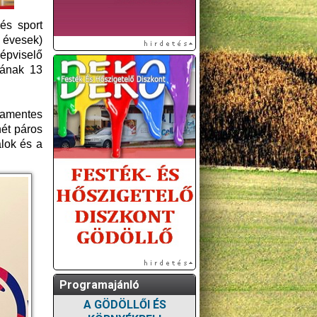
és sport
 évesek)
képviselő
jának 13
bamentes
hét páros
álok és a
Programajánló
A GÖDÖLLŐI ÉS