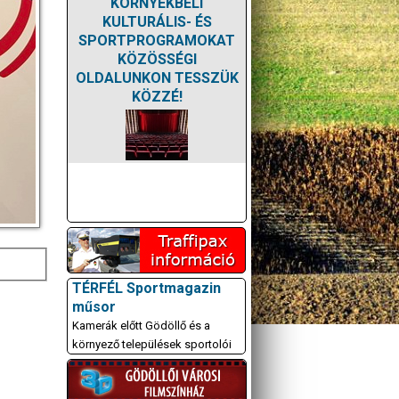
KÖRNYÉKBELI
KULTURÁLIS- ÉS
SPORTPROGRAMOKAT
KÖZÖSSÉGI
OLDALUNKON TESSZÜK
KÖZZÉ!
TÉRFÉL Sportmagazin
műsor
Kamerák előtt Gödöllő és a
környező települések sportolói