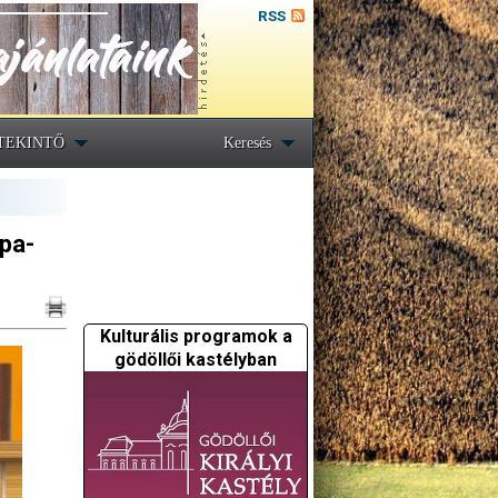
RSS
TEKINTŐ
Keresés
ópa-
Kulturális programok a
gödöllői kastélyban