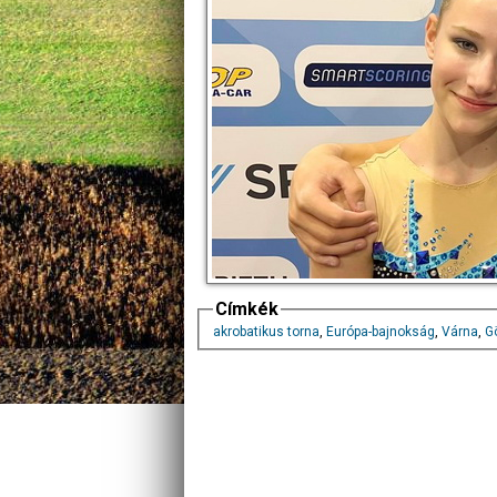
Címkék
akrobatikus torna
,
Európa-bajnokság
,
Várna
,
G