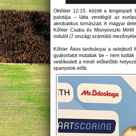
Október 12-15. között a tengerparti 
palotája – látta vendégül az európ
akrobatikus tornászait. A magyar del
Kőhler Csaba és Misnyovszki Mirtill
indulót (7 ország) számláló mezőnyébe
Kőhler Ákos tanítványai a selejtez
gyakorlatot mutattak be – nem tudták 
vetélkedett a minél előkelőbb helyez
spanyolok előtt.