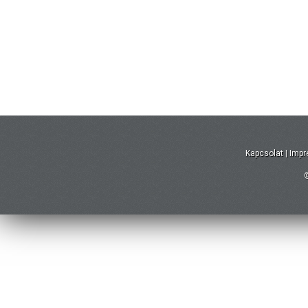
Kapcsolat
|
Imp
©