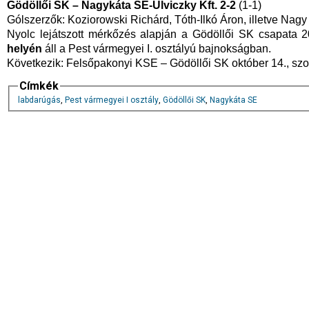
Gödöllői SK – Nagykáta SE-Ulviczky Kft. 2-2
(1-1)
Gólszerzők: Koziorowski Richárd, Tóth-Ilkó Áron, illetve Nagy 
Nyolc lejátszott mérkőzés alapján a Gödöllői SK csapata 2
helyén
áll a Pest vármegyei I. osztályú bajnokságban.
Következik: Felsőpakonyi KSE – Gödöllői SK október 14., szo
Címkék
labdarúgás
,
Pest vármegyei I osztály
,
Gödöllői SK
,
Nagykáta SE