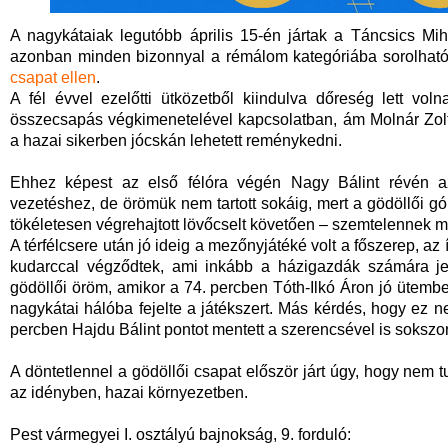
A nagykátaiak legutóbb április 15-én jártak a Táncsics Mi
azonban minden bizonnyal a rémálom kategóriába sorolhat
csapat ellen
.
A fél évvel ezelőtti ütközetből kiindulva dőreség lett vo
összecsapás végkimenetelével kapcsolatban, ám Molnár Zoltá
a hazai sikerben jócskán lehetett reménykedni.
Ehhez képest az első félóra végén Nagy Bálint révén a
vezetéshez, de örömük nem tartott sokáig, mert a gödöllői g
tökéletesen végrehajtott lövőcselt követően – szemtelennek mon
A térfélcsere után jó ideig a mezőnyjátéké volt a főszerep, a
kudarccal végződtek, ami inkább a házigazdák számára jele
gödöllői öröm, amikor a 74. percben Tóth-Ilkó Áron jó ütembe
nagykátai hálóba fejelte a játékszert. Más kérdés, hogy ez n
percben Hajdu Bálint pontot mentett a szerencsével is sokszor
A döntetlennel a gödöllői csapat először járt úgy, hogy nem
az idényben, hazai környezetben.
Pest vármegyei I. osztályú bajnoks