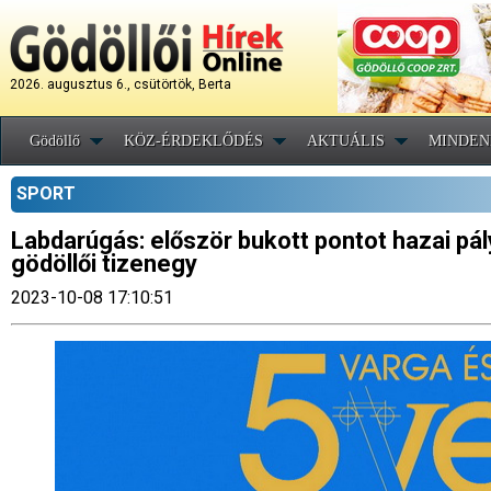
2026. augusztus 6., csütörtök, Berta
Gödöllő
KÖZ-ÉRDEKLŐDÉS
AKTUÁLIS
MINDEN
SPORT
Labdarúgás: először bukott pontot hazai pál
gödöllői tizenegy
2023-10-08 17:10:51