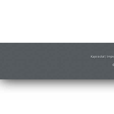
Kapcsolat
|
Imp
©