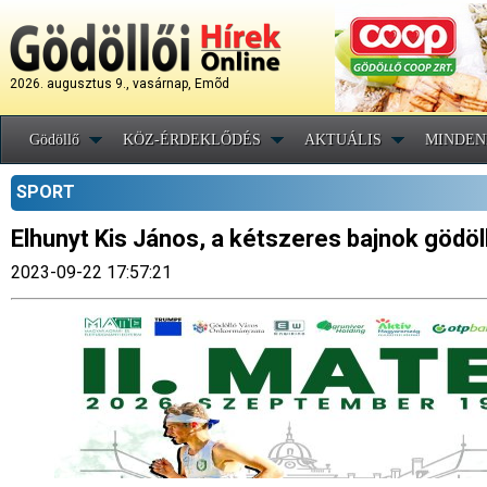
2026. augusztus 9., vasárnap, Emõd
Gödöllő
KÖZ-ÉRDEKLŐDÉS
AKTUÁLIS
MINDEN
SPORT
Elhunyt Kis János, a kétszeres bajnok gödöl
2023-09-22 17:57:21