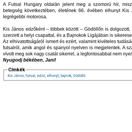
A Futsal Hungary oldalán jelent meg a szomorú hír, misze
betegség következtében, életének 66. évében elhunyt Kis 
legrégebbi motorosa.
Kis János edzőként – többek között – Gödöllőn is dolgozott
szerzett a helyi csapattal, és a Bajnokok Ligájában is sikeres
Az elhivatottságáról ismert és ezért, valamint kivételes tudásáé
futsalról, amik angol és spanyol nyelven is megjelentek. A s
vívott meg sok nagy csatát sikerrel, a legfontosabbat nem ny
Nyugodj békében, Jani!
Címkék
Kis János
,
futsal
,
edző
,
elhunyt
,
bajnok
,
Gödöllő