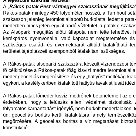
A fejlesztés szakmai részletei
A „
Rákos-patak Pest vármegyei szakaszának megújítása
Rákos-patak mintegy 450 folyóméter hosszú, a Turnhout sétán
szakaszon jelenleg leromlott állapotú burkolattal fedett a pat
mederben nincs jelen egy állandó vízfelület, a patak e szakas
Az Alsópark megújítás előtti állapota nem tette lehetővé, 
kerékpáros nyomvonallal való kapcsolat megteremtése és 
szükséges család- és gyermekbarát attitűd kialakítható l
területet tájépítészeti szempontból átalakítani szükséges.
A Rákos-patak alsóparki szakaszára készült vízrendezési te
fő célkitűzése a Rákos-patak főág kisvízi medre leromlott áll
meder geocellás megerősítése és egy „hattyús” mellékág kiala
egykori, a kastélykertben kialakított hattyús tavak stílusát idéz
A Rákos-patak főmeder kisvízi medrének betonelemeit az erede
érdekében, hogy a felúszás elleni védelmet biztosítsák.
folyamatos karbantartást igénylő, nem burkolt mederfalakon, t
ún. geocellás borítás kerül kialakításra, amely természetk
megőrzésére. A geocellás borítás a víz megtartását biztosí
konstrukció.