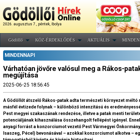
2026. augusztus 7., péntek, Ibolya
Gödöllő
KÖZ-ÉRDEKLŐDÉS
AKTUÁLIS
MINDEN
MINDENNAPI
Várhatóan jövőre valósul meg a Rákos-pata
megújítása
2025-06-25 18:56:45
A Gödöllőt átszelő Rákos-patak adta természeti környezet méltó r
másfél évtizede folynak – különböző intenzitású és eredményess
Pest megyei szakaszának rendezése, illetve a patak menti területe
potenciáljának kihasználása összehangolt fellépést igényel. En
anyagi forrást a konzorciumot vezető Pest Vármegyei Önkormányza
Isaszeg, Pécel) bevonásával – azokkal konzorciumot alkotva – e
támogatásból kívánta és kívánja biztosítani.