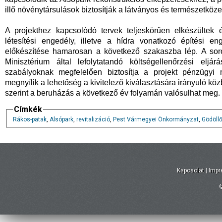
illő növénytársulások biztosítják a látványos és természetköze
A projekthez kapcsolódó tervek teljeskörűen elkészültek
létesítési engedély, illetve a hídra vonatkozó építési en
előkészítése hamarosan a következő szakaszba lép. A sor
Minisztérium által lefolytatandó költségellenőrzési elj
szabályoknak megfelelően biztosítja a projekt pénzügyi 
megnyílik a lehetőség a kivitelező kiválasztására irányuló közb
szerint a beruházás a következő év folyamán valósulhat meg.
Címkék
Rákos-patak
,
Alsópark
,
revitalizáció
,
Pest Vármegyei Önkormányzat
,
Gödöll
Kapcsolat
|
Imp
©