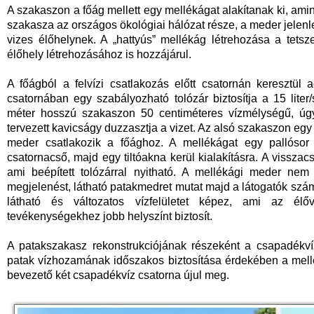
A szakaszon a főág mellett egy mellékágat alakítanak ki, am
szakasza az országos ökológiai hálózat része, a meder jelenl
vizes élőhelynek. A „hattyús” mellékág létrehozása a tets
élőhely létrehozásához is hozzájárul.
A főágból a felvízi csatlakozás előtt csatornán keresztül 
csatornában egy szabályozható tolózár biztosítja a 15 lite
méter hosszú szakaszon 50 centiméteres vízmélységű, úgyn
tervezett kavicságy duzzasztja a vizet. Az alsó szakaszon egy
meder csatlakozik a főághoz. A mellékágat egy pallósor z
csatornacső, majd egy tiltóakna kerül kialakításra. A visszacs
ami beépített tolózárral nyitható. A mellékági meder nem 
megjelenést, látható patakmedret mutat majd a látogatók szám
látható és változatos vízfelületet képez, ami az él
tevékenységekhez jobb helyszínt biztosít.
A patakszakasz rekonstrukciójának részeként a csapadékví
patak vízhozamának időszakos biztosítása érdekében a mel
bevezető két csapadékvíz csatorna újul meg.