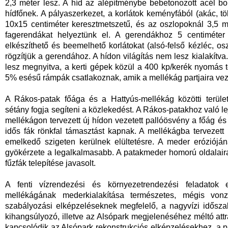
2,3 méter lesz. A híd az alépítménybe bebetonozott acél b
hídfőnek. A pályaszerkezet, a korlátok keményfából (akác, tö
10x15 centiméter keresztmetszetű, és az oszlopoknál 3,5 m
fagerendákat helyeztünk el. A gerendákhoz 5 centiméter 
elkészíthető és beemelhető korlátokat (alsó-felső kézléc, o
rögzítjük a gerendához. A hídon világítás nem lesz kialakítv
lesz megnyitva, a kerti gépek közül a 400 kp/kerék nyomás t
5% esésű rámpák csatlakoznak, amik a mellékág partjaira vez
A Rákos‐patak főága és a Hattyús‐mellékág közötti területe
sétány fogja segíteni a közlekedést. A Rákos‐patakhoz való le
mellékágon tervezett új hídon vezetett pallóösvény a főág és 
idős fák rönkfal támasztást kapnak. A mellékágba tervezett 
emelkedő szigeten kerülnek elültetésre. A meder eróziójá
gyökérzete a legalkalmasabb. A patakmeder homorú oldalaira
fűzfák telepítése javasolt.
A fenti vízrendezési és környezetrendezési feladatok
mellékágának mederkialakítása természetes, mégis von
szabályozási elképzeléseknek megfelelő, a nagyvízi időszak
kihangsúlyozó, illetve az Alsópark megjelenéséhez méltó attra
kapcsolódik az Alsópark rekonstrukciós elképzelésekhez, a p