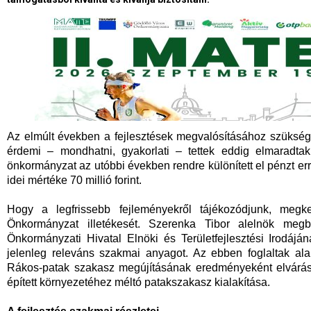
Az elmúlt években a fejlesztések megvalósításához szükség
érdemi – mondhatni, gyakorlati – tettek eddig elmaradtak
önkormányzat az utóbbi években rendre különített el pénzt erre
idei mértéke 70 millió forint.
Hogy a legfrissebb fejleményekről tájékozódjunk, meg
Önkormányzat illetékesét. Szerenka Tibor alelnök meg
Önkormányzati Hivatal Elnöki és Területfejlesztési Irodájána
jelenleg releváns szakmai anyagot. Az ebben foglaltak al
Rákos-patak szakasz megújításának eredményeként elvárás
épített környezetéhez méltó patakszakasz kialakítása.