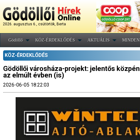
2026. augusztus 6., csütörtök, Berta
Gödöllő
KÖZ-ÉRDEKLŐDÉS
AKTUÁLIS
MINDEN
KÖZ-ÉRDEKLŐDÉS
Gödöllői városháza-projekt: jelentős közpén
az elmúlt évben (is)
2026-06-05 18:22:03