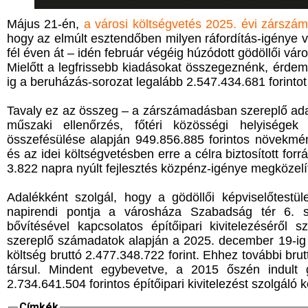
Május 21-én,
a városi költségvetés 2025. évi zárszá
hogy az elmúlt esztendőben milyen ráfordítás-igénye 
fél éven át – idén február végéig húzódott gödöllői vár
Mielőtt a legfrissebb kiadásokat összegeznénk, érde
ig a beruházás-sorozat legalább 2.547.434.681 forintot 
Tavaly ez az összeg – a zárszámadásban szereplő adato
műszaki ellenőrzés, főtéri közösségi helyiségek ü
összefésülése alapján 949.856.885 forintos növekmén
és az idei költségvetésben erre a célra biztosított forr
3.822 napra nyúlt fejlesztés közpénz-igénye megközelíthe
Adalékként szolgál, hogy a gödöllői képviselőtestü
napirendi pontja a városháza Szabadság tér 6. sz
bővítésével kapcsolatos építőipari kivitelezéséről
szereplő számadatok alapján a 2025. december 19-ig felm
költség bruttó 2.477.348.722 forint. Ehhez további bru
társul. Mindent egybevetve, a 2015 őszén indult g
2.734.641.504 forintos építőipari kivitelezést szolgáló
Címkék