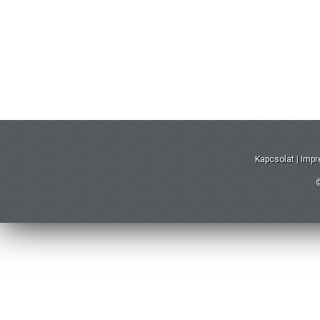
Kapcsolat
|
Imp
©