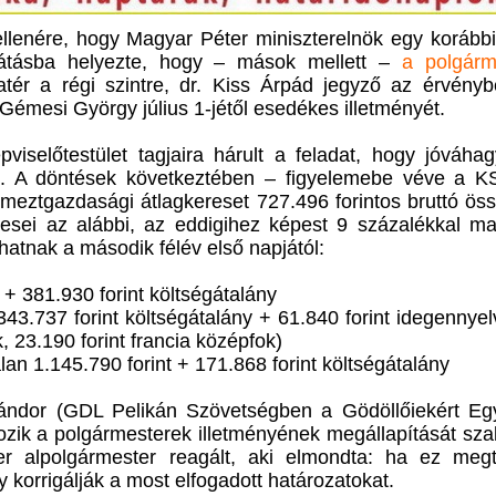
llenére, hogy Magyar Péter miniszterelnök egy korábbi
ilátásba helyezte, hogy – mások mellett –
a polgárm
atér a régi szintre, dr. Kiss Árpád jegyző az érvény
 Gémesi György július 1-jétől esedékes illetményét.
viselőtestület tagjaira hárult a feladat, hogy jóváha
t. A döntések következtében – figyelemebe véve a KS
meztgazdasági átlagkereset 727.496 forintos bruttó ös
esei az alábbi, az eddigihez képest 9 százalékkal m
thatnak a második félév első napjától:
+ 381.930 forint költségátalány
343.737 forint költségátalány + 61.840 forint idegennyel
k, 23.190 forint francia középfok)
lan 1.145.790 forint + 171.868 forint költségátalány
ándor (GDL Pelikán Szövetségben a Gödöllőiekért Egy
ltozik a polgármesterek illetményének megállapítását sz
r alpolgármester reagált, aki elmondta: ha ez megtö
y korrigálják a most elfogadott határozatokat.