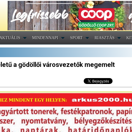
AKTUÁLIS
MINDENNAPI
SPORT
RIASZTÁS
KI
életű a gödöllői városvezetők megemelt