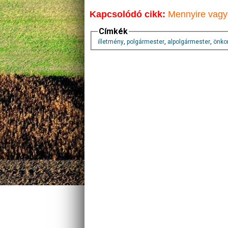
Kapcsolódó cikk:
Mennyire vagyo
Címkék
illetmény
,
polgármester
,
alpolgármester
,
önko