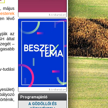
, május
esterek
ben lévő
gyják az
H által
szegét –
agasabb
v-tudási
esület)
abályozó
Programajánló
rténik,
A GÖDÖLLŐI ÉS