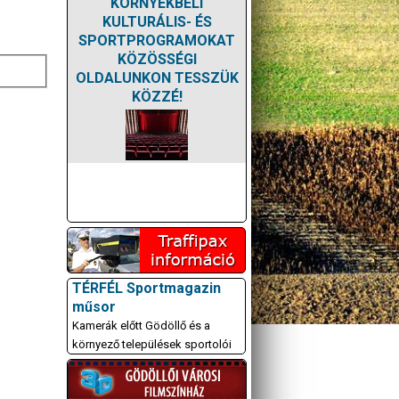
KÖRNYÉKBELI
KULTURÁLIS- ÉS
SPORTPROGRAMOKAT
KÖZÖSSÉGI
OLDALUNKON TESSZÜK
KÖZZÉ!
TÉRFÉL Sportmagazin
műsor
Kamerák előtt Gödöllő és a
környező települések sportolói