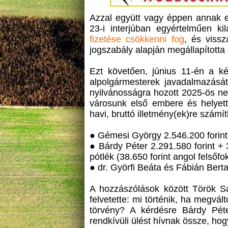
Azzal együtt vagy éppen annak e
23-i interjúban egyértelműen k
fizetése csökkenni fog
, és vissz
jogszabály alapján megállapította
Ezt követően, június 11-én a kép
alpolgármesterek javadalmazásá
nyilvánosságra hozott 2025-ös ne
városunk első embere és helyett
havi, bruttó illetmény(ek)re számí
● Gémesi György 2.546.200 forint 
● Bárdy Péter 2.291.580 forint + 
pótlék (38.650 forint angol felsőfo
● dr. Györfi Beáta és Fábián Berta
A hozzászólások között Török S
felvetette: mi történik, ha megvá
törvény? A kérdésre Bárdy Péte
rendkívüli ülést hívnak össze, hog