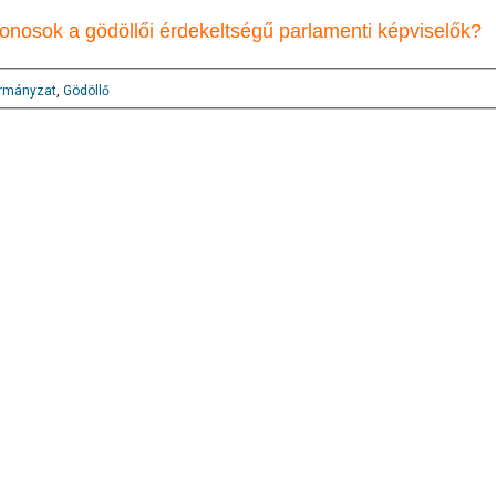
nosok a gödöllői érdekeltségű parlamenti képviselők?
rmányzat
,
Gödöllő