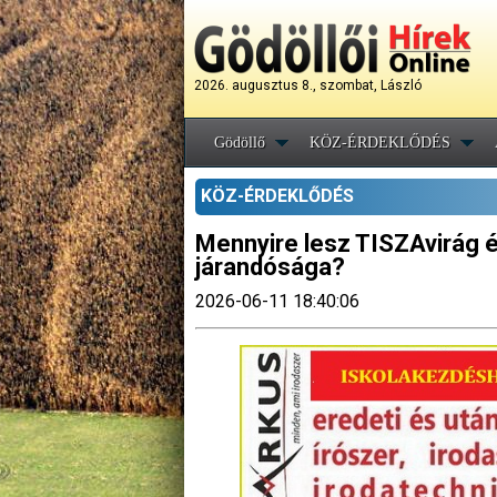
2026. augusztus 8., szombat, László
Gödöllő
KÖZ-ÉRDEKLŐDÉS
KÖZ-ÉRDEKLŐDÉS
Mennyire lesz TISZAvirág 
járandósága?
2026-06-11 18:40:06