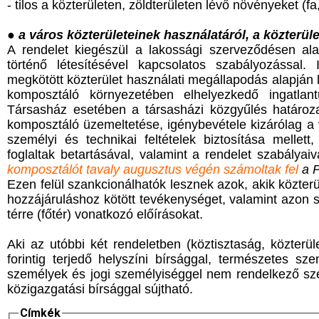
- tilos a közterületen, zöldterületen lévő növényeket (fa
●
a város közterületeinek használatáról, a közterül
A rendelet kiegészül a lakossági szerveződésen al
történő létesítésével kapcsolatos szabályozással
megkötött közterület használati megállapodás alapján lé
komposztáló környezetében elhelyezkedő ingatlant
Társasház esetében a társasházi közgyűlés határoz
komposztáló üzemeltetése, igénybevétele kizárólag a
személyi és technikai feltételek biztosítása mellet
foglaltak betartásával, valamint a rendelet szabálya
komposztálót tavaly augusztus végén számoltak fel
a P
Ezen felül szankcionálhatók lesznek azok, akik közterül
hozzájáruláshoz kötött tevékenységet, valamint azon
térre (főtér) vonatkozó előírásokat.
Aki az utóbbi két rendeletben (köztisztaság, közterül
forintig terjedő helyszíni bírsággal, természetes sze
személyek és jogi személyiséggel nem rendelkező szer
közigazgatási bírsággal sújtható.
Címkék