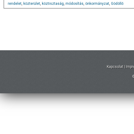
rendelet
,
közterület
,
köztisztaság
,
módosítás
,
önkormányzat
,
Gödöllő
Kapcsolat
|
Imp
©