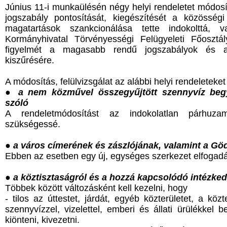
Június 11-i munkaülésén négy helyi rendeletet módosí
jogszabály pontosítását, kiegészítését a közösség
magatartások szankcionálása tette indokolttá
Kormányhivatal Törvényességi Felügyeleti Főosztá
figyelmét a magasabb rendű jogszabályok és a
kiszűrésére.
A módosítás, felülvizsgálat az alábbi helyi rendeleteket 
●
a nem közművel összegyűjtött szennyvíz begy
szóló
A rendeletmódosítást az indokolatlan párhuza
szükségessé.
●
a város címerének és zászlójának, valamint a Göd
Ebben az esetben egy új, egységes szerkezet elfogadás
●
a köztisztaságról és a hozzá kapcsolódó intézked
Többek között változásként kell kezelni, hogy
- tilos az úttestet, járdát, egyéb közterületet, a közt
szennyvízzel, vizelettel, emberi és állati ürülékkel 
kiönteni, kivezetni.