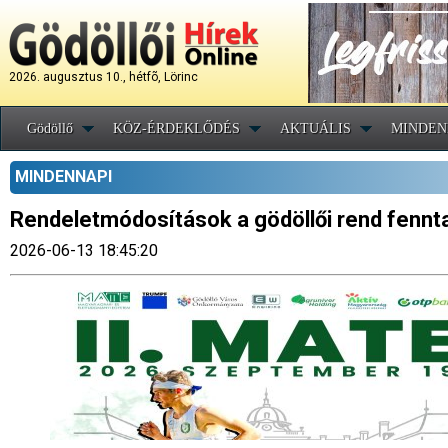
2026. augusztus 10., hétfõ, Lörinc
Gödöllő
KÖZ-ÉRDEKLŐDÉS
AKTUÁLIS
MINDEN
MINDENNAPI
Rendeletmódosítások a gödöllői rend fenn
2026-06-13 18:45:20