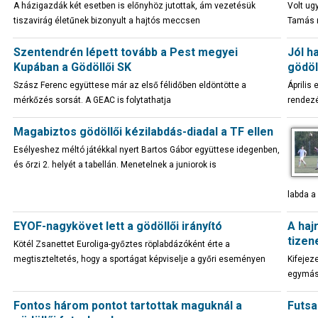
A házigazdák két esetben is előnyhöz jutottak, ám vezetésük
Volt ug
tiszavirág életűnek bizonyult a hajtós meccsen
Tamás m
Szentendrén lépett tovább a Pest megyei
Jól h
Kupában a Gödöllői SK
gödöl
Szász Ferenc együttese már az első félidőben eldöntötte a
Április
mérkőzés sorsát. A GEAC is folytathatja
rendezé
Magabiztos gödöllői kézilabdás-diadal a TF ellen
Esélyeshez méltó játékkal nyert Bartos Gábor együttese idegenben,
és őrzi 2. helyét a tabellán. Menetelnek a juniorok is
labda a 
EYOF-nagykövet lett a gödöllői irányító
A haj
tizen
Kötél Zsanettet Euroliga-győztes röplabdázóként érte a
megtiszteltetés, hogy a sportágat képviselje a győri eseményen
Kifejez
egymáss
Fontos három pontot tartottak maguknál a
Futsa