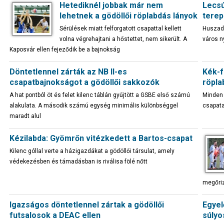
Hetediknél jobbak már nem
Lecsú
lehetnek a gödöllői röplabdás lányok
tere
Sérülések miatt felforgatott csapattal kellett
Huszads
volna végrehajtani a hőstettet, nem sikerült. A
város n
Kaposvár ellen fejeződik be a bajnokság
Döntetlennel zárták az NB II-es
Kék-f
csapatbajnokságot a gödöllői sakkozók
röpla
A hat pontból öt és felet kilenc táblán gyűjtött a GSBE első számú
Minden 
alakulata. A második számú egység minimális különbséggel
csapata
maradt alul
Kézilabda: Gyömrőn vitézkedett a Bartos-csapat
Kilenc góllal verte a házigazdákat a gödöllői társulat, amely
védekezésben és támadásban is riválisa fölé nőtt
megőriz
Igazságos döntetlennel zártak a gödöllői
Egyel
futsalosok a DEAC ellen
súlyo