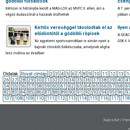
gödöllői futsalosok
cseng
Kétszer is hátrányba került a MAG-LOG az MVFC II. ellen, ám a
A 7. pe
végső dudaszónál a hazaiak örülhettek
jobban 
Kettős vereséggel távolodtak el az
Ilyen
elődöntőtől a gödöllői röpisek
A GEAC 
Az egyetemi sportcsarnokban is simán nyert a
GSK II.
bajnoki címvédő Békéscsaba, amelynek aligha
lesz riválisa az évadban
Oldalak:
Rovat címlap
2
3
4
5
6
7
8
9
10
11
12
13
1
26
27
28
29
30
31
32
33
34
35
36
37
38
39
40
4
54
55
56
57
58
59
60
61
62
63
64
65
66
67
68
6
82
83
84
85
86
87
88
89
90
91
92
93
94
95
96
9
107
108
109
110
111
112
113
114
115
116
117
118
Kapcsolat
|
Imp
©