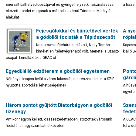
Enervált balhátvéd-posztjával és gyenge helyzetkihasználásával
a hazai
okozott gondot magának a második számú Táncsics Mihály úti
alakulat
Fejesgólokkal és büntetővel verték
A nyo
a gödöllői focisták a Tápiószecsőt
röpla
Koziorowski Richárd duplázott, Nagy Tamás
Kaposvá
kíméletlen ítéletvégrehajtó volt. Menetel a Szász-
kiálló 
csapat. Lenullázták a GEAC-ot
Egyedülálló edzőterem a gödöllői egyetemen
Ponto
gárdá
Néhány hónapon belül a város lakossága is részese lehet a SZIE
nyújtotta sportolási lehetőségeknek
A húsvé
egyetem
Három pontot gyűjtött Biatorbágyon a gödöllői
Szenz
tizenegy
fedet
Amikor nagyon kellett, összeszedettebben játszottak városunk
A GEAC 
focistái a nagyszombati ütközeten
fel a d