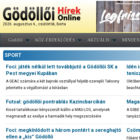
2026. augusztus 6., csütörtök, Berta
Gödöllő
KÖZ-ÉRDEKLŐDÉS
AKTUÁLIS
MINDEN
SPORT
Foci: játék nélkül lett továbbjutó a Gödöllői SK a
Idén 
Pest megyei Kupában
tenis
A GEAC számára a két bajnoki osztállyal feljebb szereplő Taksony
Október
jelentette a végállomást a kiírásban
beachte
Futsal: gödöllői pontrablás Kazincbarcikán
Magab
Kissé tartalékosan kényszerült kiállni a MAG-LOG, amelynek
A GSBE 
megmaradt az esélye a harmadik hely megszerzésére
tanyázó
Foci: megkínlódott a három pontért a sereghajtó
Csömö
ellen a „kis” Gödöllő
Főként 