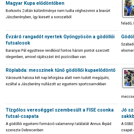
Magyar Kupa elődöntőben
Borkovits Zoltán különítménye nem tudta véghezvinni a bravúrt
Jászberényben, így kiesett a sorozatból
feladó,
Évzáró rangadót nyertek Gyöngyösön a gödöllői
Gödöl
futsalosok
Szabado
Baranyai Pál együttese rendkívül fontos három pontot szerzett
elismer
idegenben, amivel rájátszást érő pozícióban van
Röplabda: messzinek tűnő gödöllői kupaelődöntő
Városunk hatosa két nap leforgása alatt nem tudott megújulni,
ezáltal a Jászberény nullázott az egyetemi sportcsarnokban
meccse
Tízgólos vereséggel szembesült a FISE csonka
Jó sz
futsal-csapata
sakk
A gödöllői egyetemi formáció valamennyi találatát Annus Árpád
A GSBE 
szerezte Debrecenben
csapat