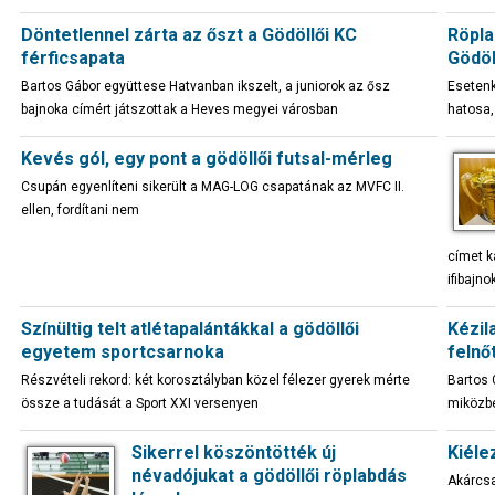
Döntetlennel zárta az őszt a Gödöllői KC
Röpla
férficsapata
Gödöl
Bartos Gábor együttese Hatvanban ikszelt, a juniorok az ősz
Esetenk
bajnoka címért játszottak a Heves megyei városban
hatosa,
Kevés gól, egy pont a gödöllői futsal-mérleg
Csupán egyenlíteni sikerült a MAG-LOG csapatának az MVFC II.
ellen, fordítani nem
címet ka
ifibajno
Színültig telt atlétapalántákkal a gödöllői
Kézil
egyetem sportcsarnoka
felnő
Részvételi rekord: két korosztályban közel félezer gyerek mérte
Bartos 
össze a tudását a Sport XXI versenyen
miközbe
Sikerrel köszöntötték új
Kiéle
névadójukat a gödöllői röplabdás
Akárcsa