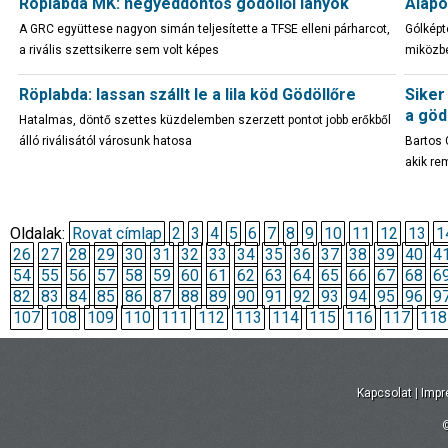
Röplabda MK: negyeddöntős gödöllői lányok
Alapo
A GRC együttese nagyon simán teljesítette a TFSE elleni párharcot,
Gólképt
a rivális szettsikerre sem volt képes
miközbe
Röplabda: lassan szállt le a lila köd Gödöllőre
Siker
a göd
Hatalmas, döntő szettes küzdelemben szerzett pontot jobb erőkből
álló riválisától városunk hatosa
Bartos 
akik re
Oldalak:
Rovat címlap
2
3
4
5
6
7
8
9
10
11
12
13
1
26
27
28
29
30
31
32
33
34
35
36
37
38
39
40
4
54
55
56
57
58
59
60
61
62
63
64
65
66
67
68
6
82
83
84
85
86
87
88
89
90
91
92
93
94
95
96
9
107
108
109
110
111
112
113
114
115
116
117
118
Kapcsolat
|
Imp
©