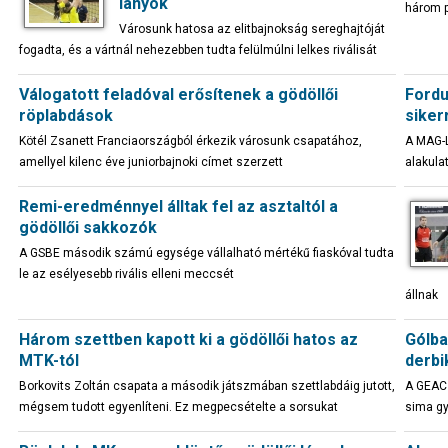
lányok
három p
Városunk hatosa az elitbajnokság sereghajtóját
fogadta, és a vártnál nehezebben tudta felülmúlni lelkes riválisát
Válogatott feladóval erősítenek a gödöllői
Fordu
röplabdások
siker
Kötél Zsanett Franciaországból érkezik városunk csapatához,
A MAG-L
amellyel kilenc éve juniorbajnoki címet szerzett
alakula
Remi-eredménnyel álltak fel az asztaltól a
gödöllői sakkozók
A GSBE második számú egysége vállalható mértékű fiaskóval tudta
le az esélyesebb rivális elleni meccsét
állnak
Három szettben kapott ki a gödöllői hatos az
Gólba
MTK-tól
derbi
Borkovits Zoltán csapata a második játszmában szettlabdáig jutott,
A GEAC 
mégsem tudott egyenlíteni. Ez megpecsételte a sorsukat
sima gy