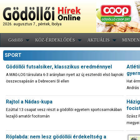
2026. augusztus 7., péntek, Ibolya
Gödöllő
KÖZ-ÉRDEKLŐDÉS
AKTUÁLIS
MINDEN
SPORT
Gödöllői futsalsiker, klasszikus eredménnyel
Atlét
gyer
A MAG-LOG társulata 6-3 arányban nyert az új esztendő első bajnoki
összecsapásán a Debreceni SI ellen
Hat érm
András 
Rajtol a Nádas-kupa
Házig
focis
Ezúttal 13 csapat vesz részt a gödöllői egyetem sportcsarnokában
lezajló amatőr focitornán
Szász F
megyei 
Röplabda: nem lesz gödöllői érdekeltség a