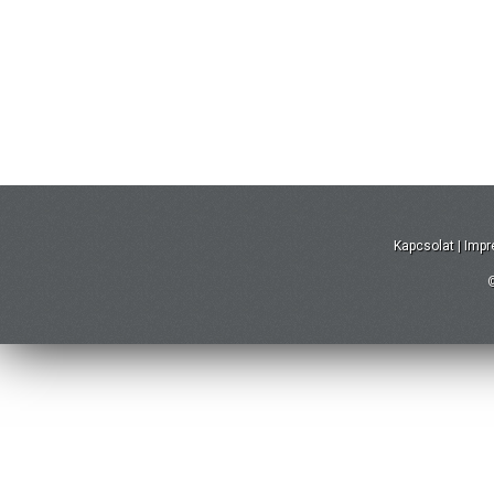
Kapcsolat
|
Imp
©