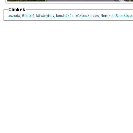
Címkék
uszoda
,
Gödöllő
,
látványterv
,
beruházás
,
közbeszerzés
,
Nemzeti Sportközp