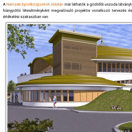
A
Nemzeti Sportközpontok oldalán
már láthatók a gödöllői uszoda látvány
hiánypótló létesítményként megvalósuló projektre vonatkozó tervezés és 
értékelési szakaszban van.