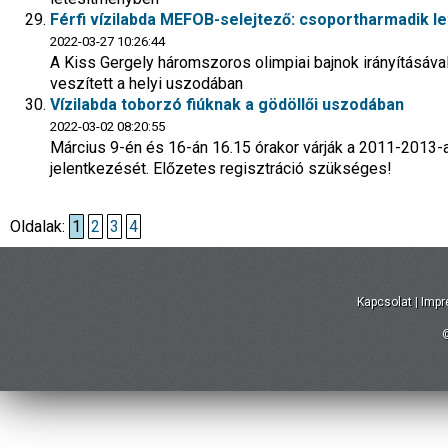
Férfi vízilabda MEFOB-selejtező: csoportharmadik le
2022-03-27 10:26:44
A Kiss Gergely háromszoros olimpiai bajnok irányításáva
veszített a helyi uszodában
Vízilabda toborzó fiúknak a gödöllői uszodában
2022-03-02 08:20:55
Március 9-én és 16-án 16.15 órakor várják a 2011-2013-a
jelentkezését. Előzetes regisztráció szükséges!
Oldalak:
1
2
3
4
Kapcsolat
|
Imp
©