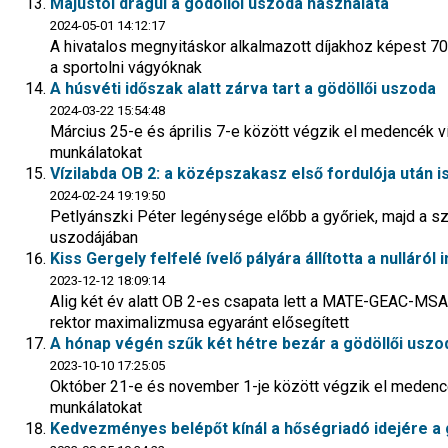
Májustól drágul a gödöllői uszoda használata
2024-05-01 14:12:17
A hivatalos megnyitáskor alkalmazott díjakhoz képest 
a sportolni vágyóknak
A húsvéti időszak alatt zárva tart a gödöllői uszoda
2024-03-22 15:54:48
Március 25-e és április 7-e között végzik el medencék víz
munkálatokat
Vízilabda OB 2: a középszakasz első fordulója után i
2024-02-24 19:19:50
Petlyánszki Péter legénysége előbb a győriek, majd a s
uszodájában
Kiss Gergely felfelé ívelő pályára állította a nulláról i
2023-12-12 18:09:14
Alig két év alatt OB 2-es csapata lett a MATE-GEAC-MSA-
rektor maximalizmusa egyaránt elősegített
A hónap végén szűk két hétre bezár a gödöllői uszo
2023-10-10 17:25:05
Október 21-e és november 1-je között végzik el medencék
munkálatokat
Kedvezményes belépőt kínál a hőségriadó idejére a 