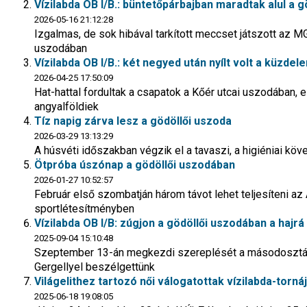
Vízilabda OB I/B.: büntetőpárbajban maradtak alul a g
2026-05-16 21:12:28
Izgalmas, de sok hibával tarkított meccset játszott az M
uszodában
Vízilabda OB I/B.: két negyed után nyílt volt a küzde
2026-04-25 17:50:09
Hat-hattal fordultak a csapatok a Kőér utcai uszodában,
angyalföldiek
Tíz napig zárva lesz a gödöllői uszoda
2026-03-29 13:13:29
A húsvéti időszakban végzik el a tavaszi, a higiéniai köv
Ötpróba úszónap a gödöllői uszodában
2026-01-27 10:52:57
Február első szombatján három távot lehet teljesíteni az
sportlétesítményben
Vízilabda OB I/B: zúgjon a gödöllői uszodában a hajr
2025-09-04 15:10:48
Szeptember 13-án megkezdi szereplését a másodosztá
Gergellyel beszélgettünk
Világelithez tartozó női válogatottak vízilabda-torná
2025-06-18 19:08:05