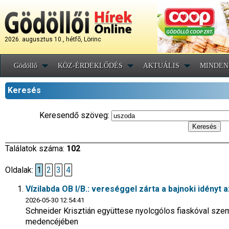
2026. augusztus 10., hétfõ, Lörinc
Gödöllő
KÖZ-ÉRDEKLŐDÉS
AKTUÁLIS
MINDEN
Keresés
Keresendő szöveg:
Találatok száma:
102
Oldalak:
1
2
3
4
Vízilabda OB I/B.: vereséggel zárta a bajnoki idényt a
2026-05-30 12:54:41
Schneider Krisztián együttese nyolcgólos fiaskóval sze
medencéjében