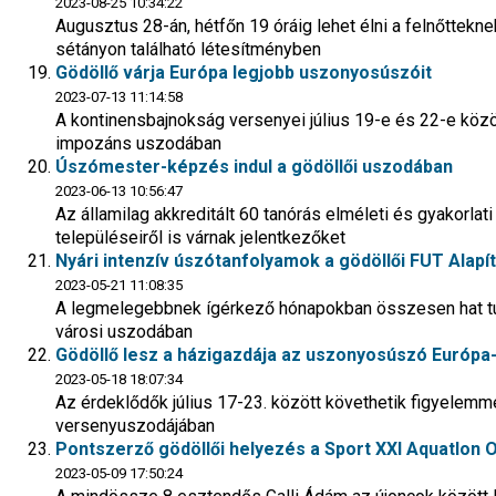
2023-08-25 10:34:22
Augusztus 28-án, hétfőn 19 óráig lehet élni a felnőttekn
sétányon található létesítményben
Gödöllő várja Európa legjobb uszonyosúszóit
2023-07-13 11:14:58
A kontinensbajnokság versenyei július 19-e és 22-e közöt
impozáns uszodában
Úszómester-képzés indul a gödöllői uszodában
2023-06-13 10:56:47
Az államilag akkreditált 60 tanórás elméleti és gyakorla
településeiről is várnak jelentkezőket
Nyári intenzív úszótanfolyamok a gödöllői FUT Alap
2023-05-21 11:08:35
A legmelegebbnek ígérkező hónapokban összesen hat tur
városi uszodában
Gödöllő lesz a házigazdája az uszonyosúszó Európ
2023-05-18 18:07:34
Az érdeklődők július 17-23. között követhetik figyelem
versenyuszodájában
Pontszerző gödöllői helyezés a Sport XXI Aquatlon
2023-05-09 17:50:24