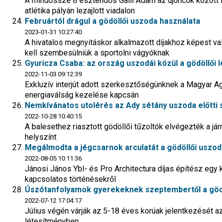
A mindössze 8 esztendős Galli Ádám az újoncok között l
atlétika pályán lezajlott viadalon
Februártól drágul a gödöllői uszoda használata
2023-01-31 10:27:40
A hivatalos megnyitáskor alkalmazott díjakhoz képest v
kell szembesülniük a sportolni vágyóknak
Gyuricza Csaba: az ország uszodái közül a gödöllői l
2022-11-03 09:12:39
Exkluzív interjút adott szerkesztőségünknek a Magyar A
energiaválság kezelése kapcsán
Nemkívánatos utolérés az Ady sétány uszoda előtti
2022-10-28 10:40:15
A balesethez riasztott gödöllői tűzoltók elvégezték a jár
helyszínt
Megálmodta a jégcsarnok arculatát a gödöllői uszod
2022-08-05 10:11:36
Jánosi János Ybl- és Pro Architectura díjas építész egy 
kapcsolatos történésekről
Úszótanfolyamok gyerekeknek szeptembertől a göd
2022-07-12 17:04:17
Július végén várják az 5-18 éves korúak jelentkezését a
létesítményben