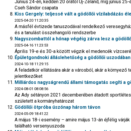
Június 24-én, kedden 20 órától Új-Zéland, míg június 25-é
Cseh Sándor csapata
Kiss Gergely: teljessé vált a gödöllői vízilabdázás 
2025-04-20 11:20:35
A másfél évtizede tanuszodával rendelkező veresegyház
és a tanulást összehangoló rendszerbe
Nagyszombattól a hónap végéig zárva lesz a gödöll
2025-04-16 11:23:53
Április 19-e és 30-a között végzik el medencék vízcseréj
Épületgondnoki álláslehetőség a gödöllői uszodában
2024-10-18 11:29:15
A feladatkör ellátására akár a városból, akár a környező 
jelentkezőket
Milliárdos nagyságrendű állami támogatás segíti a 
2024-08-01 08:08:56
Az Ady sétányon 2021 decemberében átadott sportléte
született a kormányhatározat
Gödöllői ötpróba úszónap három távon
2024-05-09 18:41:22
A május 18-i esemény – amire május 13-án éjfélig várjá
található versenyuszoda