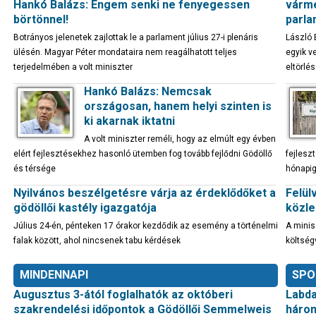
Hankó Balázs: Engem senki ne fenyegessen
várme
börtönnel!
parla
Botrányos jelenetek zajlottak le a parlament július 27-i plenáris
László 
ülésén. Magyar Péter mondataira nem reagálhatott teljes
egyik v
terjedelmében a volt miniszter
eltörlé
Hankó Balázs: Nemcsak
országosan, hanem helyi szinten is
ki akarnak iktatni
A volt miniszter reméli, hogy az elmúlt egy évben
elért fejlesztésekhez hasonló ütemben fog tovább fejlődni Gödöllő
fejleszt
és térsége
hónapig
Nyilvános beszélgetésre várja az érdeklődőket a
Felül
gödöllői kastély igazgatója
közle
Július 24-én, pénteken 17 órakor kezdődik az esemény a történelmi
A minis
falak között, ahol nincsenek tabu kérdések
költség
MINDENNAPI
SPO
Augusztus 3-ától foglalhatók az októberi
Labda
szakrendelési időpontok a Gödöllői Semmelweis
három