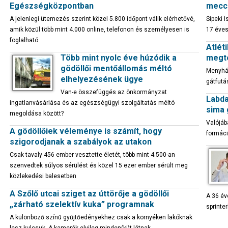
Egészségközpontban
mecc
A jelenlegi ütemezés szerint közel 5.800 időpont válik elérhetővé,
Sipeki 
amik közül több mint 4.000 online, telefonon és személyesen is
17 éves
foglalható
Atlét
Több mint nyolc éve húzódik a
megte
gödöllői mentőállomás méltó
Menyhár
elhelyezésének ügye
gátfutá
Van-e összefüggés az önkormányzat
Labda
ingatlanvásárlása és az egészségügyi szolgáltatás méltó
sima 
megoldása között?
Valójáb
A gödöllőiek véleménye is számít, hogy
formáci
szigorodjanak a szabályok az utakon
Csak tavaly 456 ember vesztette életét, több mint 4.500-an
szenvedtek súlyos sérülést és közel 15 ezer ember sérült meg
közlekedési balesetben
A Szőlő utcai sziget az úttörője a gödöllői
A 36 év
„zárható szelektív kuka” programnak
sprinter
A különböző színű gyűjtőedényekhez csak a környéken lakóknak