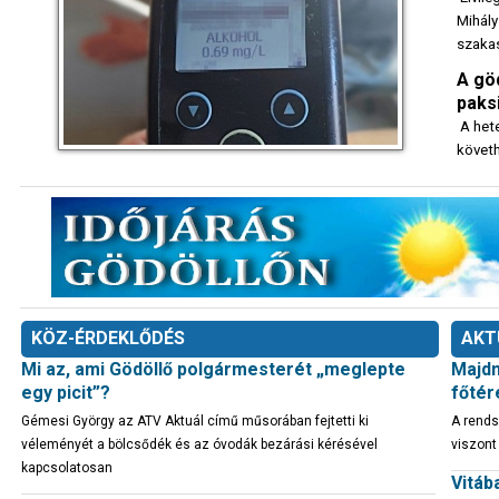
Mihály
szaka
A göd
paks
A hete
követh
KÖZ-ÉRDEKLŐDÉS
AKT
Mi az, ami Gödöllő polgármesterét „meglepte
Majdn
egy picit”?
főtér
Gémesi György az ATV Aktuál című műsorában fejtetti ki
A rends
véleményét a bölcsődék és az óvodák bezárási kérésével
viszont
kapcsolatosan
Vitáb