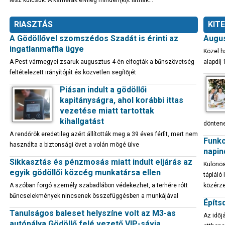
lesz kulcsuk. A kamerák elvileg minden(ki)t látnak…
RIASZTÁS
KIT
A Gödöllővel szomszédos Szadát is érinti az
Augus
ingatlanmaffia ügye
Közel h
A Pest vármegyei zsaruk augusztus 4-én elfogták a bűnszövetség
alapdíj 
feltételezett irányítóját és közvetlen segítőjét
Piásan indult a gödöllői
kapitányságra, ahol korábbi ittas
vezetése miatt tartottak
kihallgatást
döntene
A rendőrök eredetileg azért állították meg a 39 éves férfit, mert nem
Funkc
használta a biztonsági övet a volán mögé ülve
napin
Sikkasztás és pénzmosás miatt indult eljárás az
Különös
egyik gödöllői közcég munkatársa ellen
tápláló
A szóban forgó személy szabadlábon védekezhet, a terhére rótt
közérze
bűncselekmények nincsenek összefüggésben a munkájával
Építs
Tanulságos baleset helyszíne volt az M3-as
Az időj
autópálya Gödöllő felé vezető VIP-sávja