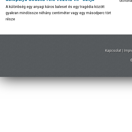
otthona
A különbség egy anyagi káros baleset és egy tragédia között
gyakran mindössze néhány centiméter vagy egy másodperc tört
része
Kapcsolat
|
Imp
©