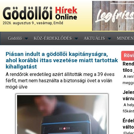
2026. augusztus 9., vasárnap, Emõd
Gödöllő
KÖZ-ÉRDEKLŐDÉS
AKTUÁLIS
MINDEN
Piásan indult a gödöllői kapitányságra,
Rövi
ahol korábbi ittas vezetése miatt tartottak
Rend
kihallgatást
tilos
A rendőrök eredetileg azért állították meg a 39 éves
A reni
férfit, mert nem használta a biztonsági övet a volán
meggon
mögé ülve
Jele
várn
A hely
főként
Érde
vált
Elvile