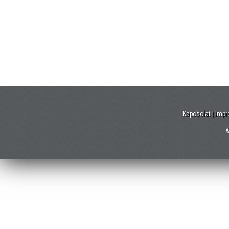
Kapcsolat
|
Imp
©