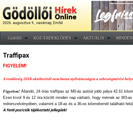
2026. augusztus 9., vasárnap, Emõd
Gödöllő
KÖZ-ÉRDEKLŐDÉS
AKTUÁLIS
MINDEN
Traffipax
FIGYELEM!
A rendőrség 2018 októberétől nem hozza nyilvánosságra a sebességmérési helye
Figyelem!
Állandó, 24 órás traffipax az M0-ás autóút jobb pálya 42.61 kilom
Ezen kívül 9 és 12 óra között minden nap várható, hogy mérnek az M3-as a
méterszelvényében, valamint a 18-as és a 36-os kilométernél található felülj
A fenti pozíciók tájékoztató jellegűek!