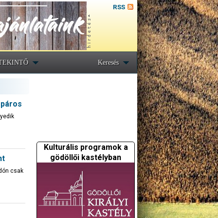
RSS
TEKINTŐ
Keresés
 páros
yedik
Kulturális programok a
gödöllői kastélyban
nt
adón csak