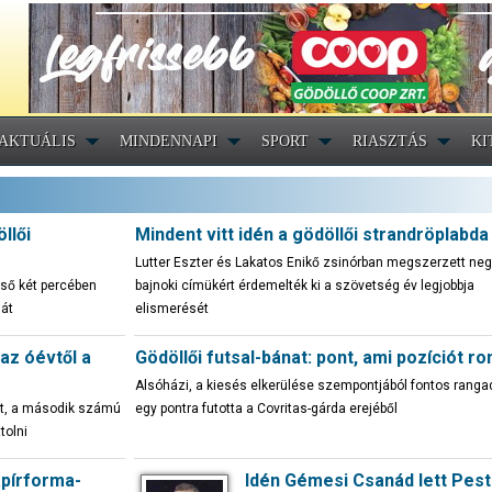
AKTUÁLIS
MINDENNAPI
SPORT
RIASZTÁS
KI
llői
Mindent vitt idén a gödöllői strandröplabda
Lutter Eszter és Lakatos Enikő zsinórban megszerzett neg
lső két percében
bajnoki címükért érdemelték ki a szövetség év legjobbja
sát
elismerését
az óévtől a
Gödöllői futsal-bánat: pont, ami pozíciót ro
Alsóházi, a kiesés elkerülése szempontjából fontos rang
it, a második számú
egy pontra futotta a Covritas-gárda erejéből
tolni
apírforma-
Idén Gémesi Csanád lett Pest