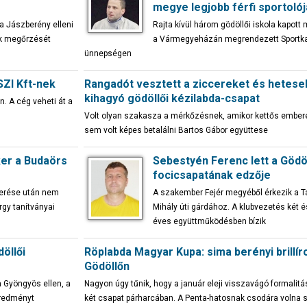
megye legjobb férfi sportolój
a Jászberény elleni
Rajta kívül három gödöllői iskola kapott 
nek megőrzését
a Vármegyeházán megrendezett Sportk
ünnepségen
SZI Kft-nek
Rangadót vesztett a ziccereket és hetese
kihagyó gödöllői kézilabda-csapat
. A cég veheti át a
Volt olyan szakasza a mérkőzésnek, amikor kettős ember
sem volt képes betalálni Bartos Gábor együttese
iker a Budaörs
Sebestyén Ferenc lett a Gödöl
focicsapatának edzője
erése után nem
A szakember Fejér megyéből érkezik a 
gy tanítványai
Mihály úti gárdához. A klubvezetés két é
éves együttműködésben bízik
öllői
Röplabda Magyar Kupa: sima berényi brillí
Gödöllőn
a Gyöngyös ellen, a
Nagyon úgy tűnik, hogy a január eleji visszavágó formalitá
eredményt
két csapat párharcában. A Penta-hatosnak csodára volna