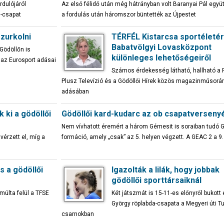
rdulójáról
Az első félidő után még hátrányban volt Baranyai Pál együ
-csapat
a fordulás után háromszor büntették az Újpestet
szurkolni
TÉRFÉL Kistarcsa sportéletér
Babatvölgyi Lovasközpont
Gödöllőn is
különleges lehetőségeiről
k az Eurosport adásai
Számos érdekesség látható, hallható a 
Plusz Televízió és a Gödöllői Hírek közös magazinműsorá
adásában
 ki a gödöllői
Gödöllői kard-kudarc az ob csapatverseny
Nem vívhatott éremért a három Gémesit is soraiban tudó 
érzett el, míg a
formáció, amely „csak” az 5. helyen végzett. A GEAC 2 a 9. 
 a gödöllői
Igazolták a lilák, hogy jobbak
gödöllői sporttársaiknál
múlta felül a TFSE
Két játszmát is 15-11-es előnyről bukott 
György röplabda-csapata a Megyeri úti 
csarnokban