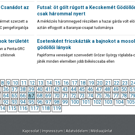
i Csanádot az
Futsal: öt gólt rúgott a Kecskemét Gödöllő
csak hárommal nyert
zérmet szerzett a
A mérkőzés háromnegyed részében a hazai gárda volt elő
AC pengeforgatója
aztán elfogyott a Baranyai-csapat tudománya
nok területét
Esetenként fricskázták a bajnokot a moso
gödöllői lányok
an a Penta-GRC
szítésnek
Papírforma vereséget szenvedett Grózer György röplabda-
játék minden elemében jobb Békéscsaba ellen
8
9
10
11
12
13
14
15
16
17
18
19
20
21
22
23
2
5
36
37
38
39
40
41
42
43
44
45
46
47
48
49
50
5
3
64
65
66
67
68
69
70
71
72
73
74
75
76
77
78
7
1
92
93
94
95
96
97
98
99
100
101
102
103
104
105
14
115
116
117
118
119
Kapcsolat
|
Impresszum
|
Adatvédelem
|
Médiaajánlat