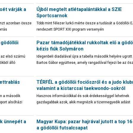
ét várják a
Újból megtelt atlétapalántákkal a SZIE
Sportcsarnok
pénzt azonban össze
Több mint félezer lurkó mérte össze a tudását a Gödöllői E
orrás
rendezett SPORT XXI program versenyén
 gödöllői
Pazar támadójátékkal rukkoltak elő a gödöl
kézis fiúk Solymáron
en az első számú
Idegenbeli diadalával újra a tabella második helyére ugrott
őkből álló
Bartos Gábor együttese, amely rangadóval fejezi be az ősz
ettrablás
TÉRFÉL a gödöllői fociőszről és a judo klubr
valamint a kistarcsai taekwondo-sokról
án a második
Hasznos információkkal és sok érdekességgel lehetnek
oport alsóházi
gazdagabbak azok, akik megnézik a tizennegyedik adást
k ünnepét a
Magyar Kupa: pazar hajrával jutott a top 1
a gödöllői futsalcsapat