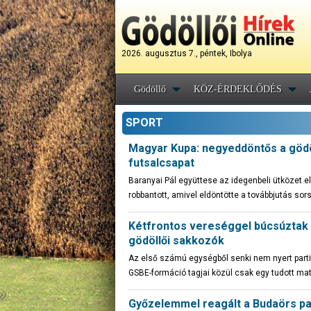
2026. augusztus 7., péntek, Ibolya
Gödöllő
KÖZ-ÉRDEKLŐDÉS
SPORT
Magyar Kupa: negyeddöntős a gödö
futsalcsapat
Baranyai Pál együttese az idegenbeli ütközet e
robbantott, amivel eldöntötte a továbbjutás sor
Kétfrontos vereséggel búcsúztak 
gödöllői sakkozók
Az első számú egységből senki nem nyert part
GSBE-formáció tagjai közül csak egy tudott mat
Győzelemmel reagált a Budaörs p