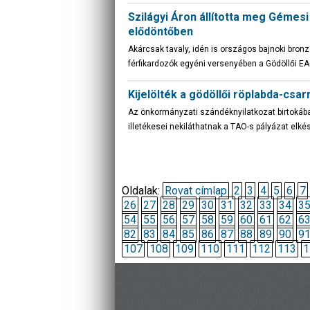
Szilágyi Áron állította meg Gémes
elődöntőben
Akárcsak tavaly, idén is országos bajnoki bron
férfikardozók egyéni versenyében a Gödöllői E
Kijelölték a gödöllői röplabda-csar
Az önkormányzati szándéknyilatkozat birtokáb
illetékesei nekiláthatnak a TAO-s pályázat elké
Oldalak:
Rovat címlap
2
3
4
5
6
7
26
27
28
29
30
31
32
33
34
3
54
55
56
57
58
59
60
61
62
6
82
83
84
85
86
87
88
89
90
9
107
108
109
110
111
112
113
1