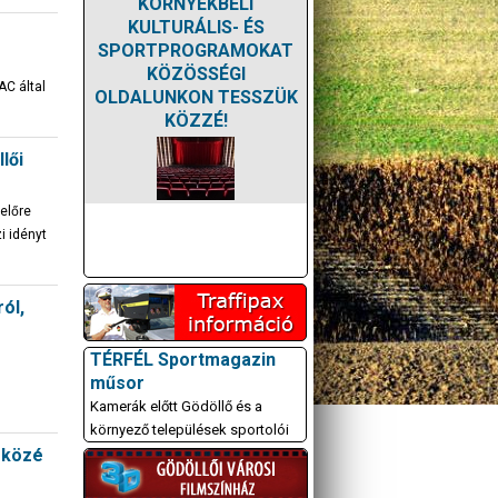
KÖRNYÉKBELI
KULTURÁLIS- ÉS
SPORTPROGRAMOKAT
KÖZÖSSÉGI
AC által
OLDALUNKON TESSZÜK
KÖZZÉ!
lői
 előre
i idényt
ól,
TÉRFÉL Sportmagazin
műsor
Kamerák előtt Gödöllő és a
környező települések sportolói
6 közé