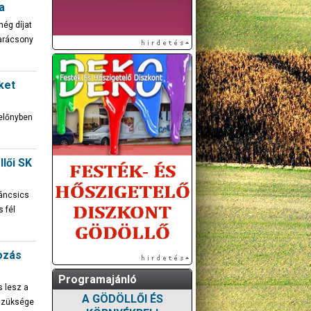
a
még díjat
arácsony
ket
előnyben
lői SK
Táncsics
s fél
rozás
Programajánló
s lesz a
A GÖDÖLLŐI ÉS
 szüksége