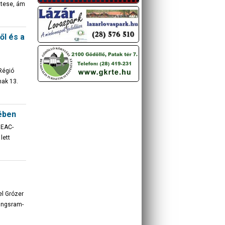
ttese, ám
ől és a
Régió
nak 13.
ében
GEAC-
lett
el Grózer
Tungsram-