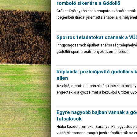
romboló sikerére a Gödöllő
Grózer György röplabda-csapata számára csak 
idegenbeli diadal jelentette a tabella 4. helyé
Sportos feladatokat szánnak a VÜ
Pingpongcsarnok épülhet a társaság telephelyén
gödöllői sportlétesítmények üzemeltetését
Röplabda: pozíciójavító gödöllői s
ellen
Az első, maratoni hosszúságú játszma megny
engedték ki a győzelmet a kezükből Grózer Györ
Egyre nagyobb bajban vannak a göd
futsalosok
Hiába kezdett remekül Baranyai Pál együttese 
vizitálók hamar a maguk javára fordították az 