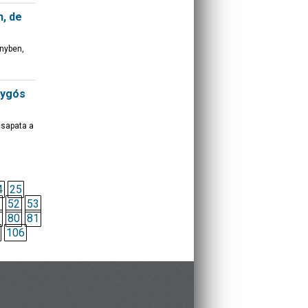
n, de
nyben,
lygós
csapata a
4
25
1
52
53
9
80
81
106