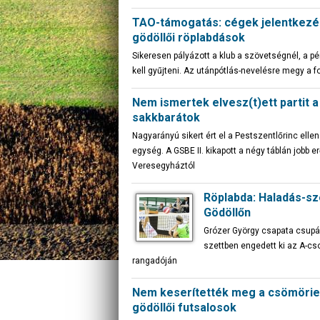
TAO-támogatás: cégek jelentkezés
gödöllői röplabdások
Sikeresen pályázott a klub a szövetségnél, a 
kell gyűjteni. Az utánpótlás-nevelésre megy a f
Nem ismertek elvesz(t)ett partit a
sakkbarátok
Nagyarányú sikert ért el a Pestszentlőrinc ell
egység. A GSBE II. kikapott a négy táblán jobb er
Veresegyháztól
Röplabda: Haladás-sz
Gödöllőn
Grózer György csapata csup
szettben engedett ki az A-cs
rangadóján
Nem keserítették meg a csömörie
gödöllői futsalosok