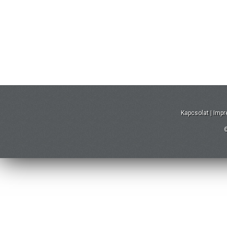
Kapcsolat
|
Imp
©