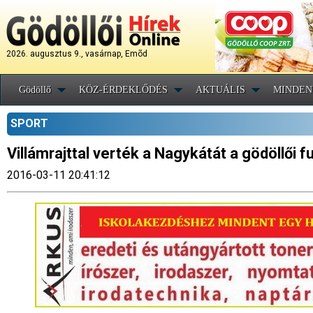
2026. augusztus 9., vasárnap, Emõd
Gödöllő
KÖZ-ÉRDEKLŐDÉS
AKTUÁLIS
MINDEN
SPORT
Villámrajttal verték a Nagykátát a gödöllői 
2016-03-11 20:41:12