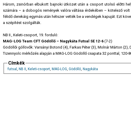
Három, zsinórban elbukott bajnoki ütközet után a csoport utolsó előtti he
számára – a dobogós remények valóra váltása érdekében – kötelező volt a g
félidő derekáig egymás után hétszer vették be a vendégek kapuját. Ezt köv
a szépítést szolgálták.
NB II., Keleti-csoport, 19. forduló:
MAG-LOG Team CFT Gödöllő – Nagykáta Futsal SE 12-6
(7-2)
Gödöllői góllövők: Varsányi Botond (4), Farkas Péter (3), Molnár Márton (2)
Tizennyolc mérkőzés alapján a MAG-LOG Gödöllő csapata 32 ponttal, 120-
Címkék
futsal
,
NB II
,
Keleti-csoport
,
MAG-LOG
,
Gödöllő
,
Nagykáta