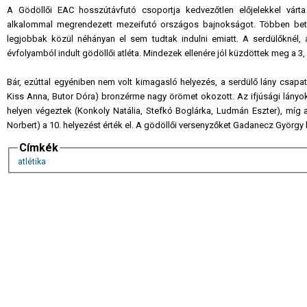
A Gödöllői EAC hosszútávfutó csoportja kedvezőtlen előjelekkel várt
alkalommal megrendezett mezeifutó országos bajnokságot. Többen bete
legjobbak közül néhányan el sem tudtak indulni emiatt. A serdülőknél, 
évfolyamból indult gödöllői atléta. Mindezek ellenére jól küzdöttek meg a 3, ill
Bár, ezúttal egyéniben nem volt kimagasló helyezés, a serdülő lány csapa
Kiss Anna, Butor Dóra) bronzérme nagy örömet okozott. Az ifjúsági lányo
helyen végeztek (Konkoly Natália, Stefkó Boglárka, Ludmán Eszter), míg a
Norbert) a 10. helyezést érték el. A gödöllői versenyzőket Gadanecz György ké
Címkék
atlétika