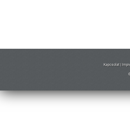
Kapcsolat
|
Imp
©