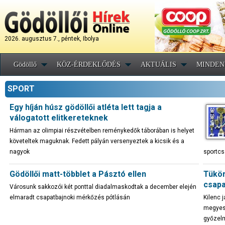
2026. augusztus 7., péntek, Ibolya
Gödöllő
KÖZ-ÉRDEKLŐDÉS
AKTUÁLIS
MINDEN
SPORT
Egy híján húsz gödöllői atléta lett tagja a
válogatott elitkereteknek
Hárman az olimpiai részvételben reménykedők táborában is helyet
követeltek maguknak. Fedett pályán versenyeztek a kicsik és a
nagyok
sportcs
Gödöllői matt-többlet a Pásztó ellen
Tükör
csapa
Városunk sakkozói két ponttal diadalmaskodtak a december elején
elmaradt csapatbajnoki mérkőzés pótlásán
Kilenc 
megyesz
győzelm