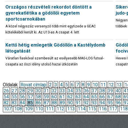
Országos részvételi rekordot döntött a
Siker
gyerekatlétika a gödöllői egyetem
judo-
sportcsarnokában
Négyen 
A közel négyszáz versenyző több mint egytizede a GEAC
többiek 
kötelékéből került ki. Az U13-as A csapat 4. lett
Kettő hétig emlegetik Gödöllőn a Kastélydomb
Gödöl
látogatását
fociv
Váratlan fiaskóval szembesült az esélyesebb MAG-LOG futsal-
Hevesi 
csapata az őszi idény utolsó hazai ütközetén
csapatn
Oldalak:
Rovat címlap
2
3
4
5
6
7
8
9
10
11
12
13
1
26
27
28
29
30
31
32
33
34
35
36
37
38
39
40
4
54
55
56
57
58
59
60
61
62
63
64
65
66
67
68
6
82
83
84
85
86
87
88
89
90
91
92
93
94
95
96
9
107
108
109
110
111
112
113
114
115
116
117
118