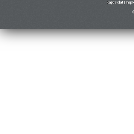
Kapcsolat
|
Imp
©