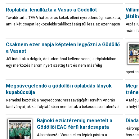
Röplabda: lenullázta a Vasas a Gödöllőt
Villá
játék
Tovább tart a TEVA-hatos piros-kékek elleni nyeretlenségi sorozata,
ami a két csapat legközelebbi találkozásáig túl lesz az ezer napon
Árpás K
máris f
Csaknem ezer napja képtelen legyőzni a Gödöllő
a Vasast
Jól indultak a dolgok, de tudomásul kellene venni, a röplabdában
egy mérkőzés három nyert szettig tart és nem másfélig
sportcs
Megsüvegelendő a gödöllői röplabdás lányok
Megro
kupabúcsúja
trén
Remekül kezdték a negyeddöntő visszavágóját Horváth András
A Mágus
tanítványai, akik a folytatásban nem bírtak a békéscsabai túlerővel
a helyi
Bajnoki ezüstéremig menetelt a
Diada
Gödöllői EAC férfi kardcsapata
Hárompo
A bombaerős Vasas ellen léptek pástra a
összec