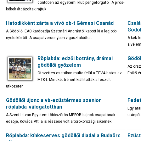
döntőben az egyetemi klub pengeforgatói. A piros-
kékek átgázoltak rajtuk
Hatodikként zárta a vívó ob-t Gémesi Csanád
Csalá
Gödöl
A Gödöllői EAC kardozója Szatmári Andrástól kapott ki a legjobb
nyolc között. A csapatversenyben vigasztalódhat
A kék-f
a vélem
Röplabda: edzői botrány, drámai
Gödöl
gödöllői győzelem
Az orsz
Ötszettes csatában múlta felül a TEVA-hatos az
Enikő é
MTK-t. Mindkét trénert kiállították a feszült
ütközeten
Gödöllői újonc a vb-ezüstérmes szenior
Fedet
röplabda-válogatottban
Egy ara
A Szent István Egyetem többszörös MEFOB-bajnok csapatának
utánpót
edzője, Kovács Attila is részese volt a törökországi sikernek
Röplabda: kínkeserves gödöllői diadal a Budaörs
Ezüst