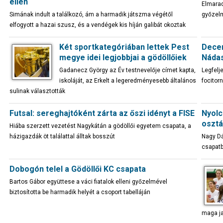
ellen
Elmarad
Simának indult a találkozó, ám a harmadik játszma végétől
győzelm
elfogyott a hazai szusz, és a vendégek kis híján galibát okoztak
Két sportkategóriában lettek Pest
Decem
megye idei legjobbjai a gödöllőiek
Náda
Gadanecz György az Év testnevelője címet kapta,
Legfelj
iskoláját, az Erkelt a legeredményesebb általános
focitor
sulinak választották
Futsal: sereghajtóként zárta az őszi idényt a FISE
Nyolc
osztál
Hiába szerzett vezetést Nagykátán a gödöllői egyetem csapata, a
házigazdák öt találattal álltak bosszút
Nagy Dá
csapatb
Dobogón telel a Gödöllői KC csapata
Bartos Gábor együttese a váci fiatalok elleni győzelmével
biztosította be harmadik helyét a csoport tabelláján
maga j