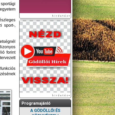
 sportági
 egyetem
részleges
 sport-,
etségnél
Bizonyos
ó forint
tervezett
funkciós
ezésének
Programajánló
A GÖDÖLLŐI ÉS