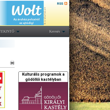
RSS
TEKINTŐ
Keresés
Kulturális programok a
gödöllői kastélyban