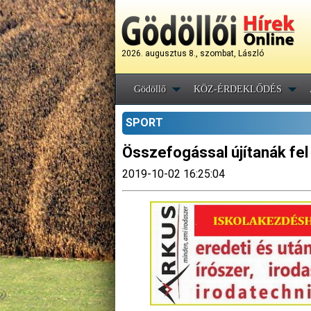
2026. augusztus 8., szombat, László
Gödöllő
KÖZ-ÉRDEKLŐDÉS
SPORT
Összefogással újítanák fel
2019-10-02 16:25:04