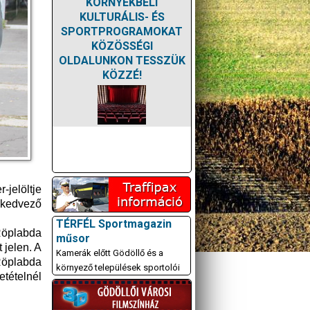
KÖRNYÉKBELI
KULTURÁLIS- ÉS
SPORTPROGRAMOKAT
KÖZÖSSÉGI
OLDALUNKON TESSZÜK
KÖZZÉ!
-jelöltje
 kedvező
TÉRFÉL Sportmagazin
Röplabda
műsor
 jelen. A
Kamerák előtt Gödöllő és a
 Röplabda
környező települések sportolói
etételnél