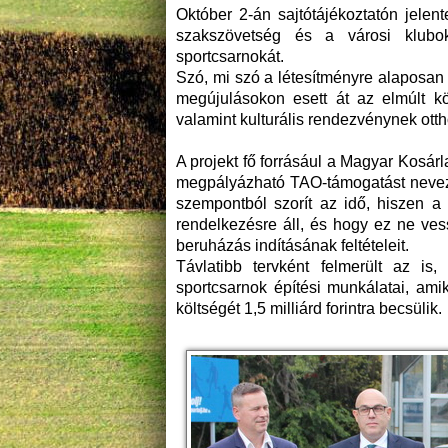
Október 2-án sajtótájékoztatón jelen
szakszövetség és a városi klubok,
sportcsarnokát.
Szó, mi szó a létesítményre alaposan 
megújulásokon esett át az elmúlt kö
valamint kulturális rendezvénynek otth
A projekt fő forrásául a Magyar Kos
megpályázható TAO-támogatást nevezt
szempontból szorít az idő, hiszen a 
rendelkezésre áll, és hogy ez ne vess
beruházás indításának feltételeit.
Távlatibb tervként felmerült az i
sportcsarnok építési munkálatai, ami
költségét 1,5 milliárd forintra becsülik.