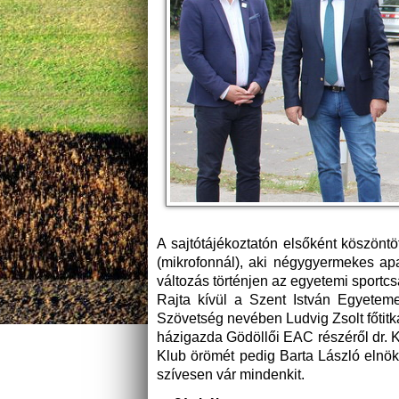
A sajtótájékoztatón elsőként köszönt
(mikrofonnál), aki négygyermekes a
változás történjen az egyetemi sportc
Rajta kívül a Szent István Egyetem
Szövetség nevében Ludvig Zsolt főtitká
házigazda Gödöllői EAC részéről dr. K
Klub örömét pedig Barta László elnök (
szívesen vár mindenkit.