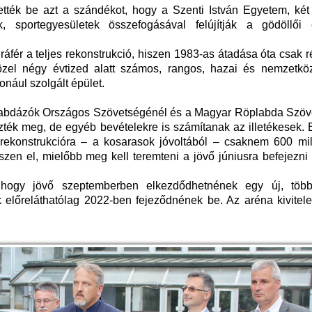
tették be azt a szándékot, hogy a Szenti István Egyetem, két
 sportegyesületek összefogásával felújítják a gödöllői
ráfér a teljes rekonstrukció, hiszen 1983-as átadása óta csak 
zel négy évtized alatt számos, rangos, hazai és nemzetközi
onául szolgált épület.
árlabdázók Országos Szövetségénél és a Magyar Röplabda Szöv
ék meg, de egyéb bevételekre is számítanak az illetékesek. 
rekonstrukcióra – a kosarasok jóvoltából – csaknem 600 milli
zen el, mielőbb meg kell teremteni a jövő júniusra befejezni 
s, hogy jövő szeptemberben elkezdődhetnének egy új, több
k előreláthatólag 2022-ben fejeződnének be. Az aréna kivitel