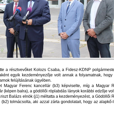
ötte a résztvevőket Kolozs Csaba, a Fidesz-KDNP polgármester
paként egyik kezdeményezője volt annak a folyamatnak, hogy
sarnok felújításának ügyében.
et Magyar Ferenc kancellár (b3) képviselte, míg a Magyar 
r (képen balra), a gödöllői röplabdás lányok korábbi edzője volt
riszt Balázs elnök (j1) méltatta a kezdeményezést, a Gödöllői
b2) tolmácsolta, aki azzal zárta gondolatait, hogy az alapkő-l