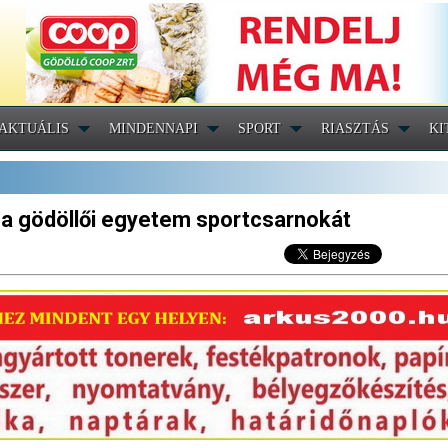
AKTUÁLIS
MINDENNAPI
SPORT
RIASZTÁS
KI
 a gödöllői egyetem sportcsarnokát